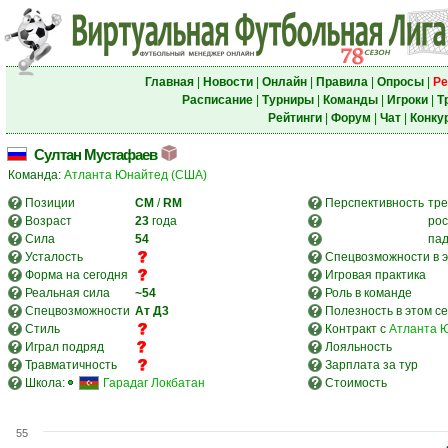
Главная
|
Новости
|
Онлайн
|
Правила
|
Опросы
|
Ре
Расписание
|
Турниры
|
Команды
|
Игроки
|
Т
Рейтинги
|
Форум
|
Чат
|
Конку
Султан Мустафаев
Команда:
Атланта Юнайтед (США)
Позиции
CM
/
RM
Перспективность
тре
Возраст
23
года
рос
Сила
54
па
Усталость
Спецвозможности в э
Форма на сегодня
Игровая практика
Реальная сила
~54
Роль в команде
Спецвозможности
Ат
Д3
Полезность в этом с
Стиль
Контракт с
Атланта 
Играл подряд
Лояльность
Травматичность
Зарплата за тур
Школа:
Гарадаг Локбатан
Стоимость
55