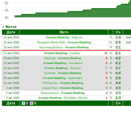
50
45
40
•
Матчи
Дата
Матч
Сч
1:4
23 июн 2026
Атланта Юнайтед
-
Кофутпа
П
Куб
0:0
25 июн 2026
Меридиан Манта Рейз
-
Атланта Юнайтед
Н
Куб
3:1
13 июл 2026
Мэриленд Бобкэтс
-
Атланта Юнайтед
П
6:1
17 июл 2026
Атланта Юнайтед
-
Сонбонг
10
В
4:2
20 июл 2026
Нагасаки
-
Атланта Юнайтед
9
П
6:2
22 июл 2026
Атланта Юнайтед
-
Аль-Шорта
8
В
3:7
24 июл 2026
Атланта Юнайтед
-
Легентус
7
П
4:4
27 июл 2026
Бентонит
-
Атланта Юнайтед
6
Н
2:0
29 июл 2026
Атланта Юнайтед
-
Коринтианс
5
В
4:4
31 июл 2026
ТСВ Бухбах
-
Атланта Юнайтед
4
Н
3:3
3 авг 2026
Соккер Роуз
-
Атланта Юнайтед
3
Н
3:3
5 авг 2026
Вильяновенсе
-
Атланта Юнайтед
2
Н
2:3
7 авг 2026
Атланта Юнайтед
-
Рот-Вайсс (Эссен)
1
П
Дата
0
0
Сч