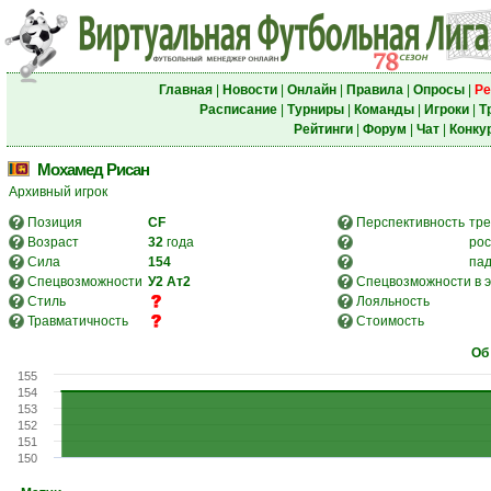
Главная
|
Новости
|
Онлайн
|
Правила
|
Опросы
|
Ре
Расписание
|
Турниры
|
Команды
|
Игроки
|
Т
Рейтинги
|
Форум
|
Чат
|
Конку
Мохамед Рисан
Архивный игрок
Позиция
CF
Перспективность
тре
Возраст
32
года
рос
Сила
154
па
Спецвозможности
У2
Ат2
Спецвозможности в э
Стиль
Лояльность
Травматичность
Стоимость
Об
155
154
153
152
151
150