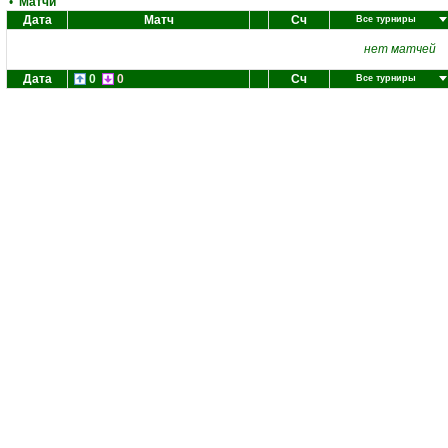
•
Матчи
Дата
Матч
Сч
Все турниры
нет матчей
Дата
0
0
Сч
Все турниры