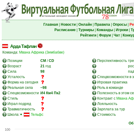
Главная
|
Новости
|
Онлайн
|
Правила
|
Опросы
|
Ре
Расписание
|
Турниры
|
Команды
|
Игроки
|
Т
Рейтинги
|
Форум
|
Чат
|
Конку
Арда Тафлан
Команда:
Мвана Африка (Зимбабве)
Позиции
CM
/
CD
Перспективность
тре
Возраст
21
год
рос
Сила
98
па
Усталость
Спецвозможности в э
Форма на сегодня
Игровая практика
Реальная сила
~98
Роль в команде
Спецвозможности
И4
Км4
Пк2
Полезность в этом с
Стиль
Контракт с
Мвана Аф
Играл подряд
Лояльность
Травматичность
Зарплата за тур
Школа:
Тельфс
Стоимость
Об
100