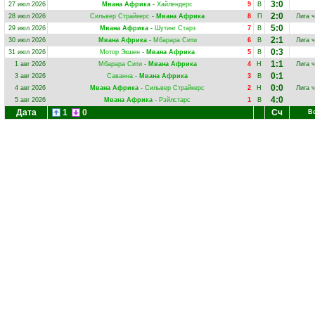
3:0
27 июл 2026
Мвана Африка
-
Хайлендерс
9
В
2:0
28 июл 2026
Сильвер Страйкерс
-
Мвана Африка
8
П
Лига 
5:0
29 июл 2026
Мвана Африка
-
Шутинг Старз
7
В
2:1
30 июл 2026
Мвана Африка
-
Мбарара Сити
6
В
Лига 
0:3
31 июл 2026
Мотор Экшен
-
Мвана Африка
5
В
1:1
1 авг 2026
Мбарара Сити
-
Мвана Африка
4
Н
Лига 
0:1
3 авг 2026
Саванна
-
Мвана Африка
3
В
0:0
4 авг 2026
Мвана Африка
-
Сильвер Страйкерс
2
Н
Лига 
4:0
5 авг 2026
Мвана Африка
-
Рэйлстарс
1
В
Дата
1
0
Сч
В