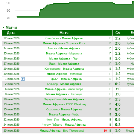
90
80
70
•
Матчи
Дата
Матч
Сч
В
1:2
22 июн 2026
Сен-Лорен
-
Мвана Африка
В
Кубок
2:0
23 июн 2026
Мвана Африка
-
Эстрелья Роха
В
Кубок
1:0
24 июн 2026
Бьяска
-
Мвана Африка
П
Кубок
1:2
25 июн 2026
Мвана Африка
-
Мараната
П
Кубок
1:0
26 июн 2026
Мвана Африка
-
Порт
В
Кубок
1:0
27 июн 2026
Ядах
-
Мвана Африка
П
На
1:2
29 июн 2026
Юниверсити
-
Мвана Африка
В
Кубок
1:2
30 июн 2026
Мвана Африка
-
Милсами
П
Кубок
1:2
1 июл 2026
ЦСКА
-
Мвана Африка
В
Кубок
0:2
2 июл 2026
Боливар
-
Мвана Африка
В
Кубок
3:0
6 июл 2026
Мвана Африка
-
Александра
В
3:0
8 июл 2026
Мвана Африка
-
Платинум
В
1:3
10 июл 2026
Хараре Сити
-
Мвана Африка
В
4:0
13 июл 2026
Мвана Африка
-
КЭПС Юнайтед
В
0:4
15 июл 2026
Скотланд
-
Мвана Африка
В
3:0
20 июл 2026
Мвана Африка
-
Чифс
В
0:5
22 июл 2026
Чикен Инн
-
Мвана Африка
В
0:2
24 июл 2026
Чегуту Пайретс
-
Мвана Африка
В
1:0
25 июл 2026
Мвана Африка
-
Бис (Полокване)
10
В
Лига 