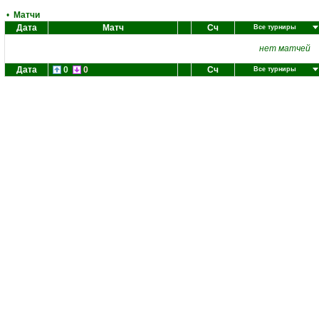
•
Матчи
Дата
Матч
Сч
Все турниры
нет матчей
Дата
0
0
Сч
Все турниры