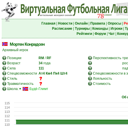
Главная
|
Новости
|
Онлайн
|
Правила
|
Опросы
|
Ре
Расписание
|
Турниры
|
Команды
|
Игроки
|
Т
Рейтинги
|
Форум
|
Чат
|
Конку
Мортен Конрадсен
Архивный игрок
Позиции
RM
/
RF
Перспективность
тре
Возраст
34
года
рос
Сила
111
па
Спецвозможности
Ат4
Км4
Пк4
Шт4
Спецвозможности в э
Стиль
Лояльность
Травматичность
Стоимость
Школа:
Будё-Глимт
Об 
115
114
113
112
111
110