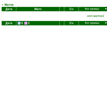
•
Матчи
Дата
Матч
Сч
Все турниры
нет матчей
Дата
0
0
Сч
Все турниры