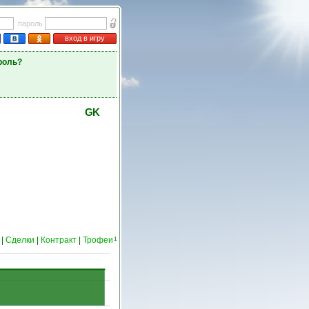
пароль
вход в игру
роль?
GK
|
Сделки
|
Контракт
|
Трофеи
1