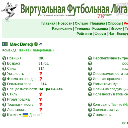
Главная
|
Новости
|
Онлайн
|
Правила
|
Опросы
|
Ре
Расписание
|
Турниры
|
Команды
|
Игроки
|
Т
Рейтинги
|
Форум
|
Чат
|
Конку
Макс Валеф
Команда:
Твенте (Нидерланды)
Позиция
GK
Перспективность
тре
Возраст
31
год
рос
Сила
314
па
Усталость
Спецвозможности в э
Форма на сегодня
Игровая практика
Реальная сила
~314
Роль в команде
Спецвозможности
В4
Тр4
П4
Ат4
Планы на следующий
Стиль
Полезность в этом с
Играл подряд
Травматичность
Контракт с
Твенте (Н
Лояльность
Зарплата за тур
Школа:
Днепр-1
Стоимость
Об 