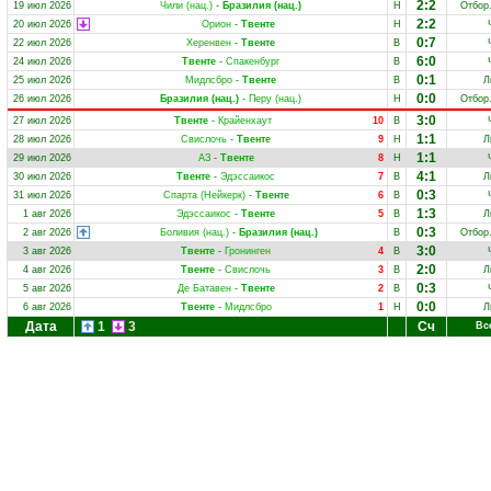
2:2
19 июл 2026
Чили (нац.)
-
Бразилия (нац.)
Н
Отбор
2:2
20 июл 2026
Орион
-
Твенте
Н
0:7
22 июл 2026
Херенвен
-
Твенте
В
6:0
24 июл 2026
Твенте
-
Спакенбург
В
0:1
25 июл 2026
Мидлсбро
-
Твенте
В
Л
0:0
26 июл 2026
Бразилия (нац.)
-
Перу (нац.)
Н
Отбор
3:0
27 июл 2026
Твенте
-
Крайенхаут
10
В
1:1
28 июл 2026
Свислочь
-
Твенте
9
Н
Л
1:1
29 июл 2026
АЗ
-
Твенте
8
Н
4:1
30 июл 2026
Твенте
-
Эдэссаикос
7
В
Л
0:3
31 июл 2026
Спарта (Нейкерк)
-
Твенте
6
В
1:3
1 авг 2026
Эдэссаикос
-
Твенте
5
В
Л
0:3
2 авг 2026
Боливия (нац.)
-
Бразилия (нац.)
В
Отбор
3:0
3 авг 2026
Твенте
-
Гронинген
4
В
2:0
4 авг 2026
Твенте
-
Свислочь
3
В
Л
0:3
5 авг 2026
Де Батавен
-
Твенте
2
В
0:0
6 авг 2026
Твенте
-
Мидлсбро
1
Н
Л
Дата
1
3
Сч
Вс