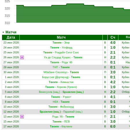
325
320
315
310
•
Матчи
Дата
Матч
Сч
Вс
4:0
23 июн 2026
Твенте
-
Эгир
В
Кубок
1:0
24 июн 2026
Твенте
-
Уотфорд
В
Кубок
2:1
25 июн 2026
Твенте
-
Рокдейл Сити Санс
В
Кубок
2:2
26 июн 2026
Уа де Сиудад Хуарес
-
Твенте
Н
Кубок
0:1
27 июн 2026
Твенте
-
Рода '46
П
Нац
0:1
29 июн 2026
ТНТ
-
Твенте
В
Кубок
3:0
30 июн 2026
Мбабане Своллоуз
-
Твенте
П
Кубок
0:1
1 июл 2026
Боруссия (Дортмунд)
-
Твенте
В
Кубок
4:2
2 июл 2026
Твенте
-
Химнастик
В
Кубок
1:0
3 июл 2026
Твенте
-
Хорезм (Ургенч)
В
Кубок
2:2
5 июл 2026
Венесуэла (нац.)
-
Бразилия (нац.)
Н
Отбор
4:1
6 июл 2026
Твенте
-
Утрехт
В
0:1
8 июл 2026
НЕК
-
Твенте
В
3:0
10 июл 2026
Твенте
-
Фейеноорд
В
1:0
12 июл 2026
Бразилия (нац.)
-
Парагвай (нац.)
В
Отбор
2:1
13 июл 2026
Рода '46
-
Твенте
П
3:0
15 июл 2026
Твенте
-
ПСВ
В
6:0
17 июл 2026
Твенте
-
Клутинге
В