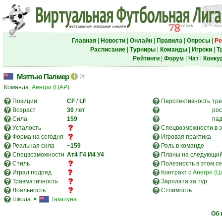
Главная
|
Новости
|
Онлайн
|
Правила
|
Опросы
|
Ре
Расписание
|
Турниры
|
Команды
|
Игроки
|
Т
Рейтинги
|
Форум
|
Чат
|
Конку
Мэттью Палмер
Команда:
Анегри (ЦАР)
Позиции
CF
/
LF
Перспективность
тре
Возраст
30
лет
рос
Сила
159
па
Усталость
Спецвозможности в э
Форма на сегодня
Игровая практика
Реальная сила
~159
Роль в команде
Спецвозможности
Ат4
Г4
И4
У4
Планы на следующий
Стиль
Полезность в этом с
Играл подряд
Контракт с
Анегри (Ц
Травматичность
Зарплата за тур
Лояльность
Стоимость
Школа:
Такапуна
Об 