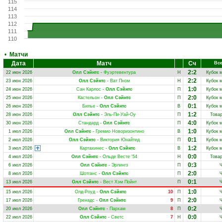
115
114
113
112
111
110
•
Матчи
Дата
Матч
Сч
Все
2:2
22 июн 2026
Олл Сэйнтс
-
Фуэртевентура
Н
Кубок 
2:2
23 июн 2026
Олл Сэйнтс
-
Ват Пном
Н
Кубок 
1:0
24 июн 2026
Сан Карлос
-
Олл Сэйнтс
П
Кубок 
2:0
25 июн 2026
Кастельон
-
Олл Сэйнтс
П
Кубок 
0:1
26 июн 2026
Билье
-
Олл Сэйнтс
В
Кубок 
1:2
28 июн 2026
Олл Сэйнтс
-
Эль-Пи-Уай-Оу
П
Това
4:0
30 июн 2026
Стандард
-
Олл Сэйнтс
П
Кубок 
1:0
1 июл 2026
Олл Сэйнтс
-
Гремио Новоризонтино
В
Кубок 
0:1
2 июл 2026
Олл Сэйнтс
-
Виктория Юнайтед
П
Кубок 
1:2
3 июл 2026
Картахинес
-
Олл Сэйнтс
В
Кубок 
0:0
4 июл 2026
Олл Сэйнтс
-
Ольде Весте '54
Н
Това
0:3
6 июл 2026
Олл Сэйнтс
-
Эрлингз
П
2:0
8 июл 2026
Шотганс
-
Олл Сэйнтс
П
0:1
13 июл 2026
Олл Сэйнтс
-
Вест Хэм Пойнт
П
1:0
15 июл 2026
Олд-Роуд
-
Олл Сэйнтс
10
П
2:0
17 июл 2026
Гренадс
-
Олл Сэйнтс
9
П
0:2
20 июл 2026
Олл Сэйнтс
-
Пархам
8
П
0:0
22 июл 2026
Олл Сэйнтс
-
Светс
7
Н