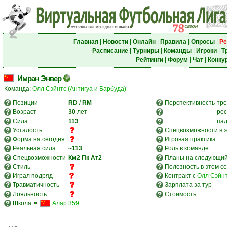
Главная
|
Новости
|
Онлайн
|
Правила
|
Опросы
|
Ре
Расписание
|
Турниры
|
Команды
|
Игроки
|
Т
Рейтинги
|
Форум
|
Чат
|
Конку
Имран Энвер
Команда:
Олл Сэйнтс (Антигуа и Барбуда)
Позиции
RD
/
RM
Перспективность
тре
Возраст
30
лет
рос
Сила
113
па
Усталость
Спецвозможности в э
Форма на сегодня
Игровая практика
Реальная сила
~113
Роль в команде
Спецвозможности
Км2
Пк
Ат2
Планы на следующий
Стиль
Полезность в этом с
Играл подряд
Контракт с
Олл Сэйнт
Травматичность
Зарплата за тур
Лояльность
Стоимость
Школа:
Алар 359