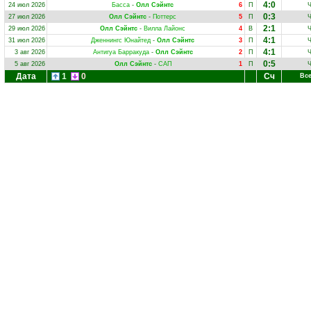
4:0
24 июл 2026
Басса
-
Олл Сэйнтс
6
П
0:3
27 июл 2026
Олл Сэйнтс
-
Поттерс
5
П
2:1
29 июл 2026
Олл Сэйнтс
-
Вилла Лайонс
4
В
4:1
31 июл 2026
Дженнингс Юнайтед
-
Олл Сэйнтс
3
П
4:1
3 авг 2026
Антигуа Барракуда
-
Олл Сэйнтс
2
П
0:5
5 авг 2026
Олл Сэйнтс
-
САП
1
П
Дата
1
0
Сч
Все