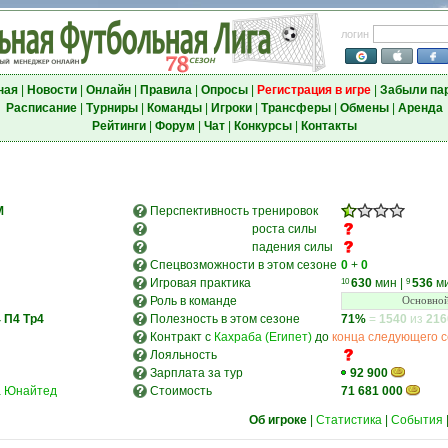
логин
ная
|
Новости
|
Онлайн
|
Правила
|
Опросы
|
Регистрация в игре
|
Забыли па
Расписание
|
Турниры
|
Команды
|
Игроки
|
Трансферы
|
Обмены
|
Аренда
Рейтинги
|
Форум
|
Чат
|
Конкурсы
|
Контакты
M
Перспективность
тренировок
роста силы
падения силы
Спецвозможности в этом сезоне
0
+
0
Игровая практика
630
мин
|
536
м
10
9
Роль в команде
Основной
4
П4
Тр4
Полезность в этом сезоне
71%
=
1540
из
216
Контракт с
Кахраба (Египет)
до
конца следующего 
Лояльность
Зарплата за тур
92 900
а Юнайтед
Стоимость
71 681 000
Об игроке
|
Статистика
|
События