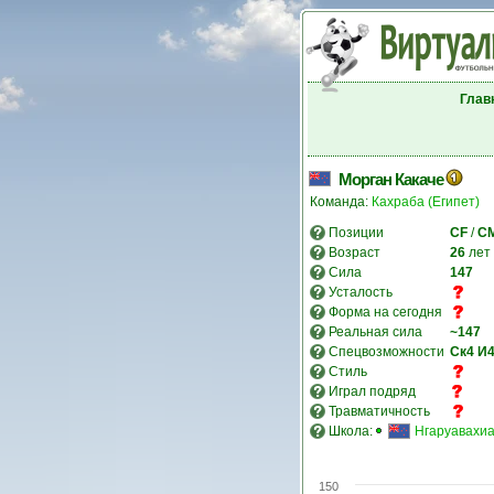
Глав
Морган Какаче
Команда:
Кахраба (Египет)
Позиции
CF
/
C
Возраст
26
лет
Сила
147
Усталость
Форма на сегодня
Реальная сила
~147
Спецвозможности
Ск4
И
Стиль
Играл подряд
Травматичность
Школа:
Нгаруавахи
150