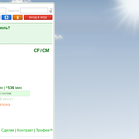
пароль
вход в игру
роль?
CF
/
CM
ин
|
536
мин
8
 состав
0
минут
сезона
|
Сделки
|
Контракт
|
Трофеи
14