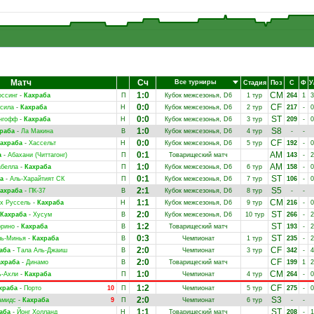
Матч
Сч
Все турниры
Стадия
Поз
С
Ф
У
1:0
CM
оссинг
-
Кахраба
П
Кубок межсезонья, D6
1 тур
264
1
3
0:0
CF
сила
-
Кахраба
Н
Кубок межсезонья, D6
2 тур
217
-
0
0:0
ST
нгофф
-
Кахраба
Н
Кубок межсезонья, D6
3 тур
209
-
0
1:0
S8
раба
-
Ла Макина
В
Кубок межсезонья, D6
4 тур
-
-
0:0
CF
ахраба
-
Хассельт
Н
Кубок межсезонья, D6
5 тур
192
-
0
0:1
AM
а
-
Абахани (Читтагонг)
П
Товарищеский матч
143
-
2
1:0
AM
абелла
-
Кахраба
П
Кубок межсезонья, D6
6 тур
158
-
0
0:1
ST
а
-
Аль-Харайтият СК
П
Кубок межсезонья, D6
7 тур
106
-
0
2:1
S5
ахраба
-
ПК-37
В
Кубок межсезонья, D6
8 тур
-
-
1:1
CM
х Руссель
-
Кахраба
Н
Кубок межсезонья, D6
9 тур
216
-
0
2:0
ST
Кахраба
-
Хусум
В
Кубок межсезонья, D6
10 тур
266
-
2
1:2
ST
орино
-
Кахраба
В
Товарищеский матч
193
-
2
0:3
ST
ь-Минья
-
Кахраба
В
Чемпионат
1 тур
235
-
2
2:0
CF
аба
-
Тала Аль-Джаиш
В
Чемпионат
3 тур
342
-
4
2:0
CF
ахраба
-
Динамо
В
Товарищеский матч
199
1
2
1:0
CM
ь-Ахли
-
Кахраба
П
Чемпионат
4 тур
264
-
0
1:2
CF
храба
-
Порто
10
П
Чемпионат
5 тур
275
-
0
2:0
S3
амидс
-
Кахраба
9
П
Чемпионат
6 тур
-
-
1:1
ST
аба
-
Йонг Холланд
Н
Товарищеский матч
208
-
1