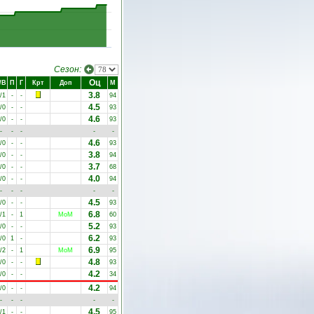
Сезон:
Оц
/В
П
Г
Крт
Доп
М
3.8
/1
-
-
94
4.5
/0
-
-
93
4.6
/0
-
-
93
-
-
-
-
-
4.6
/0
-
-
93
3.8
/0
-
-
94
3.7
/0
-
-
68
4.0
/0
-
-
94
-
-
-
-
-
4.5
/0
-
-
93
6.8
/1
-
1
MoM
60
5.2
/0
-
-
93
6.2
/0
1
-
93
6.9
/2
-
1
MoM
95
4.8
/0
-
-
93
4.2
/0
-
-
34
4.2
/0
-
-
94
-
-
-
-
-
4.5
/1
-
-
95