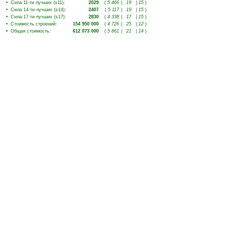
•
Сила 11-ти лучших (s11)
:
2029
(
5 466
|
19
|
15
)
•
Сила 14-ти лучших (s14)
:
2407
(
5 117
|
19
|
15
)
•
Сила 17-ти лучших (s17)
:
2830
(
4 338
|
17
|
15
)
•
Стоимость строений
:
154 950 000
(
4 726
|
25
|
12
)
•
Общая стоимость
:
612 073 000
(
5 861
|
21
|
14
)