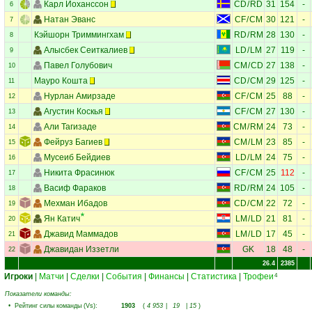
Карл Йоханссон
CD
/
RD
31
154
-
6
Натан Эванс
CF
/
CM
30
121
-
7
Кэйшорн Триммингхам
RD
/
RM
28
130
-
8
Алысбек Сеиткалиев
LD
/
LM
27
119
-
9
Павел Голубович
CM
/
CD
27
138
-
10
Мауро Кошта
CD
/
CM
29
125
-
11
Нурлан Амирзаде
CF
/
CM
25
88
-
12
Агустин Коскья
CF
/
CM
27
130
-
13
Али Тагизаде
CM
/
RM
24
73
-
14
Фейруз Багиев
CM
/
LM
23
85
-
15
Мусеиб Бейдиев
LD
/
LM
24
75
-
16
Никита Фрасинюк
CF
/
CM
25
112
-
17
Васиф Фараков
RD
/
RM
24
105
-
18
Мехман Ибадов
CD
/
CM
22
72
-
19
Ян Катич
LM
/
LD
21
81
-
20
Джавид Маммадов
LM
/
LD
17
45
-
21
Джавидан Иззетли
GK
18
48
-
22
26.4
2385
Игроки
|
Матчи
|
Сделки
|
События
|
Финансы
|
Статистика
|
Трофеи
4
Показатели команды:
•
Рейтинг силы команды (Vs)
:
1903
(
4 953
|
19
|
15
)