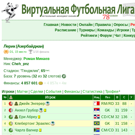
Главная
|
Новости
|
Онлайн
|
Правила
|
Опросы
|
Ре
Расписание
|
Турниры
|
Команды
|
Игроки
|
Т
Рейтинги
|
Форум
|
Чат
|
Конку
Лерик (Азербайджан)
D1, 15 место
1/16 финала
Менеджер:
Роман Минаев
Ник:
Cheh_pnz
Стадион: "Гянджлик",
65
тыс.
База:
7
уровень (
32
из
32
слотов)
Финансы:
4 857 601
= 4 857к = 4м
Игроки
|
Матчи
|
Сделки
|
События
|
Финансы
|
Статистика
|
Трофеи
4
Игрок
№
Нац
Поз
В
С
У
Джейк Энгерер
RM
/
RD
33
88
-
1
Анхел Грубор
GK
31
159
-
2
Ери Абреу
CD
/
CM
32
136
-
3
Клебертонг Эраклес
GK
31
158
-
4
Чарлз Вагнер
CM
/
CD
31
143
-
5