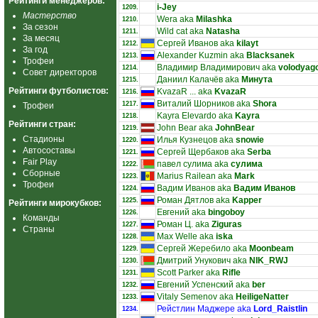
Рейтинги менеджеров:
i-Jey
1209.
Мастерство
Wera aka
Milashka
1210.
За сезон
Wild cat aka
Natasha
1211.
За месяц
Сергей Иванов aka
kilayt
1212.
За год
Alexander Kuzmin aka
Blacksanek
1213.
Трофеи
Владимир Владимирович aka
volodyag
1214.
Совет директоров
Даниил Калачёв aka
Минута
1215.
Рейтинги футболистов:
KvazaR ... aka
KvazaR
1216.
Виталий Шорников aka
Shora
1217.
Трофеи
Kayra Elevardo aka
Kayra
1218.
Рейтинги стран:
John Bear aka
JohnBear
1219.
Стадионы
Илья Кузнецов aka
snowie
1220.
Автосоставы
Сергей Щербаков aka
Serba
1221.
Fair Play
павел сулима aka
сулима
1222.
Сборные
Marius Railean aka
Mark
1223.
Трофеи
Вадим Иванов aka
Вадим Иванов
1224.
Роман Дятлов aka
Kapper
1225.
Рейтинги мирокубков:
Евгений aka
bingoboy
1226.
Команды
Роман Ц. aka
Ziguras
1227.
Страны
Max Welle aka
iska
1228.
Сергей Жеребило aka
Moonbeam
1229.
Дмитрий Унукович aka
NIK_RWJ
1230.
Scott Parker aka
Rifle
1231.
Евгений Успенский aka
ber
1232.
Vitaly Semenov aka
HeiligeNatter
1233.
Рейстлин Маджере aka
Lord_Raistlin
1234.