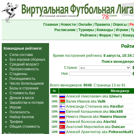
Главная
|
Новости
|
Онлайн
|
Правила
|
Опросы
|
Ре
Расписание
|
Турниры
|
Команды
|
Игроки
|
Т
Рейтинги
|
Форум
|
Чат
|
Конку
Рейти
Командные рейтинги:
Сила состава
Время построения рейтинга:
8 августа, 10:34:
Без игроков сборных
Поиск менеджеро
Средний возраст
Страна:
Прогрессивность
Ник:
Стадионы
Посещаемость
Число болельщиков
Всего менеджеров:
9048
. Страница 13 из 91
Базы и строения
Менеджер
№
Стоимость баз
Алексей Николаевич aka
Шмыга
1201.
Деньги в кассе
Валик Иванов aka
Valik
1202.
Заработки и потери
Александр Степанов aka
AlexBel
1203.
Игроки
Евгений Калашников aka
black88
Полезность
1204.
Никита Иванов aka
Никита Иванов
Набор баллов
1205.
Трофеи
Алексей Волосов aka
AlexVol
1206.
Общая стоимость
Анатолий Миролюбов aka
Duncan
1207.
Алексей Архитектор aka
Poltorashka91
1208.