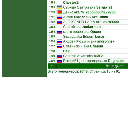
Chester1n
1288.
Сержио Святой aka
Sergio_st
1289.
Денис aka
fb_910560834179786
1290.
Антон Ковалевич aka
Шпиц
1291.
ALEKSANDR LAPIN aka
lavrn9000
1292.
Сергей aka
zuckerman
1293.
костя орион aka
Орион
1294.
Эдуард aka
Edson_Lenar
1295.
Андрей Кузьмин aka
andronnsk
1296.
Славинский aka
Славин
1297.
Bek
1298.
General Vovan aka
AMG!
1299.
Евгений Царегородцев aka
Reginaldo
1300.
Менеджер
№
Всего менеджеров:
9048
. Страница 13 из 91