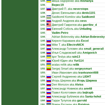
миша сидоренко aka
mishanya
1235.
Верес19
1236.
Дмитрий П. aka
neverstops
1237.
Денис Евгеньевич aka
denis1101
1238.
Saidkomil Komilov aka
Saidkomil
1239.
Андрей Андреев aka
xess
1240.
Дмитрий Гаврилов aka
gavrilov_d
1241.
Евгений Соболь aka
Unfading
1242.
Vadim-Petro
1243.
Adrian Bobrovsky aka
Adrian Bobrovsky
1244.
Кирилл Караваев aka
Excel
1245.
Mike T. aka
EllectroNICK
1246.
Александр Головин aka
small_generall
1247.
Илья Сладковский aka
Amigovich
1248.
Igor Teslya aka
rain13
1249.
Юрий Юдин aka
Yuri114
1250.
aratas rellik aka
rellik
1251.
Sergej Smart aka
sergeysmart
1252.
Иван Иванович aka
ivanivanovi488
1253.
Сергей Андриенко aka
LIGHT
1254.
Игорь Ширяев aka
Игорь Ширяев
1255.
Den Morozov aka
Alviss
1256.
Александр Новиков aka
ann48
1257.
Павел Колотовкин aka
bojirapb
1258.
Александр Бубликов aka
Santa-hohol
1259.
Гарри Тулупов aka
garrold
1260.
Роман Ратакан aka
Ratakan
1261.