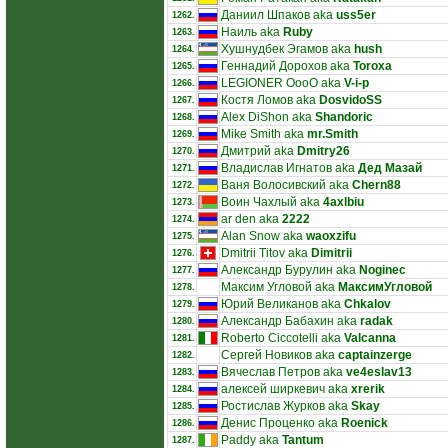
Даниил Шпаков aka
uss5er
1262.
Наиль aka
Ruby
1263.
Хушнудбек Эгамов aka
hush
1264.
Геннадий Дорохов aka
Toroxa
1265.
LEGIONER OooO aka
V-i-p
1266.
Костя Ломов aka
DosvidoSS
1267.
Alex DiShon aka
Shandoric
1268.
Mike Smith aka
mr.Smith
1269.
Дмитрий aka
Dmitry26
1270.
Владислав Игнатов aka
Дед Мазай
1271.
Ваня Волосивский aka
Chern88
1272.
Воин Чахлый aka
4axlbiu
1273.
ar den aka
2222
1274.
Alan Snow aka
waoxzifu
1275.
Dmitrii Titov aka
Dimitrii
1276.
Александр Бурулин aka
Noginec
1277.
Максим Угловой aka
МаксимУгловой
1278.
Юрий Великанов aka
Chkalov
1279.
Александр Бабахин aka
radak
1280.
Roberto Ciccotelli aka
Valcanna
1281.
Сергей Новиков aka
captainzerge
1282.
Вячеслав Петров aka
ve4eslav13
1283.
алексей ширкевич aka
xrerik
1284.
Ростислав Журков aka
Skay
1285.
Денис Проценко aka
Roenick
1286.
Paddy aka
Tantum
1287.