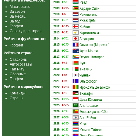
Рейтинги менеджеров:
Реал
2808.
56
Мастерство
Хараре Сити
2809.
215
За сезон
Рейнвогелс
2810.
6
За месяц
РКВВ ДЕМ
2811.
461
За год
Хойвик
Трофеи
2812.
145
Совет директоров
Кармиотисса
2813.
141
Арувэрио
Рейтинги футболистов:
2814.
701
Олимпик (Марсель)
Трофеи
2815.
275
Фулл Монти
2816.
502
Рейтинги стран:
Этуаль Коморес
2817.
337
Стадионы
Луч
2818.
42
Автосоставы
Тиа Ф.Б
Fair Play
2819.
158
Сборные
Чуннан
2820.
86
Трофеи
Эльфсборг
2821.
95
Ирондэль де Бонфи
Рейтинги мирокубков:
2822.
223
Тхагафи
Команды
2823.
15
Страны
Дева Юнайтед
2824.
225
Аль-Шоалах
2825.
565
Энержи де ла Сбе
2826.
79
Аль-Райян
2827.
508
Хоукс
2828.
345
Юнион Тайтус
2829.
183
Порс Гренланд
2830.
250