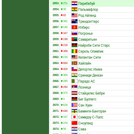
Пирибебуй
2853.
251
Пальмафлор
2854.
30
Род Айленд
2855.
92
Трендсеттерс
2856.
391
Илбирс
2857.
140
Погронье
2858.
347
Самаритьен
2859.
198
Найроби Сити Старс
2860.
229
Серкль Олимпик
2861.
388
Келантан Сити
2862.
216
Хайлайн
2863.
684
Депортес Икике
2864.
400
Сриниди Деккан
2865.
360
Парадо АС
2866.
285
Лозница
2867.
280
Стайцелес Бебри
2868.
375
Биг Буллетс
2869.
3
Сан Хуан
2870.
626
Баминги-Бангоран
2871.
446
Симидзу С-Палс
2872.
337
Сноулэнд
2873.
224
Сава
2874.
56