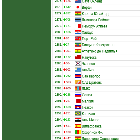
Саут Окленд
2875.
124
Верди
2876.
642
Карела Юнайтед
2877.
282
Джилпорт Лайонс
2878.
708
Пембрук Атлета
2879.
171
Хайдук
2880.
166
Порт Ройял
2881.
20
Билдинг Констракшн
2882.
27
Атлетико де Падиллья
2883.
301
Навутока
2884.
172
Чханвон
2885.
364
Альбион
2886.
603
Сан Карлос
2887.
262
Олд Драгонс
2888.
503
ДМЮ
2889.
900
Салют
2890.
238
Малкия
2891.
217
Пеакок
2892.
618
Кашиаш
2893.
251
Аль-Минаа
2894.
123
Вилафранка
2895.
511
Скорпион ФК
2896.
139
Депортиво Сервесерия
2897.
447