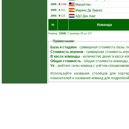
Манхэттен
2898.
1338
Марино Де Луанко
2899.
442
АДО Ден Хааг
2900.
115
Команда
№
Команд:
12646
. Страница 29 из 127
Примечание:
База и стадион
- суммарная стоимость базы, 
Стоимость игроков
- суммарная стоимость игр
В кассе команды
- количество денег в кассе 
Общая стоимость
- общая стоимость команды
Vs
- рейтинг силы команд с учётом спецвозмож
Используйте названия столбцов для сорти
показателей и названия команд для подробно