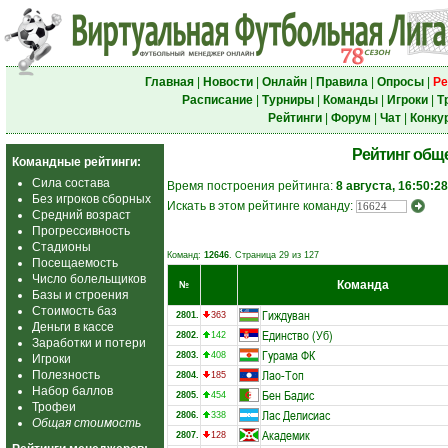
Главная
|
Новости
|
Онлайн
|
Правила
|
Опросы
|
Ре
Расписание
|
Турниры
|
Команды
|
Игроки
|
Т
Рейтинги
|
Форум
|
Чат
|
Конку
Рейтинг общ
Командные рейтинги:
Сила состава
Время построения рейтинга:
8 августа, 16:50:28
Без игроков сборных
Искать в этом рейтинге команду:
Средний возраст
Прогрессивность
Стадионы
Команд:
12646
. Страница 29 из 127
Посещаемость
Число болельщиков
Команда
№
Базы и строения
Стоимость баз
Гиждуван
2801.
363
Деньги в кассе
Единство (Уб)
2802.
142
Заработки и потери
Гурама ФК
2803.
408
Игроки
Лао-Топ
Полезность
2804.
185
Набор баллов
Бен Бадис
2805.
454
Трофеи
Лас Делисиас
2806.
338
Общая стоимость
Академик
2807.
128