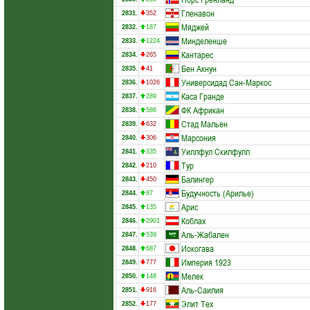
Гленавон
2831.
352
Мяджей
2832.
187
Минделенше
2833.
1224
Кантарес
2834.
265
Бен Акнун
2835.
41
Универсидад Сан-Маркос
2836.
1026
Каса Гранде
2837.
289
ФК Африкан
2838.
586
Стад Мальен
2839.
632
Марсония
2840.
306
Уиллфул Скилфулл
2841.
335
Тур
2842.
210
Балингер
2843.
450
Будучность (Арилье)
2844.
87
Арис
2845.
135
Коблах
2846.
2901
Аль-Жабален
2847.
539
Иокогава
2848.
687
Империя 1923
2849.
777
Мелек
2850.
148
Аль-Саилия
2851.
916
Элит Тех
2852.
177