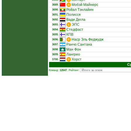
Мобэй Майнерс
3689.
Ройал Тэнлайин
3690.
Полисся
3691.
Вади Дегла
3692.
ЭПС
3693.
Стедфаст
3694.
КПВ
3695.
Наср Эль Феджудж
3696.
Ранчо Сантана
3697.
Ман Фон
3698.
Лангрео
3699.
Хорст
3700.
С
Команд:
12647
. Рейтинг: