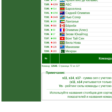
Архентино де Кильмес
7188.
750
АБС
7189.
4289
Барселона
7190.
514
Сидней Олимпик
7191.
1056
Нью Согер
7192.
2449
Ланганье
7193.
186
Бёрнби
7194.
590
Олимпик (Алес)
7195.
30
Зизве Юнайтед
7196.
17
Вонг Тай Син
7197.
686
Вила Нова
7198.
265
Манихики
7199.
128
Мехран
7200.
183
Команда
№
Команд:
12646
. Страница 72 из 127
Примечание:
s11
,
s14
,
s17
- сумма сил с учетом
(
s11
,
s14
учитывается только
Vs
- рейтинг силы команды с учетом
Используйте названия столбцов для сорт
показателей и названия кома