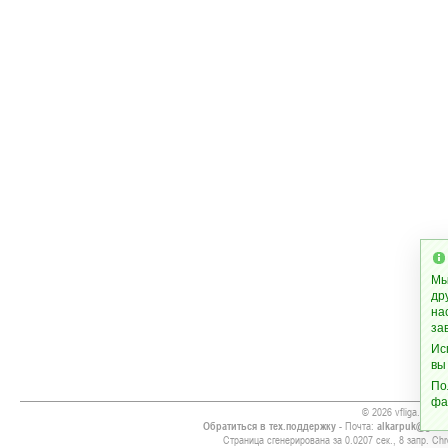
Мы
др
на
за
Ис
вы
По
фа
© 2026 vfliga.com
Обратиться в тех.поддержку
- Почта:
alkarpuk@gmai
Страница сгенерирована за 0.0207 сек., 8 запр. Chr