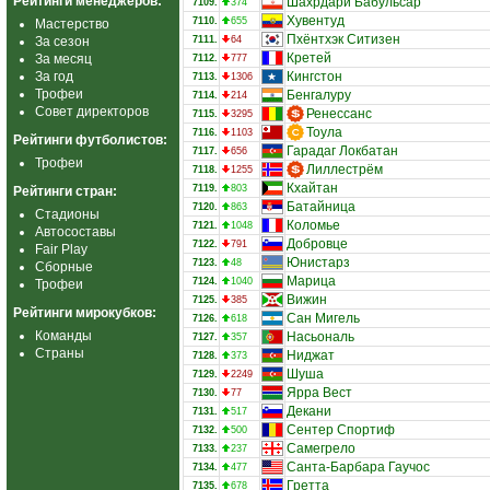
Рейтинги менеджеров:
Шахрдари Бабульсар
7109.
374
Хувентуд
7110.
655
Мастерство
Пхёнтхэк Ситизен
За сезон
7111.
64
Кретей
За месяц
7112.
777
За год
Кингстон
7113.
1306
Трофеи
Бенгалуру
7114.
214
Совет директоров
Ренессанс
7115.
3295
Тоула
7116.
1103
Рейтинги футболистов:
Гарадаг Локбатан
7117.
656
Трофеи
Лиллестрём
7118.
1255
Кхайтан
7119.
803
Рейтинги стран:
Батайница
7120.
863
Стадионы
Коломье
7121.
1048
Автосоставы
Добровце
7122.
791
Fair Play
Юнистарз
7123.
48
Сборные
Марица
7124.
1040
Трофеи
Вижин
7125.
385
Рейтинги мирокубков:
Сан Мигель
7126.
618
Команды
Насьональ
7127.
357
Страны
Ниджат
7128.
373
Шуша
7129.
2249
Ярра Вест
7130.
77
Декани
7131.
517
Сентер Спортиф
7132.
500
Самегрело
7133.
237
Санта-Барбара Гаучос
7134.
477
Гретта
7135.
678