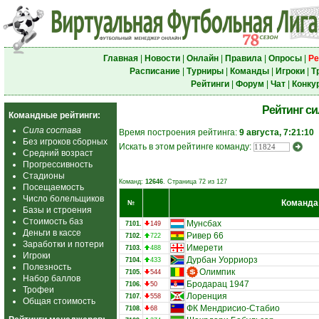
Главная
|
Новости
|
Онлайн
|
Правила
|
Опросы
|
Ре
Расписание
|
Турниры
|
Команды
|
Игроки
|
Т
Рейтинги
|
Форум
|
Чат
|
Конку
Рейтинг с
Командные рейтинги:
Сила состава
Время построения рейтинга:
9 августа, 7:21:10
Без игроков сборных
Искать в этом рейтинге команду:
Средний возраст
Прогрессивность
Стадионы
Команд:
12646
. Страница 72 из 127
Посещаемость
Число болельщиков
Команда
№
Базы и строения
Стоимость баз
Мунсбах
7101.
149
Деньги в кассе
Ривер 66
7102.
722
Заработки и потери
Имерети
7103.
488
Игроки
Дурбан Уорриорз
7104.
433
Полезность
Олимпик
7105.
544
Набор баллов
Бродарац 1947
7106.
50
Трофеи
Лоренция
7107.
558
Общая стоимость
ФК Мендрисио-Стабио
7108.
68