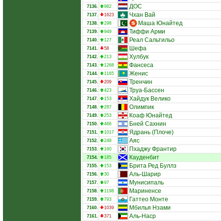
ДОС
7136.
982
Чхан Вай
7137.
1623
Маша Юнайтед
7138.
298
Тиффи Арми
7139.
949
Реал Сальтильо
7140.
127
Шефа
7141.
58
Хулбук
7142.
213
Фансеса
7143.
1268
Женис
7144.
1165
Тренчин
7145.
209
Труа-Бассен
7146.
423
Хайдук Велико
7147.
153
Олимпик
7148.
287
Коаф Юнайтед
7149.
253
Бней Сахнин
7150.
466
Ядрань (Плоче)
7151.
1017
Аяс
7152.
248
Пхаджу Франтир
7153.
160
Кауденбит
7154.
185
Брита Ред Буллз
7155.
153
Аль-Шарир
7156.
30
Мунисипаль
7157.
97
Мариненсе
7158.
1198
Гаттео Монте
7159.
793
Мбилья Нзами
7160.
1039
Аль-Наср
7161.
371