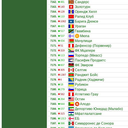
Сандерс
7162.
481
Золотурн
7163.
140
Ориндж Хилл
7164.
128
Рапид Клуб
7165.
110
Барига Дхексе
7166.
1082
Ураган
7167.
420
Гвамбина
7168.
517
Мюпа
7169.
537
Мачулищи
7170.
434
Дефенсор (Порвенир)
7171.
51
ФК Мцапере
7172.
319
Торпедо (Миасс)
7173.
113
Пасифик Продактс
7174.
263
ФК Эвиром
7175.
607
Селтик
7176.
305
Ранджит Бойс
7177.
1387
Радник (Хаджичи)
7178.
6
Рубикон
7179.
18
Горица
7180.
279
Атлетико Грау
7181.
582
Остин
7182.
264
Алодо
7183.
644
Депортиво Юнидад (Малабо)
7184.
157
Мфатлалатсане
7185.
315
ЕБ
7186.
1313
Симарронес де Сонора
7187.
396