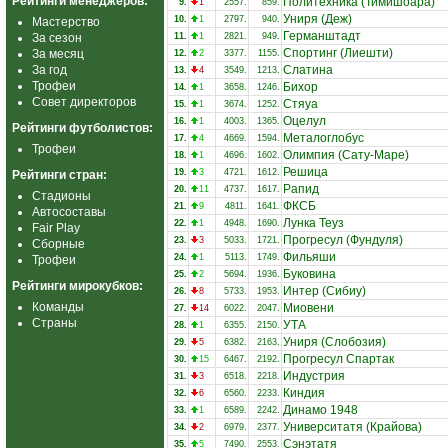
Рейтинги менеджеров:
Политехника (Тимишоара)
9.
1
2557.
859.
Униря (Деж)
10.
1
2797.
940.
Мастерство
Германштадт
За сезон
11.
1
2821.
949.
Спортинг (Лиешти)
За месяц
12.
2
3377.
1155.
За год
Слатина
13.
4
3549.
1213.
Трофеи
Бихор
14.
1
3658.
1246.
Совет директоров
Стяуа
15.
1
3674.
1252.
Оцелул
16.
1
4003.
1365.
Рейтинги футболистов:
Металоглобус
17.
4
4669.
1594.
Трофеи
Олимпия (Сату-Маре)
18.
1
4696.
1602.
Решица
19.
3
4721.
1612.
Рейтинги стран:
Рапид
20.
11
4737.
1617.
Стадионы
ФКСБ
21.
9
4811.
1641.
Автосоставы
Лунка Теуз
22.
1
4948.
1690.
Fair Play
Прогресул (Фундуля)
23.
3
5033.
1721.
Сборные
Фильяши
24.
1
5113.
1749.
Трофеи
Буковина
25.
2
5694.
1936.
Рейтинги мирокубков:
Интер (Сибиу)
26.
8
5733.
1953.
Команды
Миовени
27.
14
6022.
2047.
Страны
УТА
28.
1
6355.
2150.
Униря (Слобозия)
29.
5
6382.
2163.
Прогресул Спартак
30.
15
6467.
2192.
Индустрия
31.
3
6518.
2218.
Киндия
32.
6
6560.
2233.
Динамо 1948
33.
1
6589.
2242.
Университатя (Крайова)
34.
2
6979.
2377.
Сэнэтатя
35.
5
7490.
2553.