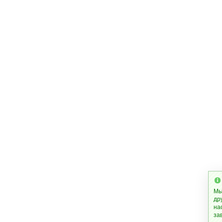
Мы
др
на
за