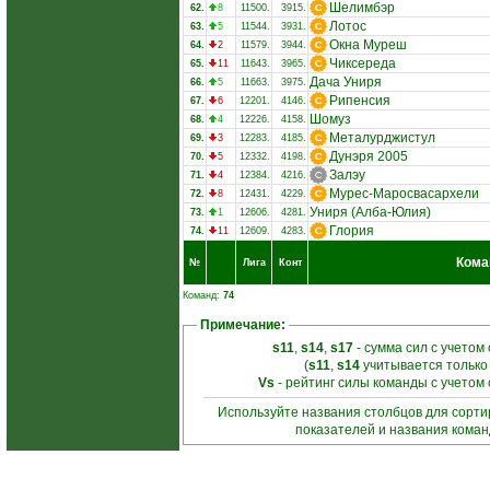
Шелимбэр
62.
8
11500.
3915.
Лотос
63.
5
11544.
3931.
Окна Муреш
64.
2
11579.
3944.
Чиксереда
65.
11
11643.
3965.
Дача Униря
66.
5
11663.
3975.
Рипенсия
67.
6
12201.
4146.
Шомуз
68.
4
12226.
4158.
Металурджистул
69.
3
12283.
4185.
Дунэря 2005
70.
5
12332.
4198.
Залэу
71.
4
12384.
4216.
Мурес-Маросвасархели
72.
8
12431.
4229.
Униря (Алба‑Юлия)
73.
1
12606.
4281.
Глория
74.
11
12609.
4283.
Кома
№
Лига
Конт
Команд:
74
Примечание:
s11
,
s14
,
s17
- сумма сил с учетом
(
s11
,
s14
учитывается только
Vs
- рейтинг силы команды с учетом
Используйте названия столбцов для сорт
показателей и названия кома