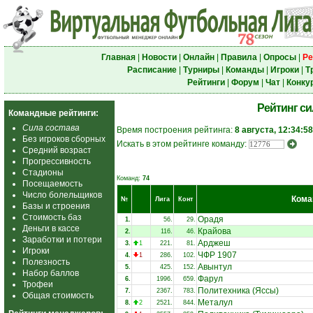
Главная
|
Новости
|
Онлайн
|
Правила
|
Опросы
|
Ре
Расписание
|
Турниры
|
Команды
|
Игроки
|
Т
Рейтинги
|
Форум
|
Чат
|
Конку
Рейтинг с
Командные рейтинги:
Сила состава
Время построения рейтинга:
8 августа, 12:34:58
Без игроков сборных
Искать в этом рейтинге команду:
Средний возраст
Прогрессивность
Стадионы
Команд:
74
Посещаемость
Число болельщиков
Кома
№
Лига
Конт
Базы и строения
Стоимость баз
Орадя
1.
56.
29.
Деньги в кассе
Крайова
2.
116.
46.
Заработки и потери
Арджеш
3.
1
221.
81.
Игроки
ЧФР 1907
4.
1
286.
102.
Полезность
Авынтул
5.
425.
152.
Набор баллов
Фарул
6.
1996.
659.
Трофеи
Политехника (Яссы)
7.
2367.
783.
Общая стоимость
Металул
8.
2
2521.
844.