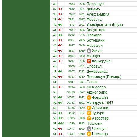
Петролул
36.
7583.
2586.
Динамо
37.
4
7602.
2591.
Александрия
38.
1
7662.
2611.
Фореста
39.
4
7851.
2687.
Университатя (Клуж)
40.
9
7873.
2692.
Волунтари
41.
3
7881.
2694.
Флакара
42.
4
8202.
2795.
Ботошани
43.
1
8314.
2835.
Мурешул
44.
5
8637.
2949.
Жиул
45.
2
8857.
3019.
Минаур
46.
2
8897.
3030.
Конкордия
47.
6
9207.
3126.
Спортул
48.
9676.
3281.
Думбрэвица
49.
3
9677.
3282.
Прогресул (Печице)
50.
3
9767.
3310.
Сепси
51.
9847.
3341.
Хунедоара
52.
2
9994.
3400.
Аксиополис
53.
10480.
3572.
Фокшани
54.
1
10593.
3613.
Минеруль 1947
55.
2
10721.
3662.
Афумаци
56.
10734.
3669.
Тунари
57.
1
11152.
3797.
Аэростар
58.
15
11385.
3880.
Пашкани
59.
10
11389.
3882.
Чахлэул
60.
1
11477.
3905.
Штиинца
61.
1
11491.
3910.