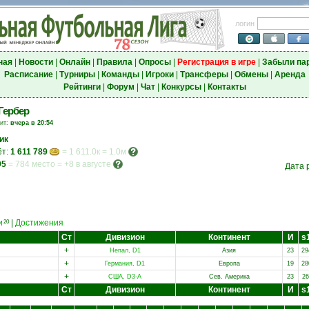
логин
ная
|
Новости
|
Онлайн
|
Правила
|
Опросы
|
Регистрация в игре
|
Забыли па
Расписание
|
Турниры
|
Команды
|
Игроки
|
Трансферы
|
Обмены
|
Аренда
Рейтинги
|
Форум
|
Чат
|
Конкурсы
|
Контакты
Гербер
зит:
вчера в 20:54
ик
ёт:
1 611 789
= 1 611.0к = 1.0м
95
=
784 место
=
+8 в августе
Дата 
и
|
Достижения
20
Ст
Дивизион
Континент
И
s
+
Непал, D1
Азия
23
29
+
Германия, D1
Европа
19
28
+
США, D3-A
Сев. Америка
23
26
Ст
Дивизион
Континент
И
s