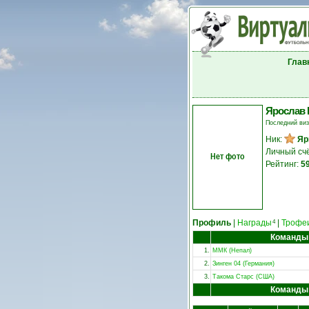
Глав
Ярослав 
Последний ви
Ник:
Яр
Личный сч
Нет фото
Рейтинг:
5
Профиль
|
Награды
|
Трофе
4
Команды
1.
ММК (Непал)
2.
Зинген 04 (Германия)
3.
Такома Старс (США)
Команды