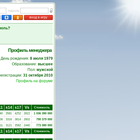
пароль
вход в игру
роль?
Профиль менеджера
День рождения:
8 июля 1979
Образование:
высшее
Пол:
мужской
регистрации:
31 октября 2010
Профиль на форуме
11
s14
s17
Vs
Стоимость
40
3581
4252
2822
1 036 390 000
06
3316
3814
2602
790 379 000
11
3121
3582
2440
773 080 000
11
s14
s17
Vs
Стоимость