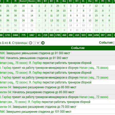
В
Н
П
Колл+
Колл-
ВC
В+
В=
В-
Вo
Н+
Н=
Н-
Нo
П+
П=
П-
6
21
25
16
11
1
2
3
25
5
3
2
9
7
12
4
3
5
28
50
16
14
1
4
6
34
10
6
7
8
7
21
9
7
6
36
39
31
14
3
5
11
37
10
8
9
11
8
15
9
4
0
39
53
24
29
-
3
13
32
12
13
8
8
10
24
8
8
1
35
56
22
23
2
2
8
31
8
14
4
10
7
31
8
3
7
39
34
26
16
1
8
10
49
9
8
10
12
9
13
11
2
88
1731
2466
775
1067
41
219
383
1785
460
490
410
523
308
1458
397
203
События
|
ца
1
из
4
. Страницы:
Событие
ММК
: Завершено уменьшение стадиона до 91 000 мест
ММК
: Началось уменьшение стадиона до 91 000 мест
епал (нац., 75 сезон)
:
Я. Гербер
перестал работать тренером сборной
. Гербер
принят на работу тренером-менеджером в сборную
Непал (нац., 75 сезон)
епал (нац., 73 сезон)
:
Я. Гербер
перестал работать тренером сборной
. Гербер
принят на работу тренером-менеджером в сборную
Непал (нац., 73 сезон)
епал (нац., 72 сезон)
:
Я. Гербер
перестал работать тренером сборной
инген 04
: Завершено расширение стадиона до 85 000 мест
инген 04
: Началось расширение стадиона до 85 000 мест
. Гербер
принят на работу тренером-менеджером в сборную
Непал (нац., 72 сезон)
епал (юн., 70 сезон)
:
Я. Гербер
перестал работать тренером сборной
инген 04
: Завершено расширение стадиона до 75 000 мест
ММК
: Завершено расширение стадиона до 101 000 мест