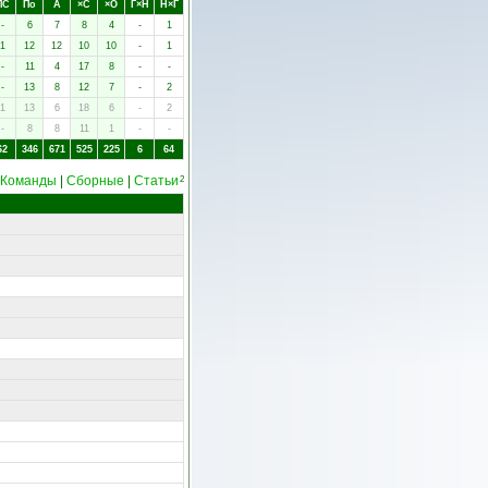
ПC
Пo
А
×C
×O
Г×Н
Н×Г
-
6
7
8
4
-
1
1
12
12
10
10
-
1
-
11
4
17
8
-
-
-
13
8
12
7
-
2
1
13
6
18
6
-
2
-
8
8
11
1
-
-
62
346
671
525
225
6
64
Команды
|
Сборные
|
Статьи
2