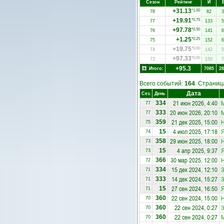
Сезон
Рейтинг
И
+31.13
*1.00
78
82
3
+19.91
*0.75
77
133
5
+97.78
*0.50
76
141
6
+1.25
*0.25
75
152
6
+19.75
*0.00
74
142
5
+97.33
*0.00
73
150
7
+95.3
Итого:
7085
28
Всего событий:
164
. Страни
Дата
Сез.
День
21 июн 2026, 4:40
334
77
20 июн 2026, 20:10
333
77
21 дек 2025, 15:00
Н
359
75
4 июл 2025, 17:18
Я
15
74
29 июн 2025, 18:00
Н
358
73
4 апр 2025, 9:37
Я
15
73
30 мар 2025, 12:00
Н
366
72
15 дек 2024, 12:10
З
334
71
14 дек 2024, 15:27
З
333
71
27 сен 2024, 16:50
Я
15
71
22 сен 2024, 15:00
Н
360
70
22 сен 2024, 0:27
З
360
70
22 сен 2024, 0:27
360
70