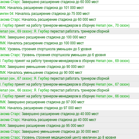
акома Старс
: Завершено расширение стадиона до 60 000 мест
ММК
: Началось расширение стадиона до 101 000 мест
инген 04
: Началось расширение стадиона до 75 000 мест
акома Старс
: Началось расширение стадиона до 60 000 мест
. Гербер
принят на работу тренером-менеджером в сборную
Непал (юн., 70 сезон)
епал (юн., 69 сезон)
:
Я. Гербер
перестал работать тренером сборной
ММК
: Завершено расширение стадиона до 100 000 мест
ММК
: Началось расширение стадиона до 100 000 мест
ММК
: Уровень строения спортшкола уменьшен до 5 уровня
акома Старс
: Уровень строения спортшкола уменьшен до 6 уровня
. Гербер
принят на работу тренером-менеджером в сборную
Непал (юн., 69 сезон)
ММК
: Завершено уменьшение стадиона до 90 000 мест
ММК
: Началось уменьшение стадиона до 90 000 мест
епал (юн., 67 сезон)
:
Я. Гербер
перестал работать тренером сборной
. Гербер
принят на работу тренером-менеджером в сборную
Непал (юн., 67 сезон)
епал (юн., 66 сезон)
:
Я. Гербер
перестал работать тренером сборной
. Гербер
принят на работу тренером-менеджером в сборную
Непал (юн., 66 сезон)
ММК
: Завершено расширение стадиона до 97 000 мест
ММК
: Началось расширение стадиона до 97 000 мест
акома Старс
: Завершено расширение стадиона до 40 000 мест
акома Старс
: Началось расширение стадиона до 40 000 мест
ММК
: Завершено расширение стадиона до 95 000 мест
акома Старс
: Завершено уменьшение стадиона до 30 000 мест
акома Старс
: Уровень строения медицинский центр увеличен до 8 уровня