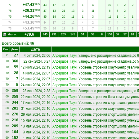
+47.43
*0.75
77
43
17
17
9
1
4
-
10
3
2
2
+26.31
*0.50
76
47
13
21
13
3
11
-
6
5
2
-
+44.26
*0.25
75
45
14
20
11
1
3
-
11
1
1
1
+43.30
*0.00
74
44
17
15
12
4
2
-
7
4
3
3
+53.49
*0.00
73
50
24
18
8
1
7
-
12
8
2
2
+79.6
Итого:
645
291
209
145
34
56
8
150
50
57
26
Всего событий:
46
Дата
Сез.
День
4 окт 2024, 22:06
Алдершот Таун
: Завершено расширение стадиона до 6
27
71
22 сен 2024, 0:27
Алдершот Таун
: Завершено расширение стадиона до 5
360
70
12 июл 2024, 22:19
Алдершот Таун
: Уровень строения скаут-центр увелич
55
70
4 июл 2024, 22:07
Алдершот Таун
: Уровень строения скаут-центр увелич
28
70
26 июн 2024, 22:07
Алдершот Таун
: Уровень строения скаут-центр увелич
7
70
24 июн 2024, 22:06
Алдершот Таун
: Уровень строения скаут-центр увелич
5
70
23 июн 2024, 2:38
Алдершот Таун
: Завершено расширение стадиона до 5
359
69
22 июн 2024, 22:20
Алдершот Таун
: Уровень строения база команды увел
358
69
17 июн 2024, 22:16
Алдершот Таун
: Уровень строения спортшкола увелич
344
69
31 мая 2024, 22:10
Алдершот Таун
: Уровень строения скаут-центр уменьш
281
69
29 мая 2024, 22:15
Алдершот Таун
: Уровень строения спортшкола увелич
270
69
15 мая 2024, 22:10
Алдершот Таун
: Уровень строения скаут-центр уменьш
216
69
13 мая 2024, 22:10
Алдершот Таун
: Уровень строения спортшкола увелич
209
69
3 мая 2024, 22:10
Алдершот Таун
: Уровень строения скаут-центр уменьш
164
69
1 мая 2024, 22:10
Алдершот Таун
: Уровень строения спортшкола увелич
152
69