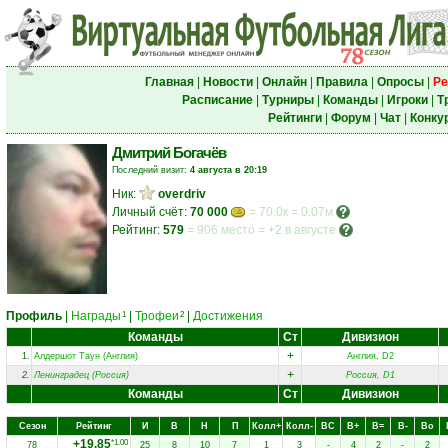
Главная
|
Новости
|
Онлайн
|
Правила
|
Опросы
|
Ре
Расписание
|
Турниры
|
Команды
|
Игроки
|
Т
Рейтинги
|
Форум
|
Чат
|
Конку
Дмитрий Богачёв
Последний визит:
4 августа в 20:19
Ник:
overdriv
Личный счёт:
70 000
= 70.0к = 0.07м
Рейтинг:
579
=
906 место
=
+2 в августе
Профиль
|
Награды
|
Трофеи
|
Достижения
1
2
Команды
Ст
Дивизион
+
1.
Алдершот Таун (Англия)
Англия, D2
+
2.
Ленинградец (Россия)
Россия, D1
Команды
Ст
Дивизион
Сезон
Рейтинг
И
В
Н
П
Колл+
Колл-
ВC
В+
В=
В-
Вo
+19.85
*1.00
78
25
8
10
7
1
3
-
4
2
-
2