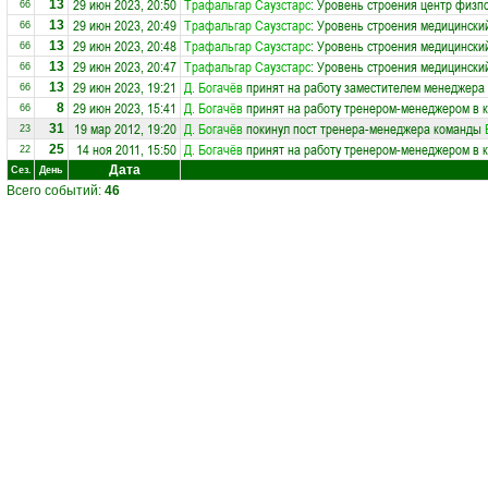
29 июн 2023, 20:50
Трафальгар Саузстарс
: Уровень строения центр физп
13
66
29 июн 2023, 20:49
Трафальгар Саузстарс
: Уровень строения медицински
13
66
29 июн 2023, 20:48
Трафальгар Саузстарс
: Уровень строения медицински
13
66
29 июн 2023, 20:47
Трафальгар Саузстарс
: Уровень строения медицински
13
66
29 июн 2023, 19:21
Д. Богачёв
принят на работу заместителем менеджера
13
66
29 июн 2023, 15:41
Д. Богачёв
принят на работу тренером-менеджером в 
8
66
19 мар 2012, 19:20
Д. Богачёв
покинул пост тренера-менеджера команды
31
23
14 ноя 2011, 15:50
Д. Богачёв
принят на работу тренером-менеджером в 
25
22
Дата
Сез.
День
Всего событий:
46