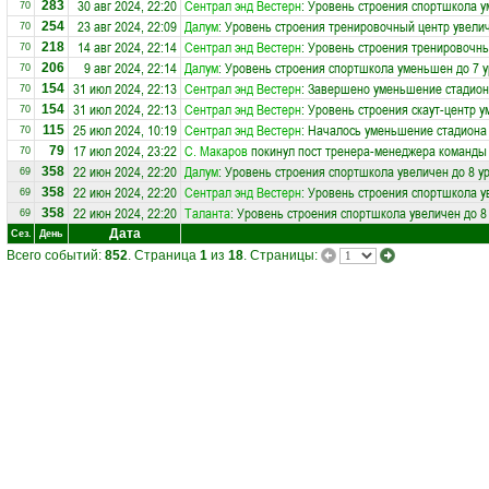
30 авг 2024, 22:20
Сентрал энд Вестерн
: Уровень строения спортшкола у
283
70
23 авг 2024, 22:09
Далум
: Уровень строения тренировочный центр увелич
254
70
14 авг 2024, 22:14
Сентрал энд Вестерн
: Уровень строения тренировочны
218
70
9 авг 2024, 22:14
Далум
: Уровень строения спортшкола уменьшен до 7 
206
70
31 июл 2024, 22:13
Сентрал энд Вестерн
: Завершено уменьшение стадиона
154
70
31 июл 2024, 22:13
Сентрал энд Вестерн
: Уровень строения скаут-центр 
154
70
25 июл 2024, 10:19
Сентрал энд Вестерн
: Началось уменьшение стадиона 
115
70
17 июл 2024, 23:22
С. Макаров
покинул пост тренера-менеджера команд
79
70
22 июн 2024, 22:20
Далум
: Уровень строения спортшкола увеличен до 8 у
358
69
22 июн 2024, 22:20
Сентрал энд Вестерн
: Уровень строения спортшкола у
358
69
22 июн 2024, 22:20
Таланта
: Уровень строения спортшкола увеличен до 8
358
69
Дата
Сез.
День
Всего событий:
852
. Страница
1
из
18
. Страницы: