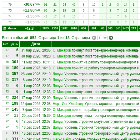
-30.67
*0.50
76
91
21
24
46
8
10
1
2
3
14
1
+12.80
*0.25
75
65
24
18
23
9
8
-
3
7
12
2
-1.55
*0.00
74
42
17
9
16
4
7
-
1
7
9
-
+1.05
*0.00
73
45
15
13
17
1
6
-
2
5
7
1
-42.8
Итого:
5889
2592
1287
2010
606
601
69
363
544
1403
213
Всего событий:
852
. Страница
1
из
18
. Страницы:
Дата
Сез.
День
31 мар 2026, 20:06
С. Макаров
покинул пост тренера-менеджера команд
6
77
30 мар 2026, 10:20
С. Макаров
покинул пост тренера-менеджера команд
5
77
11 мар 2026, 10:11
С. Макаров
принят на работу тренером-менеджером в
301
76
4 ноя 2025, 16:18
С. Макаров
принят на работу тренером-менеджером в
180
75
28 июн 2025, 22:10
Далум
: Уровень строения тренировочный центр умень
357
73
16 июн 2025, 22:10
Далум
: Уровень строения тренировочный центр увелич
317
73
1 апр 2025, 22:08
Далум
: Уровень строения тренировочный центр умень
6
73
1 апр 2025, 12:33
С. Макаров
покинул пост тренера-менеджера команд
6
73
17 мар 2025, 22:09
Далум
: Уровень строения тренировочный центр увелич
324
72
12 фев 2025, 22:08
Норт-Ист Юнайтед
: Уровень строения тренировочный 
199
72
3 фев 2025, 12:09
С. Макаров
принят на работу тренером-менеджером в
145
72
20 дек 2024, 15:39
С. Макаров
покинул пост тренера-менеджера команд
13
72
17 дек 2024, 22:07
Далум
: Уровень строения скаут-центр увеличен до 3 у
6
72
16 дек 2024, 22:07
Далум
: Уровень строения тренировочный центр умень
5
72
13 дек 2024, 22:05
Далум
: Уровень строения тренировочный центр умень
331
71
13 дек 2024, 22:05
Паско Вэйл
: Уровень строения тренировочный центр 
331
71