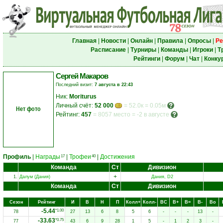
Главная
|
Новости
|
Онлайн
|
Правила
|
Опросы
|
Ре
Расписание
|
Турниры
|
Команды
|
Игроки
|
Т
Рейтинги
|
Форум
|
Чат
|
Конку
Сергей Макаров
Последний визит:
7 августа в 22:43
Ник:
Moriturus
Личный счёт:
52 000
= 52.0к = 0.05м
Нет фото
Рейтинг:
457
=
8057 место
=
-2 в августе
Профиль
|
Награды
|
Трофеи
|
Достижения
17
40
Команда
Ст
Дивизион
+
1.
Далум (Дания)
Дания, D2
Команда
Ст
Дивизион
Сезон
Рейтинг
И
В
Н
П
Колл+
Колл-
ВC
В+
В=
В-
Вo
-5.44
*1.00
78
27
13
6
8
5
6
-
-
-
13
-
-33.63
*0.75
77
43
6
9
28
1
5
-
1
2
3
-