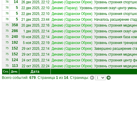
26 дек 2025, 22:12
Динамо (Одрански Обреж)
: Уровень строения спортшк
14
76
22 дек 2025, 22:10
Динамо (Параку)
: Уровень строения скаут-центр умен
5
76
22 дек 2025, 22:10
Динамо (Одрански Обреж)
: Уровень строения спортшк
5
76
21 дек 2025, 23:44
Динамо (Одрански Обреж)
: Началось расширение стад
5
76
20 дек 2025, 22:16
Динамо (Одрански Обреж)
: Уровень строения медицин
358
75
1 дек 2025, 22:14
Динамо (Одрански Обреж)
: Уровень строения скаут-це
286
75
19 ноя 2025, 22:14
Динамо (Одрански Обреж)
: Уровень строения база ко
240
75
5 ноя 2025, 22:19
Динамо (Одрански Обреж)
: Уровень строения трениро
192
75
29 окт 2025, 22:14
Динамо (Одрански Обреж)
: Завершено расширение ста
152
75
29 окт 2025, 22:14
Динамо (Одрански Обреж)
: Уровень строения медицин
152
75
24 окт 2025, 22:14
Динамо (Одрански Обреж)
: Уровень строения центр ф
124
75
22 окт 2025, 22:24
Динамо (Одрански Обреж)
: Уровень строения медицин
113
75
Дата
Сез.
День
Всего событий:
679
. Страница
1
из
14
. Страницы: