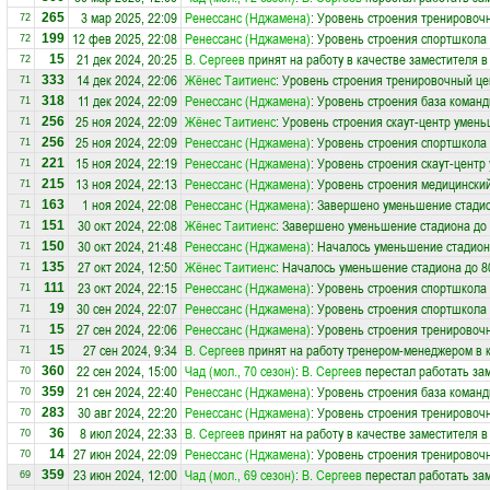
3 мар 2025, 22:09
Ренессанс (Нджамена)
: Уровень строения тренировоч
265
72
12 фев 2025, 22:08
Ренессанс (Нджамена)
: Уровень строения спортшкола
199
72
21 дек 2024, 20:25
В. Сергеев
принят на работу в качестве заместителя 
15
72
14 дек 2024, 22:06
Жёнес Таитиенс
: Уровень строения тренировочный це
333
71
11 дек 2024, 22:09
Ренессанс (Нджамена)
: Уровень строения база коман
318
71
25 ноя 2024, 22:09
Жёнес Таитиенс
: Уровень строения скаут-центр умень
256
71
25 ноя 2024, 22:09
Ренессанс (Нджамена)
: Уровень строения спортшкола 
256
71
15 ноя 2024, 22:19
Ренессанс (Нджамена)
: Уровень строения скаут-центр
221
71
13 ноя 2024, 22:13
Ренессанс (Нджамена)
: Уровень строения медицински
215
71
1 ноя 2024, 22:08
Ренессанс (Нджамена)
: Завершено уменьшение стадио
163
71
30 окт 2024, 22:08
Жёнес Таитиенс
: Завершено уменьшение стадиона до 
151
71
30 окт 2024, 21:48
Ренессанс (Нджамена)
: Началось уменьшение стадион
150
71
27 окт 2024, 12:50
Жёнес Таитиенс
: Началось уменьшение стадиона до 8
135
71
23 окт 2024, 22:15
Ренессанс (Нджамена)
: Уровень строения спортшкола 
111
71
30 сен 2024, 22:07
Ренессанс (Нджамена)
: Уровень строения спортшкола 
19
71
27 сен 2024, 22:06
Ренессанс (Нджамена)
: Уровень строения тренировоч
15
71
27 сен 2024, 9:34
В. Сергеев
принят на работу тренером-менеджером в 
15
71
22 сен 2024, 15:00
Чад (мол., 70 сезон)
:
В. Сергеев
перестал работать за
360
70
21 сен 2024, 22:40
Ренессанс (Нджамена)
: Уровень строения база команд
359
70
30 авг 2024, 22:20
Ренессанс (Нджамена)
: Уровень строения тренировоч
283
70
8 июл 2024, 22:33
В. Сергеев
принят на работу в качестве заместителя 
36
70
27 июн 2024, 22:09
Ренессанс (Нджамена)
: Уровень строения тренировоч
14
70
23 июн 2024, 12:00
Чад (мол., 69 сезон)
:
В. Сергеев
перестал работать за
359
69