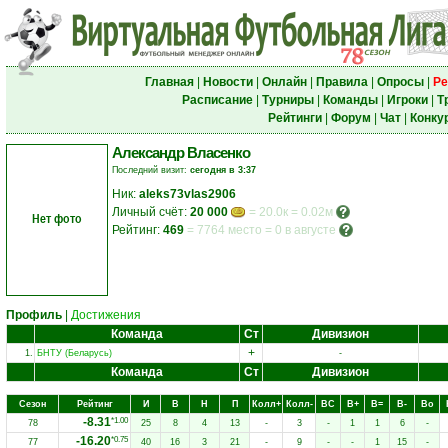
Главная
|
Новости
|
Онлайн
|
Правила
|
Опросы
|
Ре
Расписание
|
Турниры
|
Команды
|
Игроки
|
Т
Рейтинги
|
Форум
|
Чат
|
Конку
Александр Власенко
Последний визит:
сегодня в 3:37
Ник:
aleks73vlas2906
Личный счёт:
20 000
= 20.0к = 0.02м
Нет фото
Рейтинг:
469
=
7764 место
=
0 в августе
Профиль
|
Достижения
Команда
Ст
Дивизион
+
1.
БНТУ (Беларусь)
-
Команда
Ст
Дивизион
Сезон
Рейтинг
И
В
Н
П
Колл+
Колл-
ВC
В+
В=
В-
Вo
-8.31
*1.00
78
25
8
4
13
-
3
-
1
1
6
-
-16.20
*0.75
77
40
16
3
21
-
9
-
-
1
15
-