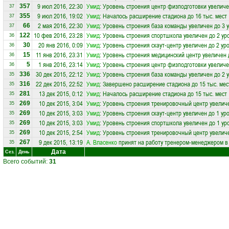
9 июл 2016, 22:30
Умид
: Уровень строения центр физподготовки увеличе
357
37
9 июл 2016, 19:02
Умид
: Началось расширение стадиона до 16 тыс. мест
355
37
2 мая 2016, 22:30
Умид
: Уровень строения база команды увеличен до 3 
66
37
10 фев 2016, 23:28
Умид
: Уровень строения спортшкола увеличен до 2 ур
122
36
20 янв 2016, 0:09
Умид
: Уровень строения скаут-центр увеличен до 2 ур
30
36
11 янв 2016, 23:31
Умид
: Уровень строения медицинский центр увеличен 
15
36
1 янв 2016, 23:14
Умид
: Уровень строения центр физподготовки увеличе
5
36
30 дек 2015, 22:12
Умид
: Уровень строения база команды увеличен до 2 
336
35
22 дек 2015, 22:52
Умид
: Завершено расширение стадиона до 15 тыс. мес
316
35
13 дек 2015, 0:12
Умид
: Началось расширение стадиона до 15 тыс. мест
281
35
10 дек 2015, 3:04
Умид
: Уровень строения тренировочный центр увеличе
269
35
10 дек 2015, 3:03
Умид
: Уровень строения скаут-центр увеличен до 1 ур
269
35
10 дек 2015, 3:03
Умид
: Уровень строения спортшкола увеличен до 1 ур
269
35
10 дек 2015, 2:54
Умид
: Уровень строения тренировочный центр увеличе
269
35
9 дек 2015, 13:19
А. Власенко
принят на работу тренером-менеджером в
267
35
Дата
Сез.
День
Всего событий:
31