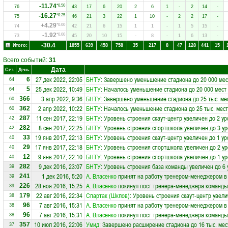
-11.74
*0.50
76
43
17
6
20
2
6
1
-
2
14
-
-16.27
*0.25
75
46
21
3
22
1
10
-
2
2
17
-
+4.29
*0.00
74
42
21
6
15
1
1
-
1
5
15
-
-1.92
*0.00
73
45
20
10
15
-
8
-
1
6
13
-
-30.4
Итого:
1855
639
458
758
35
217
8
47
128
441
15
Всего событий:
31
Дата
Сез.
День
27 дек 2022, 22:05
БНТУ
: Завершено уменьшение стадиона до 20 000 мес
6
64
25 дек 2022, 10:49
БНТУ
: Началось уменьшение стадиона до 20 000 мест
5
64
3 апр 2022, 9:36
БНТУ
: Завершено уменьшение стадиона до 25 тыс. ме
366
60
2 апр 2022, 10:22
БНТУ
: Началось уменьшение стадиона до 25 тыс. мест
362
60
11 сен 2017, 22:19
БНТУ
: Уровень строения скаут-центр увеличен до 2 у
287
42
8 сен 2017, 22:25
БНТУ
: Уровень строения спортшкола увеличен до 3 у
282
42
19 янв 2017, 22:13
БНТУ
: Уровень строения скаут-центр увеличен до 1 у
33
40
17 янв 2017, 22:18
БНТУ
: Уровень строения спортшкола увеличен до 2 у
29
40
9 янв 2017, 22:10
БНТУ
: Уровень строения спортшкола увеличен до 1 у
12
40
9 дек 2016, 23:07
БНТУ
: Уровень строения база команды увеличен до 6
282
39
1 дек 2016, 5:20
А. Власенко
принят на работу тренером-менеджером в
241
39
28 ноя 2016, 15:25
А. Власенко
покинул пост тренера-менеджера команд
226
39
22 авг 2016, 22:34
Спартак (Шклов)
: Уровень строения скаут-центр увели
179
38
7 авг 2016, 15:31
А. Власенко
принят на работу тренером-менеджером в
96
38
7 авг 2016, 15:31
А. Власенко
покинул пост тренера-менеджера команд
96
38
10 июл 2016, 22:06
Умид
: Завершено расширение стадиона до 16 тыс. мес
357
37