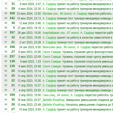
6 июл 2024, 2:47
А. Садфар
принят на работу тренером-менеджером в 
31
70
4 июл 2024, 22:35
А. Садфар
принят на работу тренером-менеджером в 
29
70
23 июн 2024, 12:00
Малави (юн., 69 сезон)
:
А. Садфар
перестал работать 
359
69
15 июн 2024, 23:13
А. Садфар
покинул пост тренера-менеджера команды
342
69
12 янв 2024, 0:46
А. Садфар
принят на работу тренером-менеджером в 
30
68
27 дек 2023, 19:18
А. Садфар
принят на работу тренером-менеджером в 
5
68
26 дек 2023, 15:00
Азербайджан (юн., 67 сезон)
:
А. Садфар
перестал рабо
357
67
9 окт 2023, 19:09
А. Садфар
принят на работу в качестве заместителя 
32
67
2 окт 2023, 23:28
А. Садфар
покинул пост тренера-менеджера команды
21
67
24 сен 2023, 6:00
Монголия (мол., 66 сезон)
:
А. Садфар
перестал работа
358
66
6 июл 2023, 22:06
Сенге Самади
: Уровень строения центр физподготовки
27
66
5 июн 2023, 22:09
Сенге Самади
: Уровень строения скаут-центр увеличе
257
65
9 мая 2023, 1:23
Сенге Самади
: Уровень строения спортшкола уменьше
139
65
6 мая 2023, 23:48
Сенге Самади
: Уровень строения спортшкола уменьше
135
65
13 апр 2023, 15:14
А. Садфар
принят на работу тренером-менеджером в 
25
65
13 апр 2023, 15:14
А. Садфар
покинул пост тренера-менеджера команды
25
65
12 апр 2023, 10:26
А. Садфар
принят на работу тренером-менеджером в 
22
65
11 апр 2023, 15:27
А. Садфар
принят на работу тренером-менеджером в 
21
65
4 апр 2023, 22:52
А. Садфар
покинул пост тренера-менеджера команды
7
65
2 апр 2023, 15:00
Гана (нац., 64 сезон)
:
А. Садфар
перестал работать тр
359
64
16 янв 2023, 22:07
Дебиби Юнайтед
: Завершено уменьшение стадиона до
35
64
10 янв 2023, 22:48
Дебиби Юнайтед
: Началось уменьшение стадиона до 5
28
64
10 янв 2023, 9:59
А. Садфар
принят на работу тренером-менеджером в 
27
64