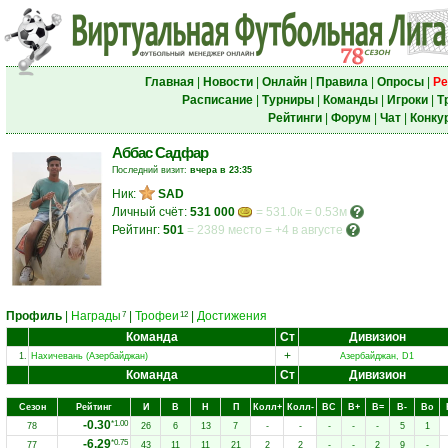
Главная
|
Новости
|
Онлайн
|
Правила
|
Опросы
|
Ре
Расписание
|
Турниры
|
Команды
|
Игроки
|
Т
Рейтинги
|
Форум
|
Чат
|
Конку
Аббас Садфар
Последний визит:
вчера в 23:35
Ник:
SAD
Личный счёт:
531 000
= 531.0к = 0.53м
Рейтинг:
501
=
2389 место
=
+4 в августе
Профиль
|
Награды
|
Трофеи
|
Достижения
7
12
Команда
Ст
Дивизион
+
1.
Нахичевань (Азербайджан)
Азербайджан, D1
Команда
Ст
Дивизион
Сезон
Рейтинг
И
В
Н
П
Колл+
Колл-
ВC
В+
В=
В-
Вo
-0.30
*1.00
78
26
6
13
7
-
-
-
-
-
5
1
-6.29
*0.75
77
43
11
11
21
2
2
-
-
2
9
-