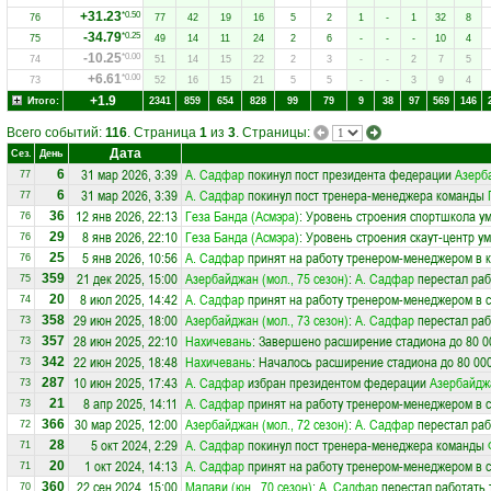
+31.23
*0.50
76
77
42
19
16
5
2
1
-
1
32
8
-34.79
*0.25
75
49
14
11
24
2
6
-
-
-
10
4
-10.25
*0.00
74
51
14
15
22
2
3
-
-
2
7
5
+6.61
*0.00
73
52
16
15
21
5
5
-
-
3
9
4
+1.9
Итого:
2341
859
654
828
99
79
9
38
97
569
146
Всего событий:
116
. Страница
1
из
3
. Страницы:
Дата
Сез.
День
31 мар 2026, 3:39
А. Садфар
покинул пост президента федерации
Азерб
6
77
31 мар 2026, 3:39
А. Садфар
покинул пост тренера-менеджера команды
6
77
12 янв 2026, 22:13
Геза Банда (Асмэра)
: Уровень строения спортшкола у
36
76
8 янв 2026, 22:10
Геза Банда (Асмэра)
: Уровень строения скаут-центр у
29
76
5 янв 2026, 10:56
А. Садфар
принят на работу тренером-менеджером в 
25
76
21 дек 2025, 15:00
Азербайджан (мол., 75 сезон)
:
А. Садфар
перестал раб
359
75
8 июл 2025, 14:42
А. Садфар
принят на работу тренером-менеджером в 
20
74
29 июн 2025, 18:00
Азербайджан (мол., 73 сезон)
:
А. Садфар
перестал раб
358
73
28 июн 2025, 22:10
Нахичевань
: Завершено расширение стадиона до 80 0
357
73
22 июн 2025, 18:48
Нахичевань
: Началось расширение стадиона до 80 00
342
73
10 июн 2025, 17:43
А. Садфар
избран президентом федерации
Азербайдж
287
73
8 апр 2025, 14:11
А. Садфар
принят на работу тренером-менеджером в 
21
73
30 мар 2025, 12:00
Азербайджан (мол., 72 сезон)
:
А. Садфар
перестал раб
366
72
5 окт 2024, 2:29
А. Садфар
покинул пост тренера-менеджера команды
28
71
1 окт 2024, 14:13
А. Садфар
принят на работу тренером-менеджером в 
20
71
22 сен 2024, 15:00
Малави (юн., 70 сезон)
:
А. Садфар
перестал работать 
360
70