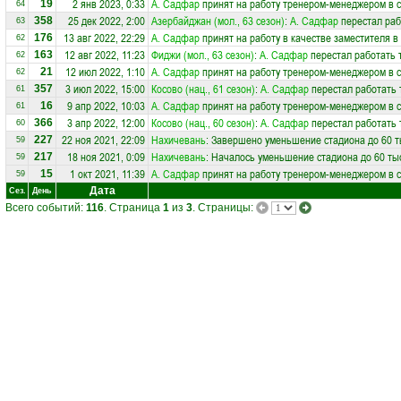
2 янв 2023, 0:33
А. Садфар
принят на работу тренером-менеджером в 
19
64
25 дек 2022, 2:00
Азербайджан (мол., 63 сезон)
:
А. Садфар
перестал раб
358
63
13 авг 2022, 22:29
А. Садфар
принят на работу в качестве заместителя 
176
62
12 авг 2022, 11:23
Фиджи (мол., 63 сезон)
:
А. Садфар
перестал работать 
163
62
12 июл 2022, 1:10
А. Садфар
принят на работу тренером-менеджером в 
21
62
3 июл 2022, 15:00
Косово (нац., 61 сезон)
:
А. Садфар
перестал работать 
357
61
9 апр 2022, 10:03
А. Садфар
принят на работу тренером-менеджером в 
16
61
3 апр 2022, 12:00
Косово (нац., 60 сезон)
:
А. Садфар
перестал работать 
366
60
22 ноя 2021, 22:09
Нахичевань
: Завершено уменьшение стадиона до 60 т
227
59
18 ноя 2021, 0:09
Нахичевань
: Началось уменьшение стадиона до 60 тыс
217
59
1 окт 2021, 11:39
А. Садфар
принят на работу тренером-менеджером в 
15
59
Дата
Сез.
День
Всего событий:
116
. Страница
1
из
3
. Страницы: