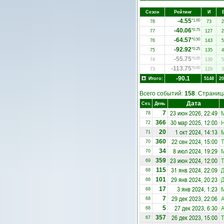
Сезон
Рейтинг
И
-4.55
*1.00
78
73
2
-40.06
*0.75
77
127
2
-64.57
*0.50
76
143
5
-92.92
*0.25
75
135
4
-55.75
*0.00
74
130
5
-113.75
*0.00
73
129
3
-90.1
Итого:
5148
20
Всего событий:
158
. Страни
Дата
Сез.
День
23 июн 2026, 22:49
М
7
78
30 мар 2025, 12:00
Н
366
72
1 окт 2024, 14:13
М
20
71
22 сен 2024, 15:00
Т
360
70
8 июл 2024, 19:29
М
34
70
23 июн 2024, 12:00
Т
359
69
31 янв 2024, 22:09
Д
115
68
29 янв 2024, 20:23
Д
101
68
3 янв 2024, 1:23
М
17
68
29 дек 2023, 22:06
А
7
68
27 дек 2023, 6:30
А
5
68
26 дек 2023, 15:00
Т
357
67