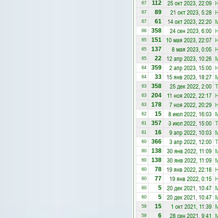
25 окт 2023, 22:09
Н
112
67
21 окт 2023, 5:28
Н
89
67
14 окт 2023, 22:20
М
61
67
24 сен 2023, 6:00
Н
358
66
10 мая 2023, 22:07
Н
151
65
8 мая 2023, 0:05
Н
137
65
12 апр 2023, 10:26
М
22
65
2 апр 2023, 15:00
Н
359
64
15 янв 2023, 18:27
М
33
64
25 дек 2022, 2:00
Т
358
63
11 ноя 2022, 22:17
Н
204
63
7 ноя 2022, 20:29
Н
178
63
8 июл 2022, 16:03
М
15
62
3 июл 2022, 15:00
Т
357
61
9 апр 2022, 10:03
М
16
61
3 апр 2022, 12:00
Т
366
60
30 янв 2022, 11:09
М
138
60
30 янв 2022, 11:09
М
138
60
19 янв 2022, 22:18
Н
78
60
19 янв 2022, 0:15
Н
77
60
20 дек 2021, 10:47
М
5
60
20 дек 2021, 10:47
М
5
60
1 окт 2021, 11:39
М
15
59
28 сен 2021, 9:41
М
6
59