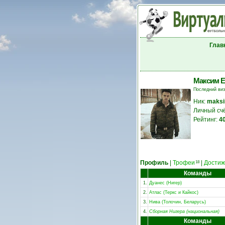
Глав
Максим Е
Последний ви
Ник:
maks
Личный сч
Рейтинг:
4
Профиль
|
Трофеи
|
Достиж
18
Команды
1.
Дуанес (Нигер)
2.
Атлас (Теркс и Кайкос)
3.
Нива (Толочин, Беларусь)
4.
Сборная Нигера (национальная)
Команды