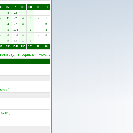
ПC
Пo
А
×C
×O
Г×Н
Н×Г
-
8
22
4
-
-
-
-
11
47
6
4
-
1
1
4
77
8
-
-
5
-
5
104
7
2
-
3
-
4
104
6
6
-
4
1
5
83
4
4
-
-
57
384
1740
350
151
59
66
Команды
|
Сборные
|
Статьи
2
 сезон)
9 сезон)