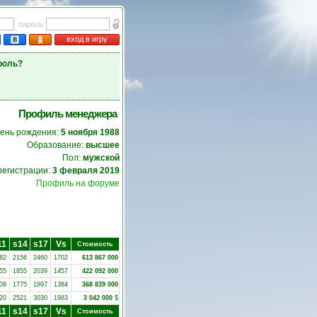
пароль
вход в игру
роль?
Профиль менеджера
ень рождения:
5 ноября 1988
Образование:
высшее
Пол:
мужской
регистрации:
3 февраля 2019
Профиль на форуме
11
s14
s17
Vs
Стоимость
82
2156
2460
1702
613 867 000
55
1855
2039
1457
422 092 000
09
1775
1997
1384
368 839 000
20
2521
3030
1983
3 042 000
$
11
s14
s17
Vs
Стоимость