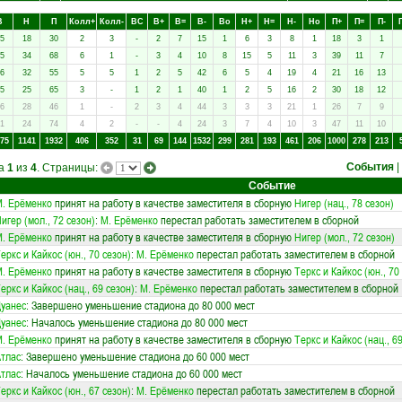
В
Н
П
Колл+
Колл-
ВC
В+
В=
В-
Вo
Н+
Н=
Н-
Нo
П+
П=
П-
5
18
30
2
3
-
2
7
15
1
6
3
8
1
18
3
1
5
34
68
6
1
-
3
4
10
8
15
5
11
3
39
11
7
6
32
55
5
5
1
2
5
42
6
5
4
19
4
21
16
13
5
25
65
3
-
1
2
1
40
1
2
5
16
2
30
18
12
6
28
46
1
-
2
3
4
44
3
3
3
21
1
26
7
9
1
24
74
4
2
-
-
4
24
3
7
4
10
3
47
11
10
75
1141
1932
406
352
31
69
144
1532
299
281
193
461
206
1000
278
213
События
|
ца
1
из
4
. Страницы:
Событие
. Ерёменко
принят на работу в качестве заместителя в сборную
Нигер (нац., 78 сезон)
игер (мол., 72 сезон)
:
М. Ерёменко
перестал работать заместителем в сборной
. Ерёменко
принят на работу в качестве заместителя в сборную
Нигер (мол., 72 сезон)
еркс и Кайкос (юн., 70 сезон)
:
М. Ерёменко
перестал работать заместителем в сборной
. Ерёменко
принят на работу в качестве заместителя в сборную
Теркс и Кайкос (юн., 70
еркс и Кайкос (нац., 69 сезон)
:
М. Ерёменко
перестал работать заместителем в сборной
уанес
: Завершено уменьшение стадиона до 80 000 мест
уанес
: Началось уменьшение стадиона до 80 000 мест
. Ерёменко
принят на работу в качестве заместителя в сборную
Теркс и Кайкос (нац., 6
тлас
: Завершено уменьшение стадиона до 60 000 мест
тлас
: Началось уменьшение стадиона до 60 000 мест
еркс и Кайкос (юн., 67 сезон)
:
М. Ерёменко
перестал работать заместителем в сборной