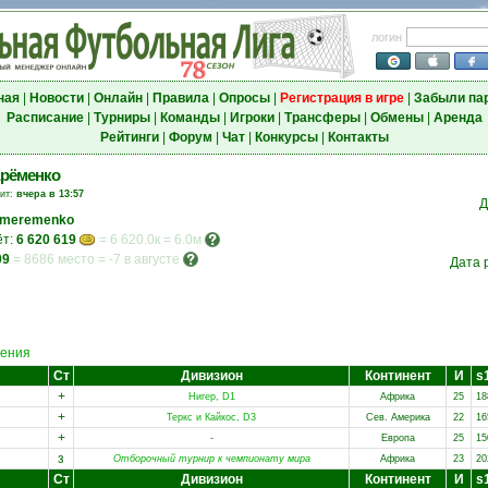
логин
ная
|
Новости
|
Онлайн
|
Правила
|
Опросы
|
Регистрация в игре
|
Забыли па
Расписание
|
Турниры
|
Команды
|
Игроки
|
Трансферы
|
Обмены
|
Аренда
Рейтинги
|
Форум
|
Чат
|
Конкурсы
|
Контакты
рёменко
зит:
вчера в 13:57
Д
imeremenko
ёт:
6 620 619
= 6 620.0к = 6.0м
09
=
8686 место
=
-7 в августе
Дата 
ения
Ст
Дивизион
Континент
И
s
+
Нигер, D1
Африка
25
18
+
Теркс и Кайкос, D3
Сев. Америка
22
16
+
-
Европа
25
15
з
Отборочный турнир к чемпионату мира
Африка
23
20
Ст
Дивизион
Континент
И
s