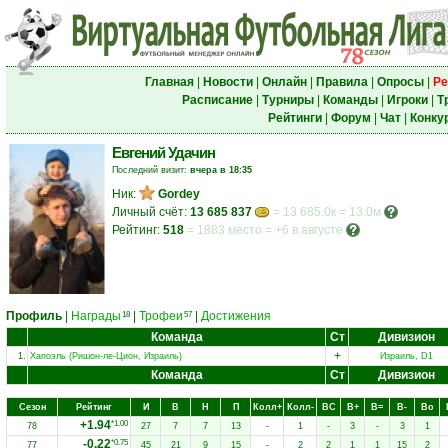
Главная
|
Новости
|
Онлайн
|
Правила
|
Опросы
|
Ре
Расписание
|
Турниры
|
Команды
|
Игроки
|
Т
Рейтинги
|
Форум
|
Чат
|
Конку
Евгений Удачин
Последний визит:
вчера в 18:35
Ник:
Gordey
Личный счёт:
13 685 837
= 13 685.0к = 13.0м
Рейтинг:
518
=
1883 место
=
+6 в августе
Профиль
|
Награды
|
Трофеи
|
Достижения
18
57
Команда
Ст
Дивизион
+
1.
Хапоэль (Ришон-ле-Цион, Израиль)
Израиль, D1
Команда
Ст
Дивизион
Сезон
Рейтинг
И
В
Н
П
Колл+
Колл-
ВC
В+
В=
В-
Вo
+1.94
*1.00
78
27
7
7
13
-
1
-
3
-
3
1
-0.22
*0.75
77
45
21
9
15
-
2
2
1
1
15
2