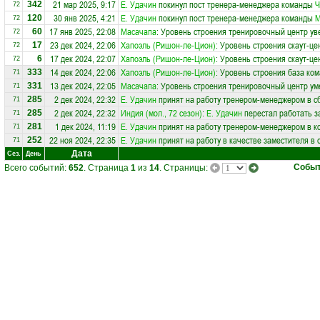
21 мар 2025, 9:17
Е. Удачин
покинул пост тренера-менеджера команды
Ч
342
72
30 янв 2025, 4:21
Е. Удачин
покинул пост тренера-менеджера команды
М
120
72
17 янв 2025, 22:08
Масачапа
: Уровень строения тренировочный центр ув
60
72
23 дек 2024, 22:06
Хапоэль (Ришон-ле-Цион)
: Уровень строения скаут-це
17
72
17 дек 2024, 22:07
Хапоэль (Ришон-ле-Цион)
: Уровень строения скаут-це
6
72
14 дек 2024, 22:06
Хапоэль (Ришон-ле-Цион)
: Уровень строения база ко
333
71
13 дек 2024, 22:05
Масачапа
: Уровень строения тренировочный центр ум
331
71
2 дек 2024, 22:32
Е. Удачин
принят на работу тренером-менеджером в 
285
71
2 дек 2024, 22:32
Индия (мол., 72 сезон)
:
Е. Удачин
перестал работать з
285
71
1 дек 2024, 11:19
Е. Удачин
принят на работу тренером-менеджером в 
281
71
22 ноя 2024, 22:35
Е. Удачин
принят на работу в качестве заместителя в
252
71
Дата
Сез.
День
Собы
Всего событий:
652
. Страница
1
из
14
. Страницы: