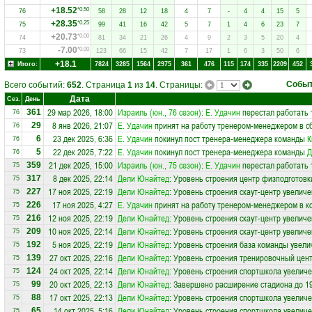
+18.52
*0.50
76
58
28
12
18
4
7
-
4
4
15
5
+28.35
*0.25
75
99
41
16
42
5
7
1
4
6
23
7
+20.73
*0.00
74
81
34
21
26
4
9
2
3
5
20
4
-7.00
*0.00
73
123
66
15
42
7
17
1
6
3
50
6
+18.1
Итого:
7824
3285
1564
2975
361
476
115
174
335
2209
452
Собы
Всего событий:
652
. Страница
1
из
14
. Страницы:
Дата
Сез.
День
29 мар 2026, 18:00
Израиль (юн., 76 сезон)
:
Е. Удачин
перестал работать 
361
76
8 янв 2026, 21:07
Е. Удачин
принят на работу тренером-менеджером в 
29
76
23 дек 2025, 6:36
Е. Удачин
покинул пост тренера-менеджера команды
К
6
76
22 дек 2025, 7:22
Е. Удачин
покинул пост тренера-менеджера команды
Д
5
76
21 дек 2025, 15:00
Израиль (юн., 75 сезон)
:
Е. Удачин
перестал работать 
359
75
8 дек 2025, 22:14
Дели Юнайтед
: Уровень строения центр физподготовк
317
75
17 ноя 2025, 22:19
Дели Юнайтед
: Уровень строения скаут-центр увеличе
227
75
17 ноя 2025, 4:27
Е. Удачин
принят на работу тренером-менеджером в 
226
75
12 ноя 2025, 22:19
Дели Юнайтед
: Уровень строения скаут-центр увеличе
216
75
10 ноя 2025, 22:14
Дели Юнайтед
: Уровень строения скаут-центр увеличе
209
75
5 ноя 2025, 22:19
Дели Юнайтед
: Уровень строения база команды увели
192
75
27 окт 2025, 22:16
Дели Юнайтед
: Уровень строения тренировочный цент
139
75
24 окт 2025, 22:14
Дели Юнайтед
: Уровень строения спортшкола увеличе
124
75
20 окт 2025, 22:13
Дели Юнайтед
: Завершено расширение стадиона до 19
99
75
17 окт 2025, 22:13
Дели Юнайтед
: Уровень строения спортшкола увеличе
88
75
14 окт 2025, 5:16
Дели Юнайтед
: Уровень строения спортшкола увеличе
65
75