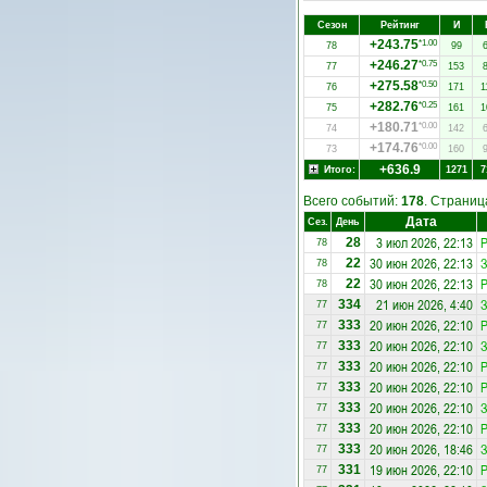
Сезон
Рейтинг
И
+243.75
*1.00
78
99
+246.27
*0.75
77
153
+275.58
*0.50
76
171
1
+282.76
*0.25
75
161
1
+180.71
*0.00
74
142
+174.76
*0.00
73
160
+636.9
Итого:
1271
7
Всего событий:
178
. Страни
Дата
Сез.
День
3 июл 2026, 22:13
Р
28
78
30 июн 2026, 22:13
З
22
78
30 июн 2026, 22:13
22
78
21 июн 2026, 4:40
З
334
77
20 июн 2026, 22:10
Р
333
77
20 июн 2026, 22:10
З
333
77
20 июн 2026, 22:10
333
77
20 июн 2026, 22:10
Р
333
77
20 июн 2026, 22:10
З
333
77
20 июн 2026, 22:10
333
77
20 июн 2026, 18:46
З
333
77
19 июн 2026, 22:10
Р
331
77