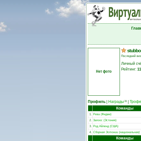
Глав
stubbo
Последний ви
Личный сч
Рейтинг:
1
Нет фото
Профиль
|
Награды
|
Троф
31
Команды
1.
Рева (Фиджи)
2.
Запоос (Эстония)
3.
Род Айленд (США)
4.
Сборная Эстонии (национальная)
Команды