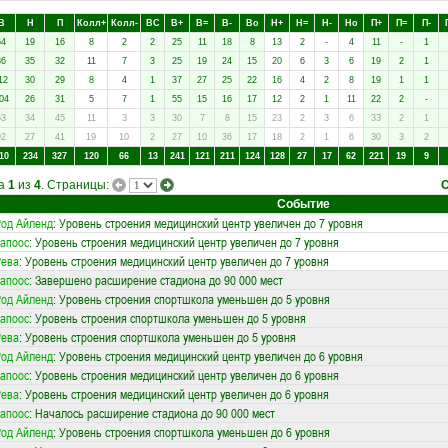
В
Н
П
Колл+
Колл-
ВC
В+
В=
В-
Вo
Н+
Н=
Н-
Нo
П+
П=
П-
64
19
16
8
2
2
25
11
18
8
13
2
-
4
11
-
1
86
35
32
11
7
3
25
19
24
15
20
6
3
6
19
2
1
12
30
29
8
4
1
37
27
25
22
16
4
2
8
19
1
1
04
26
31
5
7
1
55
15
16
17
12
2
1
11
22
2
-
63
34
45
11
3
3
30
7
8
15
23
2
3
6
33
2
1
92
27
41
19
10
2
27
10
36
17
18
2
1
6
30
3
2
10
234
327
120
66
13
241
121
211
124
128
27
17
62
221
19
9
ца
1
из
4
. Страницы:
Событие
од Айленд
: Уровень строения медицинский центр увеличен до 7 уровня
апоос
: Уровень строения медицинский центр увеличен до 7 уровня
Рева
: Уровень строения медицинский центр увеличен до 7 уровня
апоос
: Завершено расширение стадиона до 90 000 мест
од Айленд
: Уровень строения спортшкола уменьшен до 5 уровня
апоос
: Уровень строения спортшкола уменьшен до 5 уровня
Рева
: Уровень строения спортшкола уменьшен до 5 уровня
од Айленд
: Уровень строения медицинский центр увеличен до 6 уровня
апоос
: Уровень строения медицинский центр увеличен до 6 уровня
Рева
: Уровень строения медицинский центр увеличен до 6 уровня
апоос
: Началось расширение стадиона до 90 000 мест
од Айленд
: Уровень строения спортшкола уменьшен до 6 уровня