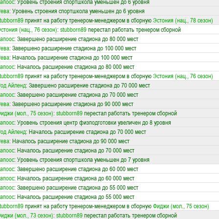
апоос
: Уровень строения спортшкола уменьшен до 6 уровня
Рева
: Уровень строения спортшкола уменьшен до 6 уровня
tubborn89
принят на работу тренером-менеджером в сборную
Эстония (нац., 78 сезон)
стония (нац., 76 сезон)
:
stubborn89
перестал работать тренером сборной
апоос
: Завершено расширение стадиона до 80 000 мест
Рева
: Завершено расширение стадиона до 100 000 мест
Рева
: Началось расширение стадиона до 100 000 мест
апоос
: Началось расширение стадиона до 80 000 мест
tubborn89
принят на работу тренером-менеджером в сборную
Эстония (нац., 76 сезон)
од Айленд
: Завершено расширение стадиона до 70 000 мест
апоос
: Завершено расширение стадиона до 70 000 мест
Рева
: Завершено расширение стадиона до 90 000 мест
иджи (мол., 75 сезон)
:
stubborn89
перестал работать тренером сборной
апоос
: Уровень строения центр физподготовки увеличен до 8 уровня
од Айленд
: Началось расширение стадиона до 70 000 мест
Рева
: Началось расширение стадиона до 90 000 мест
апоос
: Началось расширение стадиона до 70 000 мест
апоос
: Уровень строения спортшкола уменьшен до 7 уровня
апоос
: Завершено расширение стадиона до 60 000 мест
апоос
: Началось расширение стадиона до 60 000 мест
апоос
: Завершено расширение стадиона до 55 000 мест
апоос
: Началось расширение стадиона до 55 000 мест
tubborn89
принят на работу тренером-менеджером в сборную
Фиджи (мол., 75 сезон)
иджи (мол., 73 сезон)
:
stubborn89
перестал работать тренером сборной