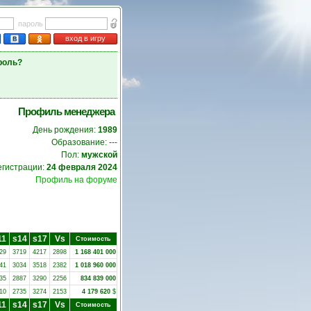
пароль
вход в игру
роль?
Профиль менеджера
День рождения:
1989
Образование: ---
Пол:
мужской
егистрации:
24 февраля 2024
Профиль на форуме
11
s14
s17
Vs
Стоимость
29
3719
4217
2898
1 168 401 000
41
3034
3518
2382
1 018 960 000
35
2887
3290
2256
834 839 000
10
2735
3274
2153
4 179 620
$
11
s14
s17
Vs
Стоимость