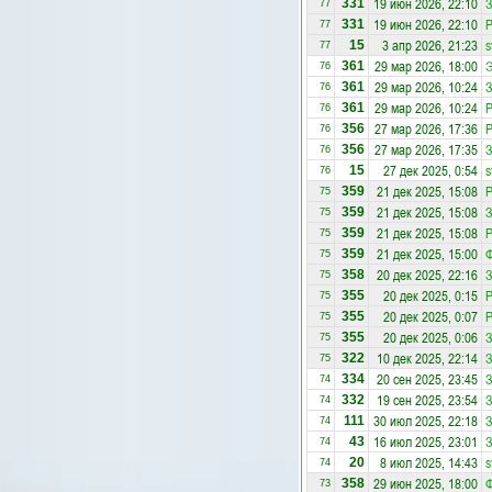
19 июн 2026, 22:10
З
331
77
19 июн 2026, 22:10
331
77
3 апр 2026, 21:23
s
15
77
29 мар 2026, 18:00
Э
361
76
29 мар 2026, 10:24
З
361
76
29 мар 2026, 10:24
361
76
27 мар 2026, 17:36
356
76
27 мар 2026, 17:35
З
356
76
27 дек 2025, 0:54
s
15
76
21 дек 2025, 15:08
Р
359
75
21 дек 2025, 15:08
З
359
75
21 дек 2025, 15:08
359
75
21 дек 2025, 15:00
Ф
359
75
20 дек 2025, 22:16
З
358
75
20 дек 2025, 0:15
Р
355
75
20 дек 2025, 0:07
355
75
20 дек 2025, 0:06
З
355
75
10 дек 2025, 22:14
З
322
75
20 сен 2025, 23:45
З
334
74
19 сен 2025, 23:54
З
332
74
30 июл 2025, 22:18
З
111
74
16 июл 2025, 23:01
З
43
74
8 июл 2025, 14:43
s
20
74
29 июн 2025, 18:00
Ф
358
73