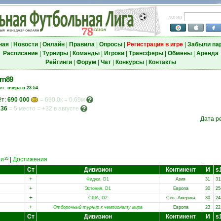
логин
ная
|
Новости
|
Онлайн
|
Правила
|
Опросы
|
Регистрация в игре
|
Забыли па
Расписание
|
Турниры
|
Команды
|
Игроки
|
Трансферы
|
Обмены
|
Аренда
Рейтинги
|
Форум
|
Чат
|
Конкурсы
|
Контакты
rn89
зит:
вчера в 23:54
ёт:
690 000
= 690.0к = 0.69м
136
=
5 место
=
+32 в августе
Дата р
еи
|
Достижения
25
Ст
Дивизион
Континент
И
s
+
Фиджи, D1
Азия
31
31
+
Эстония, D1
Европа
30
25
+
США, D2
Сев. Америка
30
24
+
Отборочный турнир к чемпионату мира
Европа
23
22
Ст
Дивизион
Континент
И
s