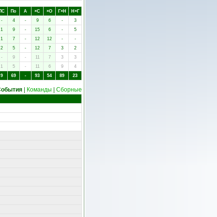
ПC
Пo
А
×C
×O
Г×Н
Н×Г
-
4
-
9
6
-
3
1
9
-
15
6
-
5
1
7
-
12
12
-
-
2
5
-
12
7
3
2
-
9
-
11
7
3
3
1
5
-
11
6
9
4
9
69
-
93
54
89
23
События
|
Команды
|
Сборные