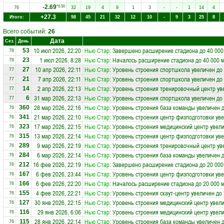
-2.69
*0.50
76
32
19
4
9
1
3
-
-
1
14
4
+27.3
Итого:
98
45
21
32
12
10
-
9
3
25
8
Всего событий:
26
Дата
Сез.
День
10 июл 2026, 22:20
Нью Стар
: Завершено расширение стадиона до 40 000
53
78
1 июл 2026, 8:28
Нью Стар
: Началось расширение стадиона до 40 000 
23
78
10 апр 2026, 22:11
Нью Стар
: Уровень строения спортшкола увеличен до
27
77
7 апр 2026, 22:11
Нью Стар
: Уровень строения спортшкола увеличен до
21
77
2 апр 2026, 22:13
Нью Стар
: Уровень строения тренировочный центр ув
14
77
31 мар 2026, 22:13
Нью Стар
: Уровень строения спортшкола увеличен до
6
77
28 мар 2026, 22:16
Нью Стар
: Уровень строения база команды увеличен д
360
76
21 мар 2026, 22:10
Нью Стар
: Уровень строения центр физподготовки уве
341
76
17 мар 2026, 22:15
Нью Стар
: Уровень строения медицинский центр увели
323
76
13 мар 2026, 22:14
Нью Стар
: Уровень строения центр физподготовки уве
315
76
9 мар 2026, 22:19
Нью Стар
: Уровень строения тренировочный центр ув
289
76
6 мар 2026, 22:14
Нью Стар
: Уровень строения база команды увеличен д
284
76
16 фев 2026, 22:19
Нью Стар
: Завершено расширение стадиона до 20 000
212
76
6 фев 2026, 23:44
Нью Стар
: Уровень строения центр физподготовки уве
167
76
6 фев 2026, 22:20
Нью Стар
: Началось расширение стадиона до 20 000 
166
76
4 фев 2026, 22:21
Нью Стар
: Уровень строения скаут-центр увеличен до
155
76
30 янв 2026, 22:15
Нью Стар
: Уровень строения медицинский центр увели
127
76
29 янв 2026, 6:06
Нью Стар
: Уровень строения медицинский центр увели
116
76
28 янв 2026, 22:14
Нью Стар
: Уровень строения база команды увеличен д
115
76