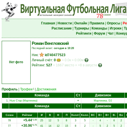
Главная
|
Новости
|
Онлайн
|
Правила
|
Опросы
|
Ре
Расписание
|
Турниры
|
Команды
|
Игроки
|
Т
Рейтинги
|
Форум
|
Чат
|
Конку
Роман Венгловский
Последний визит:
сегодня в 10:20
Ник:
id740477523
Личный счёт:
0
= 0.0к = 0.00м
Нет фото
Рейтинг:
527
=
1667 место
=
+8 в августе
Профиль
|
Трофеи
|
Достижения
1
Команда
Ст
Дивизион
+
1.
Нью Стар (Мартиника)
Мартиника, D2
Команда
Ст
Дивизион
Сезон
Рейтинг
И
В
Н
П
Колл+
Колл-
ВC
В+
В=
В-
Вo
+5.44
*1.00
78
25
12
5
8
3
5
-
4
-
6
2
+30.96
*0.75
77
41
14
12
15
8
2
-
5
2
5
2