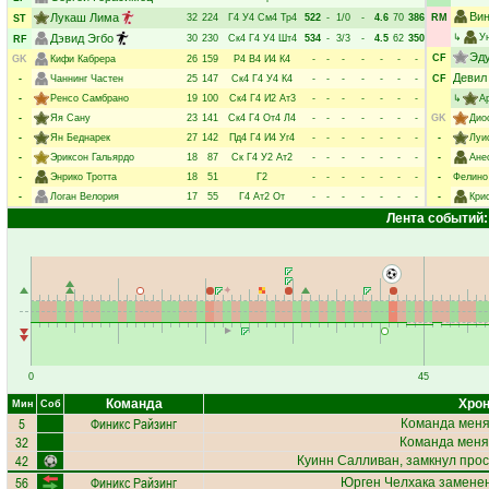
Ви
Лукаш Лима
32
224
Г4
У4
См4
Тр4
522
-
1/0
-
4.6
70
386
RM
ST
Дэвид Эгбо
↳
У
30
230
Ск4
Г4
У4
Шт4
534
-
3/3
-
4.5
62
350
RF
Эд
CF
GK
Кифи Кабрера
26
159
Р4
В4
И4
К4
-
-
-
-
-
-
-
Девил
-
Чаннинг Частен
25
147
Ск4
Г4
У4
К4
-
-
-
-
-
-
-
CF
-
Ренсо Самбрано
19
100
Ск4
Г4
И2
Ат3
-
-
-
-
-
-
-
↳
А
-
Яя Сану
23
141
Ск4
Г4
От4
Л4
-
-
-
-
-
-
-
GK
Дио
-
Ян Беднарек
27
142
Пд4
Г4
И4
Уг4
-
-
-
-
-
-
-
-
Луи
-
Эриксон Гальярдо
18
87
Ск
Г4
У2
Ат2
-
-
-
-
-
-
-
-
Ане
-
Энрико Тротта
18
51
Г2
-
-
-
-
-
-
-
-
Фелино
-
Логан Велория
17
55
Г4
Ат2
От
-
-
-
-
-
-
-
-
Кри
Лента событий:
0
45
Команда
Хрон
Мин
Соб
5
Финикс Райзинг
Команда меняе
32
Команда меня
42
Куинн Салливан
, замкнул прос
56
Финикс Райзинг
Юрген Челхака
заменен