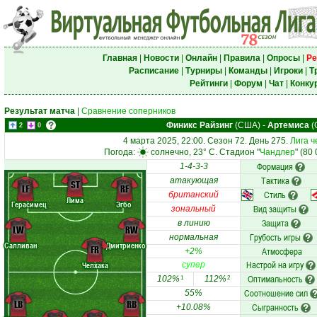
Главная
|
Новости
|
Онлайн
|
Правила
|
Опросы
|
Ре
Расписание
|
Турниры
|
Команды
|
Игроки
|
Т
Рейтинги
|
Форум
|
Чат
|
Конку
Результат матча
|
Сравнение соперников
Финикс Райзинг
(США)
-
Артемиса
(
2
0
4 марта 2025, 22:00. Сезон 72. День 275.
Лига ч
Погода:
солнечно, 23° C. Стадион "
Чандлер
" (80
Формация
1-4-3-3
Тактика
атакующая
ST
LF
RF
Стиль
британский
Лима
Герасимец
Эгбо
Вид защиты
зональный
Защита
в линию
LW
RW
Грубость игры
нормальная
Салливан
Дмитриенко
FR
Атмосфера
+2%
Настрой на игру
Челхака
супер
Оптимальность
102%
112%
1
2
Соотношение сил
55%
LB
RB
Сыгранность
+10.08%