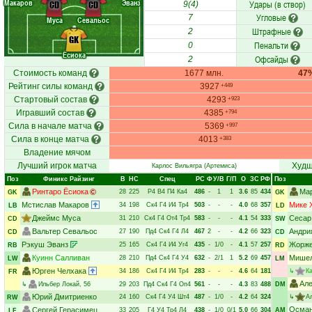
Макаров
Эванз
Удары (в створ)
CD
CD
9(4)
Угловые
7
Муса
Севальос
Штрафные
2
GK
Пенальти
0
Ёсиока
Офсайды
2
Стоимость команд
1677 млн.
47
Рейтинг силы команд
3927
+449
Стартовый состав
4293
+923
Игравший состав
4385
+794
Сила в начале матча
5369
+997
Сила в конце матча
4013
+383
Владение мячом
Лучший игрок матча
Худш
Карлос Вильягра
(Артемиса)
Поз
Финикс Райзинг
В
НC
Спец
РC
Ф
У/В
Г/П
О
ЗС
РФ
Поз
Ринтаро Ёсиока
Ма
28
225
Р4
В4
П4
Ка4
486
-
1
1
3.6
85
434
GK
GK
Мстислав Макаров
Мике 
34
198
Ск4
Г4
И4
Тр4
503
-
-
-
4.0
68
357
LB
LD
Джеймс Муса
Сесар
31
210
Ск4
Г4
От4
Тр4
583
-
-
-
4.1
54
333
CD
SW
Вальтер Севальос
Андри
27
190
Пд4
Ск4
Г4
Л4
467
2
-
-
4.2
66
323
CD
CD
Рэкуш Эванз
Жорже
25
165
Ск4
Г4
И4
Уг4
435
-
1/0
-
4.1
57
257
RB
RD
Куинн Салливан
Мишел
28
210
Пд4
Ск4
Г4
У4
632
-
2/1
1
5.2
69
457
LW
LM
Юрген Челхака
34
186
Ск4
Г4
И4
Тр4
283
-
-
-
4.6
64
181
↳
К
FR
Але
↳
Ильбер Локай
, 56
29
203
Пд4
Ск4
Г4
Оп4
561
-
-
-
4.3
83
488
DM
Юрий Дмитриенко
24
160
Ск4
Г4
У4
Шт4
487
-
1/0
-
4.2
64
324
↳
А
RW
Осман
Сергей Герасимец
33
205
Г4
У4
Тр4
Л4
438
-
1/0
0/1
5.0
66
304
AM
LF