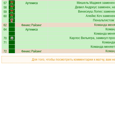
57
Артемиса
Мишель Маджея
заменен,
58
Девил Андреус
заменен, н
59
Винисиуш Лопес
заменен
60
Алейкс Коч
заменен
Пенальтистом 
62
Финикс Райзинг
Команда меняе
64
Артемиса
Коман
Команда меня
70
Карлос Вильягра
, замкнул про
71
Команда
Команда меняет
72
Финикс Райзинг
Коман
Для того, чтобы посмотреть комментарии к матчу, вам 