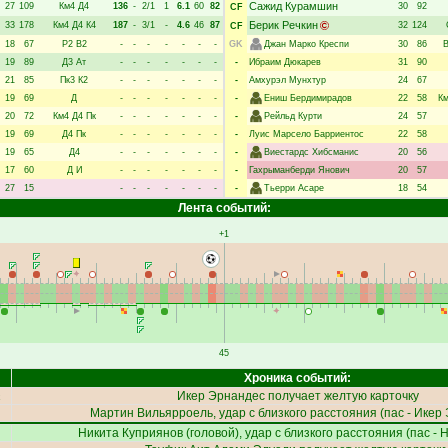
Сажид Курамшин
27
109
Км4
Д4
136
-
2/1
1
6.1
60
82
30
92
CF
Берик Речкин
33
178
Км4
Д4
К4
187
-
3/1
-
4.6
46
87
32
124
CF
18
67
Р2
В2
-
-
-
-
-
-
-
GK
Джан Марко Креспи
30
86
19
89
Д3
Ат
-
-
-
-
-
-
-
-
Ибраим Дюкарев
31
90
21
85
Пк3
К2
-
-
-
-
-
-
-
-
Амхурэл Мунхтур
24
67
19
69
Д
-
-
-
-
-
-
-
-
Ениш Бердимирадов
22
58
К
20
72
Км4
Д4
Пк
-
-
-
-
-
-
-
-
Рейльд Курти
24
57
19
69
Д4
Пк
-
-
-
-
-
-
-
-
Луис Марсело Барриентос
22
58
19
65
Д4
-
-
-
-
-
-
-
-
Виестардс Хибсманис
20
56
17
60
Д
И
-
-
-
-
-
-
-
-
Гахрыманберди Янович
20
57
27
15
-
-
-
-
-
-
-
-
Тьерри Асаре
18
54
Лента событий:
+1
45
Хроника событий:
Икер Эрнандес
получает желтую карточку
Мартин Вильярроель
, удар с близкого расстояния (пас -
Икер 
Никита Куприянов
(головой), удар с близкого расстояния (пас -
Н