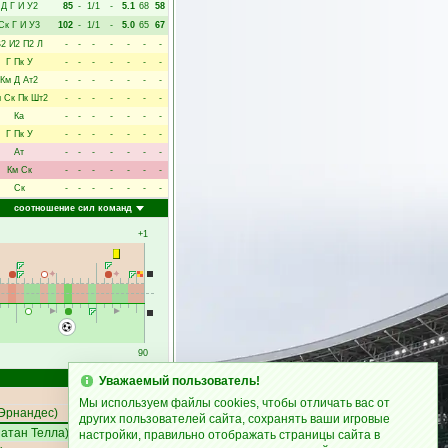
Д
Г
И
У2
85
-
1/1
-
5.1
68
58
Ск
Г
И
У3
102
-
1/1
-
5.0
65
67
В2
И2
П2
Л
-
-
-
-
-
-
-
Г
Пк
У
-
-
-
-
-
-
-
Км
Д
Ат2
-
-
-
-
-
-
-
м
Ск
Пк
Шт2
-
-
-
-
-
-
-
Ка
-
-
-
-
-
-
-
Г
Пк
У
-
-
-
-
-
-
-
Ат
-
-
-
-
-
-
-
Км
Ск
-
-
-
-
-
-
-
Ск
-
-
-
-
-
-
-
соотношение сил команд
+1
90
Счёт
Уважаемый пользователь!
Мы используем файлы cookies, чтобы отличать вас от
Эрнандес
)
1:0
других пользователей сайта, сохранять ваши игровые
атан Телла
)
1:1
настройки, правильно отображать страницы сайта в