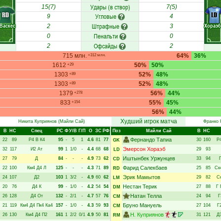
Удары (в створ)
15(7)
7(5)
RD
LD
Угловые
9
4
Васкес
Штрафные
Хораэб
2
3
Пенальти
0
0
Офсайды
2
2
715 млн.
64%
36%
+312 млн.
1612
50%
50%
+29
1303
52%
48%
+89
1303
52%
48%
+89
1379
56%
44%
+278
833
55%
45%
+154
56%
44%
Худший игрок матча
Никита Куприянов
(Майли Сай)
Франко 
В
НC
Спец
РC
Ф
У/В
Г/П
О
ЗС
РФ
Поз
Майли Сай
В
НC
Фернандо Тапиа
22
89
Р4
В
К4
95
-
5
1
4.6
81
77
30
160
Р
GK
Эмерсон Хораэб
32
117
И2
Ат
99
1
1/0
-
4.4
68
68
29
93
LD
Иштынбек Уржунцев
27
79
Д
84
-
-
-
4.9
73
62
33
94
CD
Фарид Салекбаев
22
100
Км4
Д4
Л
125
-
-
-
4.3
71
89
25
85
Ск
RD
Эрик Мамытов
24
107
Д2
103
1
3/2
-
4.9
60
62
29
82
С
LM
Нестан Терик
20
76
Д4
К
99
-
1/0
-
4.2
54
54
27
88
Г
DM
Натан Телла
26
128
Д4
От
132
-
2/1
-
4.7
57
76
24
94
Г
CM
Бруно Мануель
21
119
Км4
Д4
Пк4
Ка4
157
-
1/0
-
4.3
59
93
27
104
Г
CM
Н. Куприянов
26
130
Км4
Д4
П2
161
1
2/2
0/1
4.9
50
81
31
121
Д
RM