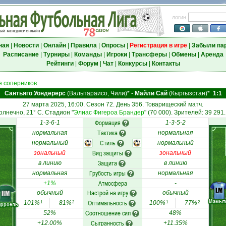
логин
ная
|
Новости
|
Онлайн
|
Правила
|
Опросы
|
Регистрация в игре
|
Забыли па
Расписание
|
Турниры
|
Команды
|
Игроки
|
Трансферы
|
Обмены
|
Аренда
Рейтинги
|
Форум
|
Чат
|
Конкурсы
|
Контакты
 соперников
Сантьяго Уондерерс
(Вальпараисо, Чили)*
-
Майли Сай
(Кыргызстан)*
1:1
27 марта 2025, 16:00. Сезон 72. День 356. Товарищеский матч.
олнечно, 21° C. Стадион "
Элиас Фигероа Брандер
" (70 000). Зрителей: 39 291
Формация
1-3-6-1
1-3-5-2
Тактика
нормальная
нормальная
Стиль
нормальный
нормальный
Вид защиты
зональный
зональный
Защита
в линию
в линию
Грубость игры
нормальная
нормальная
Атмосфера
+1%
-
LM
Настрой на игру
RM
обычный
обычный
Мамыт
Оптимальность
101%
81%
100%
77%
1
2
1
2
ярроель
Соотношение сил
52%
48%
Сыгранность
+12.00%
+11.35%