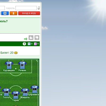
пароль
вход в игру
роль?
+0
0
0
. Билет: 20
CF
CF
Курамшин
Речкин
RM
CM
CM
ов
Куприянов
DM
Телла
Мануель
Терик