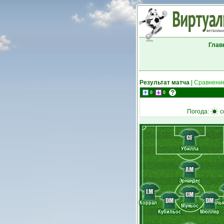
Глав
Результат матча
|
Сравнение
0
0
Погода:
с
CF
Убилла
AM
Эрнандес
LM
CM
DM
DM
Коррал
Виль
Муньос
Кубильос
Мюллер