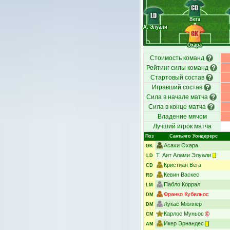
CD
LD
Вега
А. Элуали
GK
Охара
Стоимость команд
Рейтинг силы команд
Стартовый состав
Игравший состав
Сила в начале матча
Сила в конце матча
Владение мячом
Лучший игрок матча
Поз
Сантьяго Уондерерс
Асахи Охара
GK
Т. Аит Алами Элуали
LD
Кристиан Вега
CD
Кевин Васкес
RD
Пабло Коррал
LM
Франко Кубильос
DM
Лукас Мюллер
DM
Карлос Муньос
CM
Икер Эрнандес
AM