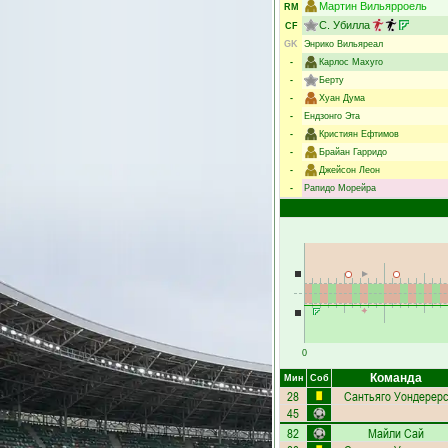
Мартин Вильярроель
RM
С. Убилла
CF
GK
Энрико Вильяреал
-
Карлос Махуго
-
Берту
-
Хуан Дума
-
Ендзонго Эта
-
Кристиян Ефтимов
-
Брайан Гарридо
-
Джейсон Леон
-
Рапидо Морейра
0
Команда
Мин
Соб
28
Сантьяго Уондерерс
45
82
Майли Сай