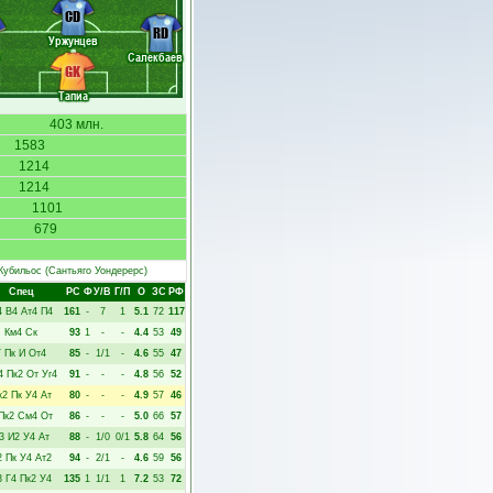
CD
RD
Уржунцев
Салекбаев
GK
Тапиа
403 млн.
1583
1214
1214
1101
679
Кубильос
(Сантьяго Уондерерс)
Спец
РC
Ф
У/В
Г/П
О
ЗС
РФ
4
В4
Ат4
П4
161
-
7
1
5.1
72
117
Км4
Ск
93
1
-
-
4.4
53
49
Г
Пк
И
От4
85
-
1/1
-
4.6
55
47
4
Пк2
От
Уг4
91
-
-
-
4.8
56
52
к2
Пк
У4
Ат
80
-
-
-
4.9
57
46
Пк2
См4
От
86
-
-
-
5.0
66
57
3
И2
У4
Ат
88
-
1/0
0/1
5.8
64
56
2
Пк
У4
Ат2
94
-
2/1
-
4.6
59
56
3
Г4
Пк2
У4
135
1
1/1
1
7.2
53
72