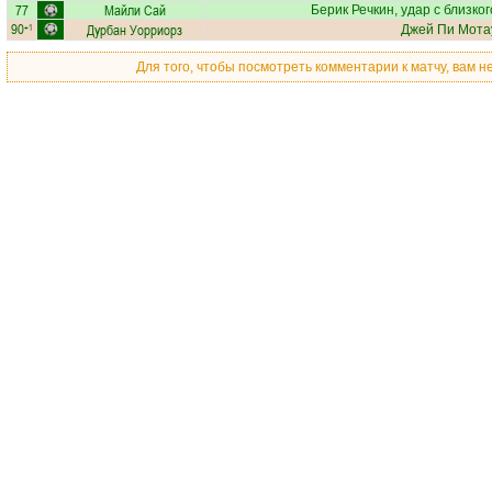
77
Майли Сай
Берик Речкин
, удар с близко
90
Дурбан Уорриорз
+1
Джей Пи Мота
Для того, чтобы посмотреть комментарии к матчу, вам 