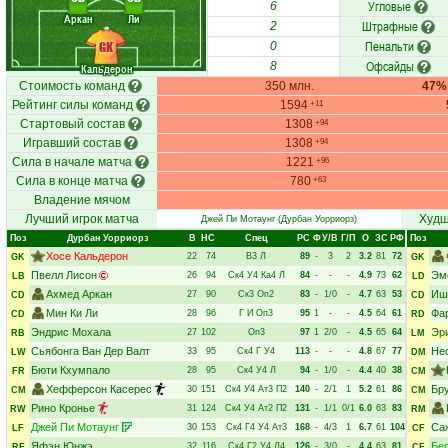
Угловые
6
Аркан
Ли
Штрафные
2
Пенальти
GK
0
Офсайды
8
Кальдерон
Стоимость команд
350 млн.
47%
Рейтинг силы команд
1594
+11
Стартовый состав
1308
+94
Игравший состав
1308
+94
Сила в начале матча
1221
+96
Сила в конце матча
780
+63
Владение мячом
Лучший игрок матча
Худш
Джей Пи Мотаунг
(Дурбан Уорриорз)
Поз
Дурбан Уорриорз
В
НC
Спец
РC
Ф
У/В
Г/П
О
ЗС
РФ
Поз
Хосе Кальдерон
22
74
В3
Л
89
-
3
2
3.2
81
72
GK
GK
Пвелл Лисон
Эм
26
94
Ск4
У4
Ка4
Л
84
-
-
-
4.9
73
62
LB
LD
Ахмед Аркан
Иш
27
90
Ск3
Оп2
83
-
1/0
-
4.7
63
53
CD
CD
Мин Ки Ли
Фа
28
96
Г
И
Оп3
95
1
-
-
4.5
64
61
CD
RD
Эндрис Мохала
Эр
27
102
Оп3
97
1
2/0
-
4.5
65
64
RB
LM
Сьябонга Ван Дер Валт
Не
33
95
Ск4
Г
У4
113
-
-
-
4.8
67
77
LW
DM
Бюти Кхумпало
28
95
Ск4
У4
Л
94
-
1/0
-
4.4
40
38
FR
CM
Хефферсон Касерес
Бр
30
151
Ск4
У4
Ат3
П2
140
-
2/1
1
5.2
61
86
CM
CM
Рино Кронье
31
124
Ск4
У4
Ат2
П2
131
-
1/1
0/1
6.0
63
83
RW
RM
Джей Пи Мотаунг
Са
30
153
Ск4
Г4
У4
Ат3
168
-
4/3
1
6.7
61
104
LF
CF
Яфэн Юнжэ
Бе
32
116
Ск4
Г2
У4
Л4
126
-
3/0
-
4.4
63
81
RF
CF