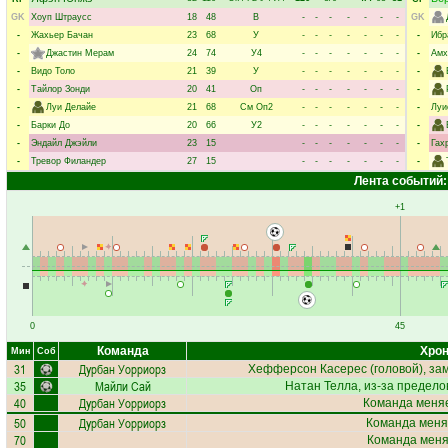
GK
Хоуп Штраусс
18
48
В
-
-
-
-
-
-
-
GK
-
Жахьер Бачан
23
68
У
-
-
-
-
-
-
-
-
Ибр
-
Джастин Мерам
24
74
У4
-
-
-
-
-
-
-
-
Амх
-
Видо Толо
21
39
У
-
-
-
-
-
-
-
-
-
Тайлор Зонди
20
41
Оп
-
-
-
-
-
-
-
-
-
Луи Делайе
21
68
См
Оп2
-
-
-
-
-
-
-
-
Луи
-
Барки До
20
66
У2
-
-
-
-
-
-
-
-
-
Эндайл Джэйли
23
15
-
-
-
-
-
-
-
-
Гах
-
Тревор Филандер
27
15
-
-
-
-
-
-
-
-
Лента событий:
+1
0
45
Команда
Хрон
Мин
Соб
31
Дурбан Уорриорз
Хефферсон Касерес
(головой), за
35
Майли Сай
Натан Телла
, из-за предел
40
Дурбан Уорриорз
Команда меняе
50
Дурбан Уорриорз
Команда меня
70
Команда меняе