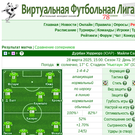
Главная
|
Новости
|
Онлайн
|
Правила
|
Опросы
|
Ре
Расписание
|
Турниры
|
Команды
|
Игроки
|
Т
Рейтинги
|
Форум
|
Чат
|
Конку
Результат матча
|
Сравнение соперников
Дурбан Уорриорз
(ЮАР)
-
Майли Са
0
0
28 марта 2025, 15:00. Сезон 72. День 3
Погода:
солнечно, 17° C. Стадион "
Ньютаун Эй
" (
Формация
1-4-4-2
Тактика
LF
RF
атакующая
Стиль
нормальный
Мотаунг
Юнжэ
Вид защиты
по игроку
LW
RW
Защита
в линию
FR
В. Д. Валт
Кронье
Грубость игры
нормальная
Кхумпало
Настрой на игру
обычный
CM
Оптимальность
100%
82%
1
2
Касерес
Соотношение сил
52%
Сыгранность
+1.70%
LB
RB
Удары (в створ)
14(5)
Лисон
Мохала
CD
CD