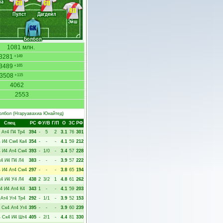
ма
CD
CD
RD
Пулст
Дагдейл
Эйш
GK
Болбол
1081 млн.
3281
+149
3489
+165
3508
+115
4062
2553
олбол
(Нгаруавахиа Юнайтед)
Спец
РC
Ф
У/В
Г/П
О
ЗС
РФ
Ат4
П4
Тр4
394
-
5
2
3.1
76
301
4
И4
См4
Ка4
354
-
-
-
4.1
59
212
4
И4
Ат4
См4
393
-
1/0
-
3.4
57
228
к4
И4
П4
Л4
383
-
-
-
3.9
57
222
4
И4
Ат4
См4
297
-
-
-
3.8
65
194
к4
И4
У4
Л4
438
2
3/2
1
4.8
61
262
4
И4
Ат4
К4
343
1
-
-
4.1
59
203
Ат4
Уг4
Тр4
292
-
1/1
-
3.9
52
153
Ск4
Ат4
Уг4
395
-
-
-
3.9
60
239
4
Ск4
И4
Шт4
405
-
2/1
-
4.4
81
330