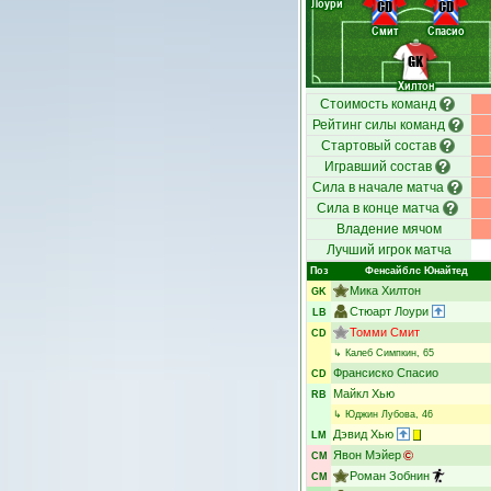
Лоури
CD
CD
Смит
Спасио
GK
Хилтон
Стоимость команд
Рейтинг силы команд
Стартовый состав
Игравший состав
Сила в начале матча
Сила в конце матча
Владение мячом
Лучший игрок матча
Поз
Фенсайблс Юнайтед
Мика Хилтон
GK
Стюарт Лоури
LB
Томми Смит
CD
↳
Калеб Симпкин
, 65
Франсиско Спасио
CD
Майкл Хью
RB
↳
Юджин Лубова
, 46
Дэвид Хью
LM
Явон Мэйер
CM
Роман Зобнин
CM