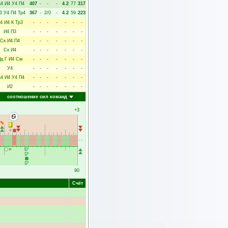
к4
И4
У4
П4
407
-
-
-
4.2
77
317
3
У4
П4
Тр4
367
-
2/0
-
4.2
59
223
4
И4
К
Тр3
-
-
-
-
-
-
-
И4
П3
-
-
-
-
-
-
-
Ск
И4
П4
-
-
-
-
-
-
-
Ск
И4
-
-
-
-
-
-
-
д
Г
И4
См
-
-
-
-
-
-
-
У4
-
-
-
-
-
-
-
к4
И4
У4
П4
-
-
-
-
-
-
-
И2
-
-
-
-
-
-
-
соотношение сил команд
+3
90
Счёт