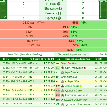
Хью
Маруя
Угловые
5
7
Штрафные
3
4
Пенальти
0
0
Офсайды
4
0
1337 млн.
55%
45%
+256 млн.
3132
49%
51%
3324
49%
51%
3393
49%
51%
4526
53%
47%
+464
3224
56%
44%
+671
52%
48%
Худший игрок матча
Алекс Уорд
(Фенсайблс Юнайтед)
Эдет Б
В
НC
Спец
РC
Ф
У/В
Г/П
О
ЗС
РФ
Поз
Нгаруавахиа Юнайтед
В
НC
Эдет Болбол
28
180
Р4
В4
Ат4
П4
433
-
4
1
4.7
78
347
28
177
В4
GK
Юити Маруяма
29
182
Ск4
Г4
Ат4
От4
487
-
2/0
-
4.7
59
296
32
157
Ск
LB
Керт Пулст
26
155
Ск4
Г4
Ат4
От4
303
-
-
-
4.3
71
219
31
181
Ск
CD
Сем Дагдейл
28
144
Г4
И4
Ат4
От4
329
-
-
-
4.9
87
288
26
147
С
CD
32
184
Ск4
Г4
Ат4
От4
472
2
-
-
4.7
61
294
Хэйден Эйш
34
127
Ск
RD
24
74
Г
158
-
-
-
4.5
75
119
Магно Коста
31
191
С
LW
26
148
Г4
Ат4
От4
К4
283
-
-
-
5.0
74
214
Идрисса Сако
32
162
Ск
CM
22
124
Ск4
Г4
У4
Ат4
250
1
2/2
-
4.4
57
147
Кристиан Саказа
28
173
И4
CM
32
205
Г4
Ат4
Тр4
Ка4
391
1
1/1
-
4.6
60
243
Э. Квадво Офори-Аду
31
182
Пд4
RM
30
193
Ск4
Г4
Ат4
См4
512
-
-
0/1
5.4
63
329
Ндэзиона Четсалира
34
152
Пд
CF