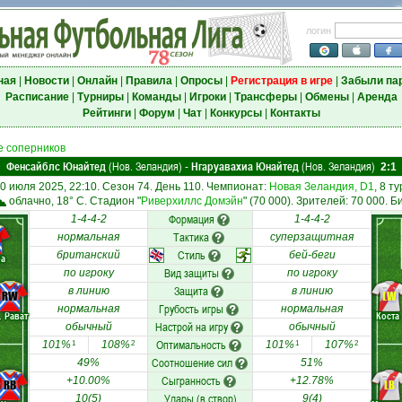
логин
ная
|
Новости
|
Онлайн
|
Правила
|
Опросы
|
Регистрация в игре
|
Забыли па
Расписание
|
Турниры
|
Команды
|
Игроки
|
Трансферы
|
Обмены
|
Аренда
Рейтинги
|
Форум
|
Чат
|
Конкурсы
|
Контакты
 соперников
Фенсайблс Юнайтед
(Нов. Зеландия)
Нгаруавахиа Юнайтед
(Нов. Зеландия)
-
2:1
0 июля 2025, 22:10. Сезон 74. День 110. Чемпионат:
Новая Зеландия, D1
, 8 ту
облачно, 18° C. Стадион "
Риверхиллс Домэйн
" (70 000). Зрителей: 70 000. Б
Формация
1-4-4-2
1-4-4-2
Тактика
нормальная
суперзащитная
Стиль
британский
бей-беги
ра
Вид защиты
по игроку
по игроку
Защита
в линию
в линию
RW
LW
Грубость игры
нормальная
нормальная
. Рават
Коста
Настрой на игру
обычный
обычный
Оптимальность
101%
108%
101%
107%
1
2
1
2
Соотношение сил
49%
51%
Сыгранность
+10.00%
+12.78%
RB
LB
Удары (в створ)
10(5)
9(4)