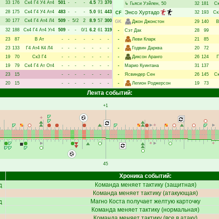
33
176
Ск4
Г4
У4
Ат4
501
-
-
-
4.5
73
370
↳
Гьяси Уэйлен
, 50
32
181
С
28
175
Ск4
Г4
У4
Ат4
483
-
-
-
5.0
91
443
Энсо Хуртадо
32
193
Ск
CF
30
177
Ск4
Г4
Ат4
Л4
509
-
5/2
2
8.9
57
300
GK
Джон Джонстон
29
140
В
32
188
Ск4
Г4
Ат4
Уг4
509
-
-
0/1
6.2
61
319
-
Сэт Дак
28
99
23
87
В
Ат
-
-
-
-
-
-
-
-
Леви Кларк
21
85
23
133
Г4
Ат4
К4
Л4
-
-
-
-
-
-
-
-
Годвин Дарква
20
72
19
70
Ск3
Г4
-
-
-
-
-
-
-
-
Диксон Аранго
26
124
П
19
79
Ск4
Г4
Ат
От4
-
-
-
-
-
-
-
-
Марио Куинтана
31
137
23
15
-
-
-
-
-
-
-
-
Ясвиндер Сен
26
145
С
20
15
-
-
-
-
-
-
-
-
Легион Роджерсон
19
73
Лента событий:
+1
45
Хроника событий:
д
Команда меняет тактику (защитная)
Команда меняет тактику (атакующая)
д
Магно Коста
получает желтую карточку
Команда меняет тактику (нормальная)
Команда меняет тактику (все в атаку)