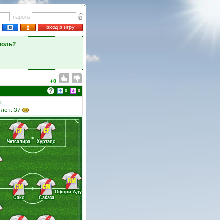
пароль
вход в игру
роль?
+0
0
0
р.
илет: 37
CF
CF
Четсалира
Хуртадо
RM
CM
CM
Офори-Аду
Сако
Саказа