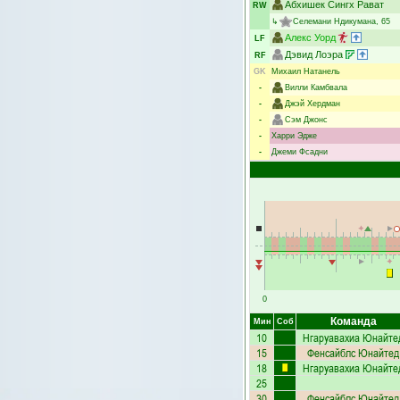
Абхишек Сингх Рават
RW
↳
Селемани Ндикумана
, 65
Алекс Уорд
LF
Дэвид Лоэра
RF
GK
Михаил Натанель
-
Вилли Камбвала
-
Джэй Хердман
-
Сэм Джонс
-
Харри Эдже
-
Джеми Фсадни
0
Команда
Мин
Соб
10
Нгаруавахиа Юнайте
15
Фенсайблс Юнайтед
18
Нгаруавахиа Юнайте
25
30
Фенсайблс Юнайтед