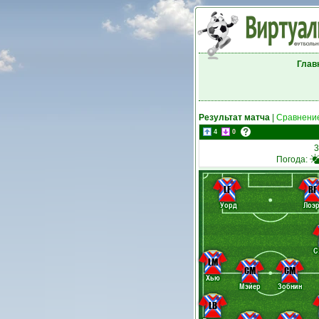
Глав
Результат матча
|
Сравнение
4
0
3
Погода:
LF
RF
Уорд
Лоэ
С
LM
CM
CM
Хью
Мэйер
Зобнин
LB