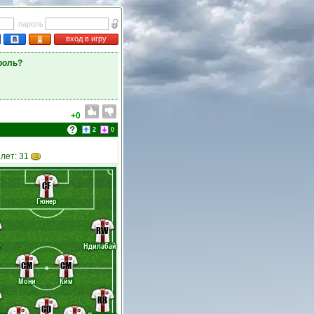
пароль
вход в игру
роль?
+0
2
0
илет: 31
CF
Гюнер
RW
т
Ндилабай
CM
CM
Мони
Ким
RB
CD