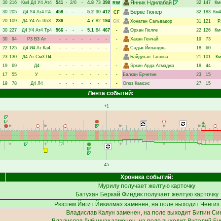
Янник Ндилабай
30
216
Км4
Д4
У4
Ат4
541
-
2/0
-
4.8
73
398
32
147
Км
RW
Берке Гюнер
30
205
Д4
У4
Ат4
П4
458
-
-
-
5.2
90
412
32
183
Км4
CF
20
109
Д4
У4
Ат
Шт3
236
-
-
-
4.7
82
194
GK
Хонатан Сальвадор
31
121
Р
30
227
Д4
У4
Ат4
Тр4
566
-
-
-
5.1
84
467
-
Орхан Гюлле
22
126
Км
30
94
Р3
В3
Ат
-
-
-
-
-
-
-
-
Хакан Генчай
19
73
22
125
Д4
И4
Ат
Ка4
-
-
-
-
-
-
-
-
Садык Йиланджы
18
60
23
130
Д4
Ат
См3
П4
-
-
-
-
-
-
-
-
Байдухан Ташова
21
101
Км
19
69
Д4
-
-
-
-
-
-
-
-
Эркин Арда Атмаджа
18
44
17
55
У
-
-
-
-
-
-
-
-
Балкан Ерчетин
23
15
19
78
Д4
Л4
-
-
-
-
-
-
-
-
Огюз Камсис
27
15
Лента событий:
+1
45
Хроника событий:
Мурилу
получает желтую карточку
Батухан Беркай Финдик
получает желтую карточку
Рюстем Йигит Йикилмаз
заменен, на поле выходит
Ченгиз
Владислав Калун
заменен, на поле выходит
Бипин Си