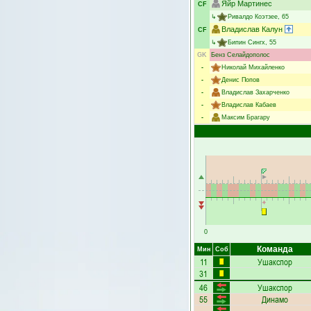
Яйр Мартинес
CF
↳
Ривалдо Коэтзее
, 65
Владислав Калун
CF
↳
Бипин Сингх
, 55
GK
Бенз Селайдополос
-
Николай Михайленко
-
Денис Попов
-
Владислав Захарченко
-
Владислав Кабаев
-
Максим Брагару
0
Команда
Мин
Соб
11
Ушакспор
31
46
Ушакспор
55
Динамо