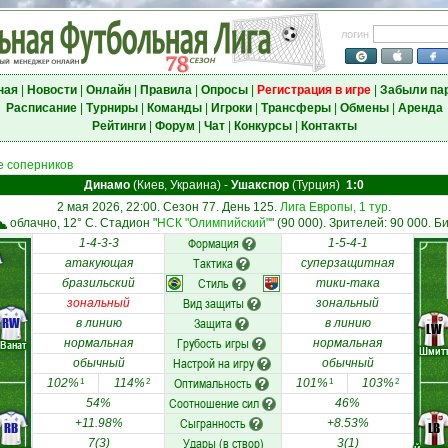
логин
ная
|
Новости
|
Онлайн
|
Правила
|
Опросы
|
Регистрация в игре
|
Забыли па
Расписание
|
Турниры
|
Команды
|
Игроки
|
Трансферы
|
Обмены
|
Аренда
Рейтинги
|
Форум
|
Чат
|
Конкурсы
|
Контакты
 соперников
Динамо
(Киев, Украина)
-
Ушакспор
(Турция)
1:0
2 мая 2026, 22:00. Сезон 77. День 125.
Лига Европы, 1 тур
.
облачно, 12° C. Стадион "
НСК "Олимпийский"
" (90 000). Зрителей: 90 000. Б
Формация
1-4-3-3
1-5-4-1
Тактика
атакующая
суперзащитная
Стиль
бразильский
тики-така
Вид защиты
зональный
зональный
RW
Защита
в линию
в линию
LW
Грубость игры
нормальная
нормальная
Ванат
Шмит
Настрой на игру
обычный
обычный
Оптимальность
102%
114%
101%
103%
1
2
1
2
Соотношение сил
54%
46%
Сыгранность
+11.98%
+8.53%
RB
LB
Удары (в створ)
7(3)
3(1)