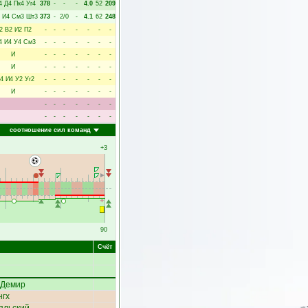
4
Д4
Пк4
Уг4
378
-
-
-
4.0
52
209
И4
См3
Шт3
373
-
2/0
-
4.1
62
248
2
В2
И2
П2
-
-
-
-
-
-
-
4
И4
У4
См3
-
-
-
-
-
-
-
И
-
-
-
-
-
-
-
И
-
-
-
-
-
-
-
4
И4
У2
Уг2
-
-
-
-
-
-
-
И
-
-
-
-
-
-
-
-
-
-
-
-
-
-
-
-
-
-
-
-
-
соотношение сил команд
+3
90
Счёт
 Демир
нгх