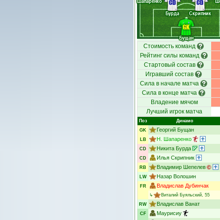
Шапаренко
Ш
CD
CD
Бурда
Скрипник
GK
Бущан
Стоимость команд
Рейтинг силы команд
Стартовый состав
Игравший состав
Сила в начале матча
Сила в конце матча
Владение мячом
Лучший игрок матча
Поз
Динамо
Георгий Бущан
GK
Н. Шапаренко
LB
Никита Бурда
CD
Илья Скрипник
CD
Владимир Шепелев
RB
Назар Волошин
LW
Владислав Дубинчак
FR
↳
Виталий Буяльский
, 55
Владислав Ванат
RW
Маурисиу
CF