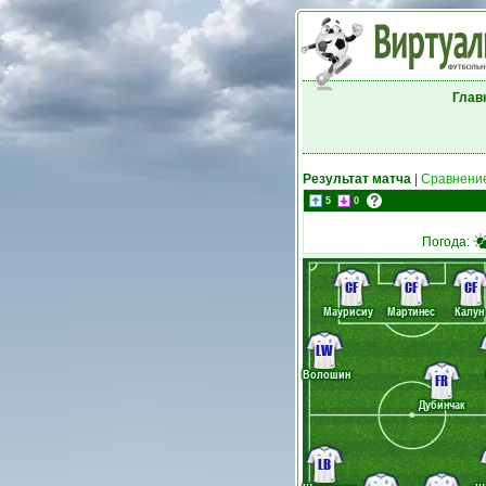
Глав
Результат матча
|
Сравнение
5
0
Погода:
CF
CF
CF
Маурисиу
Мартинес
Калун
LW
Волошин
FR
Дубинчак
LB