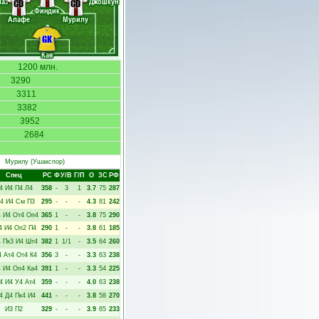
аз
Джошкун
CD
CD
Финдик
Алафе
Мурилу
GK
Кая
1200 млн.
3290
3311
3382
3952
2684
Мурилу
(Ушакспор)
Спец
РC
Ф
У/В
Г/П
О
ЗС
РФ
4
И4
П4
Л4
358
-
3
1
3.7
75
287
4
И4
См
П3
295
-
-
-
4.3
81
242
4
И4
От4
Оп4
365
1
-
-
3.8
75
290
4
И4
Оп2
П4
290
1
-
-
3.8
61
185
4
Пк3
И4
Шт4
382
1
1/1
-
3.5
64
260
4
Ат4
От4
К4
356
3
-
-
3.3
63
238
4
И4
Оп4
Ка4
391
1
-
-
3.3
54
225
4
И4
У4
Ат4
359
-
-
-
4.0
63
238
4
Д4
Пк4
И4
441
-
-
-
3.8
58
270
И3
П2
329
-
-
-
3.9
65
233