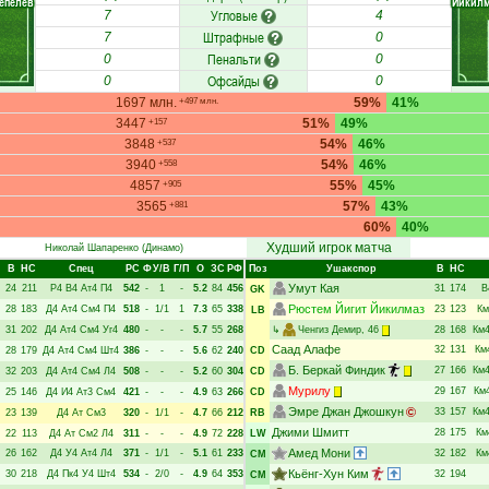
епелев
Йикилм
Угловые
7
4
Штрафные
7
0
Пенальти
0
0
Офсайды
0
0
1697 млн.
59%
41%
+497 млн.
3447
51%
49%
+157
3848
54%
46%
+537
3940
54%
46%
+558
4857
55%
45%
+905
3565
57%
43%
+881
60%
40%
Худший игрок матча
Николай Шапаренко
(Динамо)
В
НC
Спец
РC
Ф
У/В
Г/П
О
ЗС
РФ
Поз
Ушакспор
В
НC
Умут Кая
24
211
Р4
В4
Ат4
П4
542
-
1
-
5.2
84
456
31
174
В
GK
Рюстем Йигит Йикилмаз
28
183
Д4
Ат4
См4
П4
518
-
1/1
1
7.3
65
338
23
123
Км
LB
31
202
Д4
Ат4
См4
Уг4
480
-
-
-
5.7
55
268
↳
Ченгиз Демир
, 46
28
168
Км
Саад Алафе
32
131
Км
28
179
Д4
Ат4
См4
Шт4
386
-
-
-
5.6
62
240
CD
Б. Беркай Финдик
27
166
Км
32
203
Д4
Ат4
См4
Л4
508
-
-
-
5.2
60
304
CD
Мурилу
29
167
Км
25
146
Д4
И4
Ат3
См4
421
-
-
-
4.9
63
266
CD
Эмре Джан Джошкун
33
157
Км
23
139
Д4
Ат
См3
320
-
1/1
-
4.7
66
212
RB
Джими Шмитт
28
175
Км
22
113
Д4
Ат
См2
Л4
311
-
-
-
4.9
72
228
LW
Амед Мони
26
162
Д4
У4
Ат4
Л4
371
-
1/1
-
5.1
61
233
32
182
Км
CM
Кьёнг-Хун Ким
30
218
Д4
Пк4
У4
Шт4
534
-
2/0
-
4.9
64
353
32
194
CM