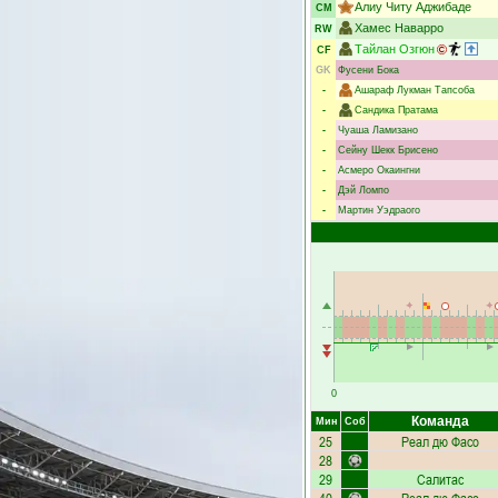
Алиу Читу Аджибаде
CM
Хамес Наварро
RW
Тайлан Озгюн
CF
GK
Фусени Бока
-
Ашараф Лукман Тапсоба
-
Сандика Пратама
-
Чуаша Ламизано
-
Сейну Шекк Брисено
-
Асмеро Окаингни
-
Дэй Ломпо
-
Мартин Уэдраого
0
Команда
Мин
Соб
25
Реал дю Фасо
28
29
Салитас