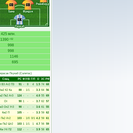
Рейнберд
CD
CD
Бана
Мундок
GK
Пхукаб
425 млн.
1390
+52
998
998
1146
695
eрасак Пхукаб
(Салитас)
Спец
РC
Ф
У/В
Г/П
О
ЗС
РФ
4
В3
Ат2
П3
91
-
8
4
1.5
74
68
Км2
К2
Ка
88
-
1/1
-
3.3
64
56
м2
Пк2
Ат3
124
-
-
-
4.0
55
69
От
90
1
-
-
3.7
62
57
м3
Оп2
Уг3
90
-
-
-
3.6
61
55
Км2
П
105
-
-
-
3.3
59
62
Пк2
Ат2
103
-
1/0
0/1
4.2
59
61
м
Пк2
Шт2
103
1
1/1
1
4.7
56
59
Км
У4
П2
112
-
-
-
3.9
58
65