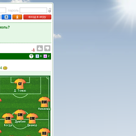
пароль
вход в игру
роль?
-1
0
2
34
CF
Д. Томас
RW
Никиема
CM
CM
CM
Думбия
Когда
Дианор
RB