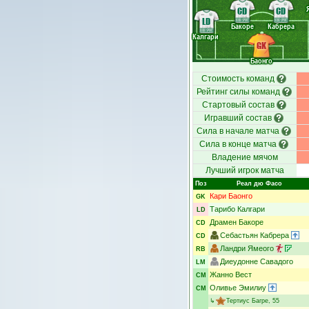
CD
CD
LD
Бакоре
Кабрера
Калгари
GK
Баонго
Стоимость команд
Рейтинг силы команд
Стартовый состав
Игравший состав
Сила в начале матча
Сила в конце матча
Владение мячом
Лучший игрок матча
Поз
Реал дю Фасо
Кари Баонго
GK
Тарибо Калгари
LD
Драмен Бакоре
CD
Себастьян Кабрера
CD
Ландри Ямеого
RB
Диеудонне Савадого
LM
Жанно Вест
CM
Оливье Эмилиу
CM
↳
Тертиус Багре
, 55