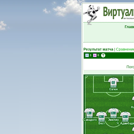
Глав
Результат матча
|
Сравнение
3
0
Пог
CF
Озгюн
Н
LM
CM
CM
CM
Савадого
Эмилиу
Вест
Ч. Аджибад