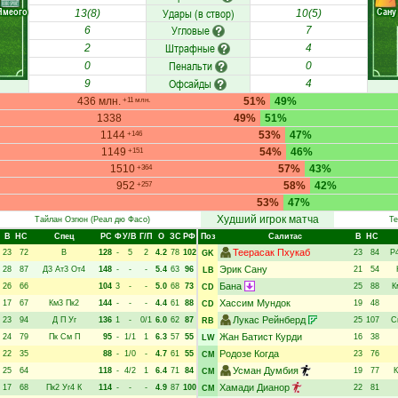
Ямеого
Сану
Удары (в створ)
13(8)
10(5)
Угловые
6
7
Штрафные
2
4
Пенальти
0
0
Офсайды
9
4
436 млн.
51%
49%
+11 млн.
1338
49%
51%
1144
53%
47%
+146
1149
54%
46%
+151
1510
57%
43%
+364
952
58%
42%
+257
53%
47%
Худший игрок матча
Тайлан Озгюн
(Реал дю Фасо)
Te
В
НC
Спец
РC
Ф
У/В
Г/П
О
ЗС
РФ
Поз
Салитас
В
НC
Teeрасак Пхукаб
23
72
В
128
-
5
2
4.2
78
102
23
84
Р
GK
Эрик Сану
28
87
Д3
Ат3
От4
148
-
-
-
5.4
63
96
21
54
LB
Бана
26
66
104
3
-
-
5.0
68
73
25
88
К
CD
Хассим Мундок
17
67
Км3
Пк2
144
-
-
-
4.4
61
88
19
48
CD
Лукас Рейнберд
23
94
Д
П
Уг
136
1
-
0/1
6.0
62
87
25
107
С
RB
Жан Батист Курди
24
79
Пк
См
П
95
-
1/1
1
6.3
57
55
16
38
LW
Родозе Когда
22
35
88
-
1/0
-
4.7
61
55
23
76
CM
Усман Думбия
25
64
118
-
4/2
1
6.4
71
84
19
77
К
CM
Хамади Дианор
17
68
Пк2
Уг4
К
114
-
-
-
4.9
87
100
22
81
CM