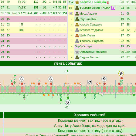
16
49
Пк
У3
110
-
2/2
1
5.9
51
57
Калифа Никиема
26
91
Км
RW
27
81
Пк2
К
158
-
1/1
-
4.7
55
89
Тимоти Джон Томас
24
86
CF
31
139
Км4
Пк4
У4
Ат4
280
-
4/2
1/2
8.3
53
151
GK
Муса Лауали
21
68
25
15
-
-
-
-
-
-
-
-
Джу Чан Ким
19
75
21
53
П
-
-
-
-
-
-
-
-
Илассе Савадого
17
38
18
67
Км2
-
-
-
-
-
-
-
-
Иссиака Уэдраого
23
72
26
15
-
-
-
-
-
-
-
-
Шейх Гнуму
17
45
24
15
-
-
-
-
-
-
-
-
Фаисаль Уэдраого
22
66
27
15
-
-
-
-
-
-
-
-
Зорбо Уттара
19
45
26
15
-
-
-
-
-
-
-
-
Октавианус Маниани
30
189
Км
29
15
-
-
-
-
-
-
-
-
Седрик Виттке
22
87
Лента событий:
+1
45
Хроника событий:
Команда меняет тактику (все в атаку)
Алиу Читу Аджибаде
, выход один на один
Команда меняет тактику (все в атаку)