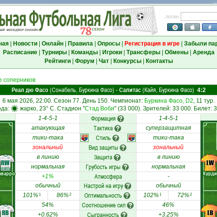
логин
ная
|
Новости
|
Онлайн
|
Правила
|
Опросы
|
Регистрация в игре
|
Забыли па
Расписание
|
Турниры
|
Команды
|
Игроки
|
Трансферы
|
Обмены
|
Аренда
Рейтинги
|
Форум
|
Чат
|
Конкурсы
|
Контакты
 соперников
Реал дю Фасо
(Сонабель, Буркина Фасо)
Салитас
(Кайя, Буркина Фасо)
-
4:2
6 мая 2026, 22:00. Сезон 77. День 150. Чемпионат:
Буркина Фасо, D2
, 11 тур.
ода:
жарко, 23° C. Стадион "
Стад Воби
" (33 000). Зрителей: 33 000. Билет: 
Формация
1-4-5-1
1-4-5-1
Тактика
атакующая
суперзащитная
Стиль
тики-така
тики-така
Вид защиты
зональный
зональный
Защита
в линию
в линию
RW
LW
Грубость игры
нормальная
нормальная
аварро
Курди
Атмосфера
+1%
-
Настрой на игру
обычный
обычный
Оптимальность
101%
86%
102%
72%
1
2
1
2
е
Соотношение сил
54%
46%
RB
LB
Сыгранность
+0.62%
+3.25%