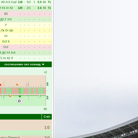
2
И3
Ат3
См2
118
-
5/2
1
5.0
60
71
И
У4
Ат
К2
120
-
2/1
-
3.6
59
71
В3
-
-
-
-
-
-
-
Д3
У
Уг2
-
-
-
-
-
-
-
У
-
-
-
-
-
-
-
Д
Пк
От
Шт
-
-
-
-
-
-
-
От
-
-
-
-
-
-
-
От2
К
-
-
-
-
-
-
-
От2
-
-
-
-
-
-
-
4
Д4
У4
Ат4
-
-
-
-
-
-
-
У2
Ат
К2
Л
-
-
-
-
-
-
-
соотношение сил команд
+2
90
Счёт
1:0