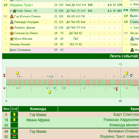
↳
Фах
Лоуренс Туист
24
150
Км4
Д4
Ат4
Уг4
219
-
-
-
4.2
81
179
CF
Алесс
RW
↳
Гифт Линкс
, 50
32
189
Д4
Пк4
У2
Ат3
311
-
-
-
4.1
80
267
Вьен
CF
GK
Гэд Мэтьюз Отиено
21
100
В4
И3
Ат3
П4
-
-
-
-
-
-
-
Сомш
-
Риккардо Алуиджи
21
115
Д4
Пк4
И3
Ка4
-
-
-
-
-
-
-
CF
-
Лоуренс Джума
22
126
Д4
Пк4
У3
Ат4
-
-
-
-
-
-
-
↳
Ади
-
Сильвестр Овино
18
70
Д4
Пк4
К2
-
-
-
-
-
-
-
GK
Лесли
-
Муса Масика
16
43
Пк2
-
-
-
-
-
-
-
-
Ни
-
Эльмар Аннаев
18
60
Пк3
Уг
К2
-
-
-
-
-
-
-
-
Тумас 
-
Джон Селемани
25
15
-
-
-
-
-
-
-
-
Ма
Лента событий:
+1
0
45
Команда
Хрон
Мин
Соб
5
Гор Махиа
Барт Спил
пол
18
Мвана Африка
Рамазан Абдурагим
45
Команда меняет
48
Гор Махиа
Филемон Отиено
50
Лоуренс Туист
замене