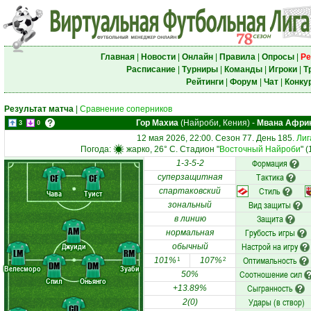
Главная
|
Новости
|
Онлайн
|
Правила
|
Опросы
|
Ре
Расписание
|
Турниры
|
Команды
|
Игроки
|
Т
Рейтинги
|
Форум
|
Чат
|
Конку
Результат матча
|
Сравнение соперников
Гор Махиа
(Найроби, Кения)
-
Мвана Афри
3
0
12 мая 2026, 22:00. Сезон 77. День 185.
Лиг
Погода:
жарко, 26° C. Стадион "
Восточный Найроби
" 
Формация
1-3-5-2
Тактика
CF
CF
суперзащитная
Стиль
спартаковский
Чава
Туист
Вид защиты
зональный
Защита
в линию
AM
Грубость игры
нормальная
Настрой на игру
Джуиди
обычный
LM
RM
Оптимальность
101%
107%
1
2
DM
DM
Велесморо
Зуаби
Соотношение сил
50%
Спил
Оньянго
Сыгранность
+13.89%
Удары (в створ)
2(0)
CD