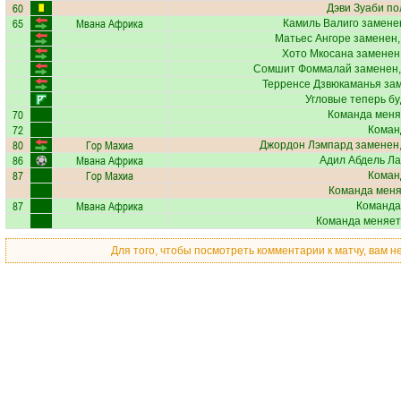
60
Дэви Зуаби
пол
65
Мвана Африка
Камиль Валиго
заменен
Матьес Ангоре
заменен,
Хото Мкосана
заменен,
Сомшит Фоммалай
заменен,
Терренсе Дзвюкаманья
зам
Угловые теперь б
70
Команда меня
72
Коман
80
Гор Махиа
Джордон Лэмпард
заменен,
86
Мвана Африка
Адил Абдель Л
87
Гор Махиа
Коман
Команда меняе
87
Мвана Африка
Команда
Команда меняет
Для того, чтобы посмотреть комментарии к матчу, вам 