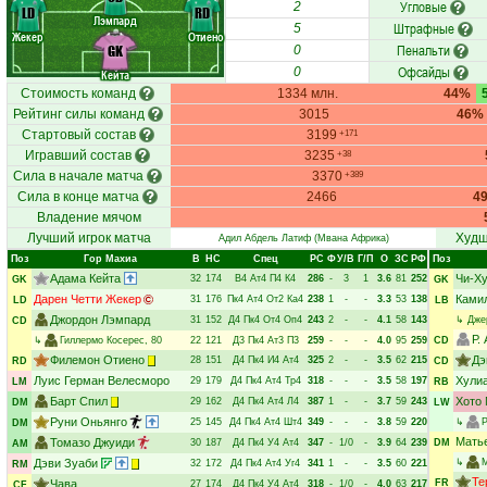
Угловые
2
LD
RD
Лэмпард
Штрафные
5
Жекер
Отиено
Пенальти
GK
0
Офсайды
0
Кейта
Стоимость команд
1334 млн.
44%
Рейтинг силы команд
3015
46%
Стартовый состав
3199
+171
Игравший состав
3235
+38
Сила в начале матча
3370
+389
Сила в конце матча
2466
4
Владение мячом
Лучший игрок матча
Худш
Адил Абдель Латиф
(Мвана Африка)
Поз
Гор Махиа
В
НC
Спец
РC
Ф
У/В
Г/П
О
ЗС
РФ
Поз
Адама Кейта
Чи-Ху
32
174
В4
Ат4
П4
К4
286
-
3
1
3.6
81
252
GK
GK
Дарен Четти Жекер
Ками
31
176
Пк4
Ат4
От2
Ка4
238
1
-
-
3.3
53
138
LD
LB
Джордон Лэмпард
31
152
Д4
Пк4
От4
Оп4
243
2
-
-
4.1
58
143
↳
Дже
CD
Р.
↳
Гиллермо Косерес
, 80
22
121
Д3
Пк4
Ат3
П3
259
-
-
-
4.0
95
259
CD
Филемон Отиено
Дэ
28
151
Д4
Пк4
И4
Ат4
325
2
-
-
3.5
62
215
RD
CD
Луис Герман Велесморо
Хулиа
29
179
Д4
Пк4
Ат4
Тр4
318
-
-
-
3.5
58
197
LM
RB
Барт Спил
Хото
29
162
Д4
Пк4
Ат4
Л4
387
1
-
-
3.7
59
243
DM
LW
Руни Оньянго
25
145
Д4
Пк4
Ат4
Шт4
349
-
-
-
3.8
59
220
↳
DM
Мать
Томазо Джуиди
30
187
Д4
Пк4
У4
Ат4
347
-
1/0
-
3.9
64
239
DM
AM
Дэви Зуаби
↳
32
172
Д4
Пк4
Ат4
Уг4
341
1
-
-
3.5
60
221
RM
Те
Чава
FR
27
174
Д4
Пк4
У4
Ат4
318
-
1/0
-
4.0
63
217
CF