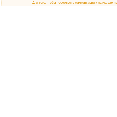
Для того, чтобы посмотреть комментарии к матчу, вам 