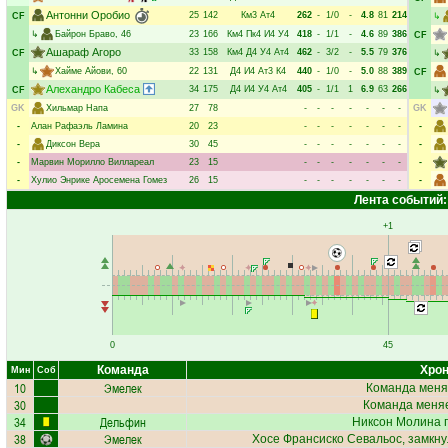
Антонни Оробио
25
142
Км3
Ат4
262
-
1/0
-
4.8
81
214
CF
↳
↳
Байрон Браво
, 46
23
166
Км4
Пк4
И4
У4
418
-
1/1
-
4.6
89
386
CF
Ашараф Агоро
33
158
Км4
Д4
У4
Ат4
462
-
3/2
-
5.5
79
376
CF
↳
↳
Хайме Айови
, 60
22
131
Д4
И4
Ат3
К4
440
-
1/0
-
5.0
88
389
CF
Алехандро Кабеса
34
175
Д4
И4
У4
Ат4
405
-
1/1
1
6.9
63
266
CF
↳
GK
Хильмар Напа
27
78
-
-
-
-
-
-
-
GK
-
Алан Рафаэль Ламина
20
23
-
-
-
-
-
-
-
-
-
Диксон Вера
30
45
-
-
-
-
-
-
-
-
-
Марвин Морилло Виллареал
23
15
-
-
-
-
-
-
-
-
-
Хулио Энрике Аросемена Гомез
26
15
-
-
-
-
-
-
-
-
Лента событий:
+1
0
45
Команда
Хрон
Мин
Соб
10
Эмелек
Команда меня
30
Команда меняе
34
Дельфин
Никсон Молина
п
38
Эмелек
Хосе Франсиско Севальос
, замкн