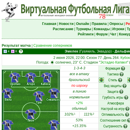
Главная
|
Новости
|
Онлайн
|
Правила
|
Опросы
|
Ре
Расписание
|
Турниры
|
Команды
|
Игроки
|
Т
Рейтинги
|
Форум
|
Чат
|
Конку
Результат матча
|
Сравнение соперников
Эмелек
(Гуаякиль, Эквадор)
-
Дельфи
4
0
2 июня 2026, 22:00. Сезон 77. День 264.
Кубок
Погода:
солнечно, 23° C. Стадион "
Эстадио Капвел
"
Формация
1-3-4-3
Тактика
все в атаку
CF
CF
CF
Стиль
бразильский
Оробио
Агоро
Кабеса
Вид защиты
по игроку
Защита
в линию
LW
RW
FR
Грубость игры
нормальная
Вила
Севальос
Трю
Атмосфера
+2%
Настрой на игру
обычный
DM
Оптимальность
102%
111%
1
2
Соотношение сил
Леон
53%
LB
RB
Сыгранность
+15.35%