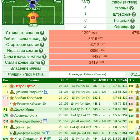
Родригес
Мина
Удары (в створ)
CD
13(7)
Угловые
6
Карабали
Штрафные
1
GK
Пенальти
0
Ортис
Офсайды
2
Стоимость команд
1399 млн.
47%
Рейтинг силы команд
3516
+229
Стартовый состав
3712
+535
Игравший состав
3886
+434
Сила в начале матча
4483
+848
Сила в конце матча
3419
+323
Владение мячом
Лучший игрок матча
Худш
Алехандро Кабеса
(Эмелек)
Поз
Эмелек
В
НC
Спец
РC
Ф
У/В
Г/П
О
ЗС
РФ
Поз
Педро Ортис
23
143
В4
И4
Ат4
К4
387
-
4
2
3.7
80
319
GK
GK
Джексон Родригес
31
198
Д4
И4
Ат4
Л4
411
2
1/0
-
4.3
51
222
LB
LB
Брайан Карабали
24
140
Д4
И4
Ат4
П4
392
1
-
-
4.7
81
330
CD
CD
↳
Ромарио Кайседо
, 50
26
155
Д4
И4
Ат4
Шт4
446
1
-
-
4.5
75
339
CD
Джоан Мина
30
167
Км4
Д4
И4
Ат4
469
-
-
-
4.8
63
303
RB
RB
Армандо Вила
25
163
Км4
Д4
Пк4
У4
490
-
-
-
4.5
66
337
LW
LW
Фернандо Леон
25
152
Д4
И4
Ат4
Ка4
350
-
1/0
0/1
5.6
57
226
DM
FR
Джейк Трю
23
142
Км4
Д4
Ат4
Шт4
370
-
-
-
4.8
72
276
FR
↳
↳
Джеффри Ангуло
, 50
25
150
Км4
Д4
Уг4
Л4
453
-
1/1
1
5.6
76
351
RW
Х. Ф. Севальос
29
195
Д4
И4
Ат4
Л4
484
-
3/2
1/1
6.8
56
281
RW
CF