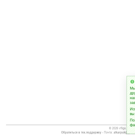
Мы
др
на
за
Ис
вы
По
фа
© 2026 vfliga.com
Обратиться в тех.поддержку
- Почта:
alkarpuk@gmai