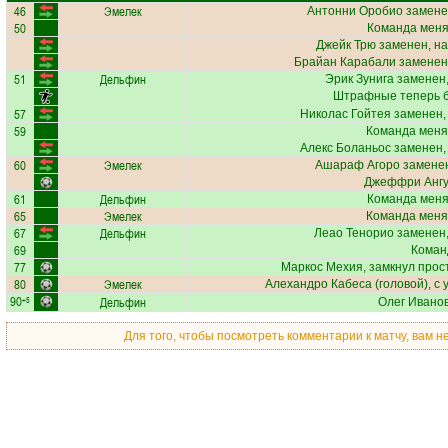
46
Эмелек
Антонни Оробио
замене
50
Команда меняе
Джейк Трю
заменен, на
Брайан Карабали
заменен,
51
Дельфин
Эрик Зунига
заменен,
Штрафные теперь б
57
Николас Гойтея
заменен,
59
Команда меня
Алекс Боланьос
заменен,
60
Эмелек
Ашараф Агоро
заменен
Джеффри Анг
61
Дельфин
Команда меняе
65
Эмелек
Команда меня
67
Дельфин
Леао Тенорио
заменен,
69
Коман
77
Маркос Мехия
, замкнул прос
80
Эмелек
Алехандро Кабеса
(головой), с 
90
Дельфин
+5
Олег Ивано
Для того, чтобы посмотреть комментарии к матчу, вам 