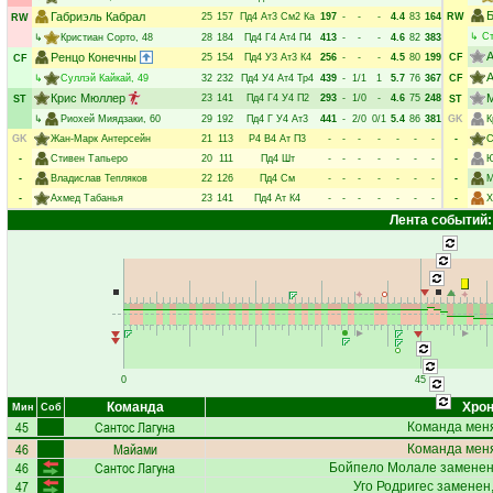
Габриэль Кабрал
25
157
Пд4
Ат3
См2
Ка
197
-
-
-
4.4
83
164
RW
RW
↳
С
↳
Кристиан Сорто
, 48
28
184
Пд4
Г4
Ат4
П4
413
-
-
-
4.6
82
383
Ренцо Конечны
25
154
Пд4
У3
Ат3
К4
256
-
-
-
4.5
80
199
CF
CF
↳
Суллэй Кайкай
, 49
32
232
Пд4
У4
Ат4
Тр4
439
-
1/1
1
5.7
76
367
CF
Крис Мюллер
23
141
Пд4
Г4
У4
П2
293
-
1/0
-
4.6
75
248
ST
ST
↳
Риохей Миядзаки
, 60
29
192
Пд4
Г
У4
Ат3
441
-
2/0
0/1
5.4
86
381
GK
К
GK
Жан-Марк Антерсейн
21
113
Р4
В4
Ат
П3
-
-
-
-
-
-
-
-
С
-
Стивен Тапьеро
20
111
Пд4
Шт
-
-
-
-
-
-
-
-
Ю
-
Владислав Тепляков
22
126
Пд4
См
-
-
-
-
-
-
-
-
М
-
Ахмед Табанья
23
141
Пд4
Ат
К4
-
-
-
-
-
-
-
-
Х
Лента событий:
0
45
Команда
Хрон
Мин
Соб
45
Сантос Лагуна
Команда меня
46
Майами
Команда меня
46
Сантос Лагуна
Бойпело Молале
заменен
47
Уго Родригес
заменен,