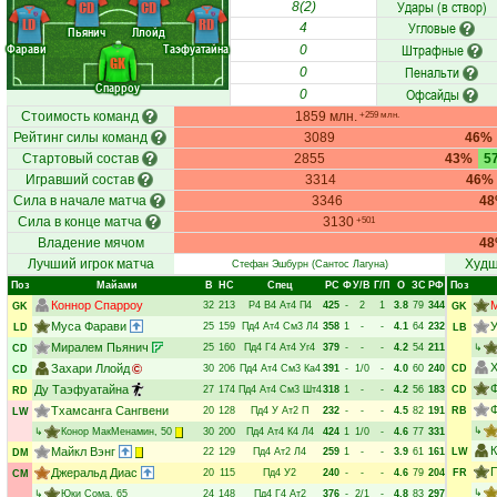
Удары (в створ)
CD
CD
8(2)
LD
RD
Угловые
4
Пьянич
Ллойд
Фарави
Таэфуатайна
Штрафные
0
GK
Пенальти
0
Спарроу
Офсайды
0
Стоимость команд
1859 млн.
+259 млн.
Рейтинг силы команд
3089
46%
Стартовый состав
2855
43%
5
Игравший состав
3314
46%
Сила в начале матча
3346
4
Сила в конце матча
3130
+501
Владение мячом
4
Лучший игрок матча
Худш
Стефан Эшбурн
(Сантос Лагуна)
Поз
Майами
В
НC
Спец
РC
Ф
У/В
Г/П
О
ЗС
РФ
Поз
Коннор Спарроу
32
213
Р4
В4
Ат4
П4
425
-
2
1
3.8
79
344
GK
GK
Муса Фарави
У
25
159
Пд4
Ат4
См3
Л4
358
1
-
-
4.1
64
232
LD
LB
Миралем Пьянич
25
160
Пд4
Г4
Ат4
Уг4
379
-
-
-
4.2
54
211
↳
CD
Х
Захари Ллойд
30
206
Пд4
Ат4
См3
Ка4
391
-
1/0
-
4.0
60
240
CD
CD
Ф
Ду Таэфуатайна
27
174
Пд4
Ат4
См3
Шт4
318
1
-
-
4.2
56
183
CD
RD
Тхамсанга Сангвени
20
128
Пд4
У
Ат2
П
232
-
-
-
4.5
82
191
RB
LW
↳
↳
Конор МакМенамин
, 50
30
200
Пд4
Ат4
К4
Л4
424
1
1/0
-
4.6
77
331
Майкл Вэнг
22
129
Пд4
Ат2
Л4
259
1
-
-
3.9
61
161
LW
DM
П
Джеральд Диас
20
115
Пд4
У2
240
-
-
-
4.6
79
204
FR
CM
↳
↳
Юки Сома
, 65
24
148
Пд4
Г4
Ат2
376
-
2/1
-
4.8
83
297