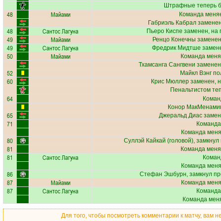
Штрафные теперь б
48
Майами
Команда меняе
Габриэль Кабрал
заменен
48
Сантос Лагуна
Пьеро Киспе
заменен, на
49
Майами
Ренцо Конечны
заменен
49
Сантос Лагуна
Фредрик Мидтше
замене
50
Майами
Команда меня
Тхамсанга Сангвени
заменен
52
Майкл Вэнг
пол
60
Крис Мюллер
заменен, 
Пенальтистом те
64
Коман
Конор МакМенами
65
Джеральд Диас
замен
71
Команда
Команда меняе
80
Суллэй Кайкай
(головой), замкнул
81
Команда меня
81
Сантос Лагуна
Коман
Команда меняе
86
Стефан Эшбурн
, замкнул п
87
Майами
Команда меняе
87
Сантос Лагуна
Команда
Команда меня
Для того, чтобы посмотреть комментарии к матчу, вам 