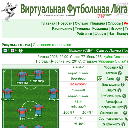
Главная
|
Новости
|
Онлайн
|
Правила
|
Опросы
|
Ре
Расписание
|
Турниры
|
Команды
|
Игроки
|
Т
Рейтинги
|
Форум
|
Чат
|
Конку
Результат матча
|
Сравнение соперников
Майами
(США)
-
Сантос Лагуна
(То
4
0
2 июня 2026, 22:00. Сезон 77. День 265.
Кубок Северно
Погода:
солнечно, 20° C. Стадион "
Риккардо Силва
"
Формация
1-4-4-2
Тактика
нормальная
ST
CF
Стиль
бей-беги
Мюллер
Конечны
Вид защиты
по игроку
Защита
в линию
LW
RW
Грубость игры
нормальная
Сангвени
Кабрал
Атмосфера
+1%
Настрой на игру
обычный
CM
DM
Оптимальность
100%
107%
1
2
Диас
Соотношение сил
Вэнг
46%
Сыгранность
+15.30%