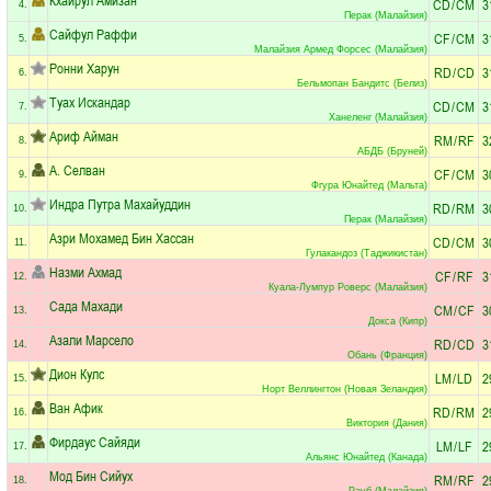
CD
/
CM
3
4.
Перак (Малайзия)
Сайфул Раффи
CF
/
CM
3
5.
Малайзия Армед Форсес (Малайзия)
Ронни Харун
RD
/
CD
3
6.
Бельмопан Бандитс (Белиз)
Туах Искандар
CD
/
CM
3
7.
Ханеленг (Малайзия)
Ариф Айман
RM
/
RF
3
8.
АБДБ (Бруней)
А. Селван
CF
/
CM
3
9.
Фгура Юнайтед (Мальта)
Индра Путра Махайуддин
RD
/
RM
3
10.
Перак (Малайзия)
Азри Мохамед Бин Хассан
CD
/
CM
3
11.
Гулакандоз (Таджикистан)
Назми Ахмад
CF
/
RF
3
12.
Куала-Лумпур Роверс (Малайзия)
Сада Махади
CM
/
CF
3
13.
Докса (Кипр)
Азали Марсело
RD
/
CD
3
14.
Обань (Франция)
Дион Кулс
LM
/
LD
2
15.
Норт Веллингтон (Новая Зеландия)
Ван Афик
RD
/
RM
2
16.
Виктория (Дания)
Фирдаус Сайяди
LM
/
LF
2
17.
Альянс Юнайтед (Канада)
Мод Бин Сийух
RM
/
RF
2
18.
Рауб (Малайзия)