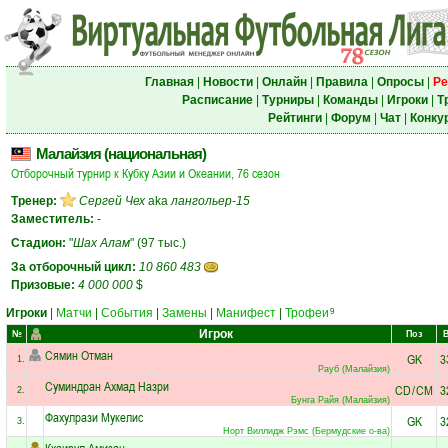
Главная
|
Новости
|
Онлайн
|
Правила
|
Опросы
|
Ре
Расписание
|
Турниры
|
Команды
|
Игроки
|
Т
Рейтинги
|
Форум
|
Чат
|
Конку
Малайзия (национальная)
Отборочный турнир к Кубку Азии и Океании, 76 сезон
Тренер:
Сергей Чех
aka
лангольер-15
Заместитель:
-
Стадион:
"
Шах Алам
" (97 тыс.)
За отборочный цикл:
10 860 483
Призовые:
4 000 000
$
Игроки
|
Матчи
|
События
|
Замены
|
Манифест
|
Трофеи
9
Игрок
№
Поз
Сямин Отман
GK
3
1.
Рауб (Малайзия)
Суминдран Ахмад Назри
CD
/
CM
3
2.
Бунга Райя (Малайзия)
Фахулрази Мукелис
GK
3
3.
Норт Виллидж Рэмс (Бермудские о-ва)
Кхаирул Амизан