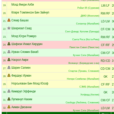
Мохд Фикри Алби
LM
/
LF
2
19.
Ройал 95 (Суринам)
Кларе Томлинсон Бин Зайнул
RM
/
RF
2
20.
ДМЮ (Монголия)
Сяхир Башах
LD
/
LM
3
21.
Селангор (Малайзия)
Шахризал Саад
CF
/
CM
3
22.
Сент-Дэвидс Католик (Гренада)
Мохд Юсри Ромеро
RM
/
RF
3
23.
Санта Роса (Коста-Рика)
Шафизи Икмал Хирудин
CF
/
RF
2
24.
Пакистан Сивил (Пакистан)
Ирван Сязмин Вахаб
CM
/
CF
3
25.
Кучинг Сити (Малайзия)
Насрол Амри
RD
/
CD
3
26.
Волканус (Бермудские о-ва)
Шарин Сапиен
CD
/
CM
2
27.
Спартак (Трнава, Словакия)
Фирдаус Ирман
GK
2
28.
Негери Сембилан (Малайзия)
Норсьязван Бин Мохд Юсоф
CF
/
RF
2
29.
СЭМБ (Малайзия)
Камарул Эффенди
GK
2
30.
Уотфорд (Англия)
Лугманул Наким
CM
/
CF
2
31.
Свобода (Любляна, Словения)
Аиман Джоанни
LD
/
LM
2
32.
Кучинг Сити (Малайзия)