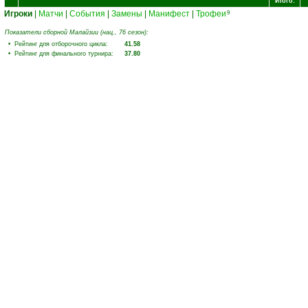
Итого:
Игроки
|
Матчи
|
События
|
Замены
|
Манифест
|
Трофеи
9
Показатели сборной Малайзии (нац., 76 сезон):
• Рейтинг для отборочного цикла:
41.58
• Рейтинг для финального турнира:
37.80