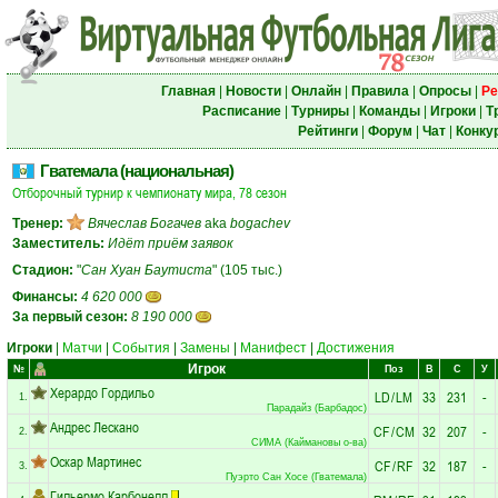
Главная
|
Новости
|
Онлайн
|
Правила
|
Опросы
|
Ре
Расписание
|
Турниры
|
Команды
|
Игроки
|
Т
Рейтинги
|
Форум
|
Чат
|
Конку
Гватемала (национальная)
Отборочный турнир к чемпионату мира, 78 сезон
Тренер:
Вячеслав Богачев
aka
bogachev
Заместитель:
Идёт приём заявок
Стадион:
"
Сан Хуан Баутиста
" (105 тыс.)
Финансы:
4 620 000
За первый сезон:
8 190 000
Игроки
|
Матчи
|
События
|
Замены
|
Манифест
|
Достижения
Игрок
№
Поз
В
С
У
Херардо Гордильо
LD
/
LM
33
231
-
1.
Парадайз (Барбадос)
Андрес Лескано
CF
/
CM
32
207
-
2.
СИМА (Каймановы о-ва)
Оскар Мартинес
CF
/
RF
32
187
-
3.
Пуэрто Сан Хосе (Гватемала)
Гильермо Карбонелл