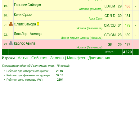
Гальвес Сайседо
LD
/
LM
29
183
-
19.
Хмавби (Мьянма)
Кени Суазо
CD
/
LD
30
181
-
20.
Арка Сити
Элвис Замора
CM
/
CD
31
179
-
21.
Истапа (Гватемала)
Дельберт Алмеда
CF
/
CM
28
189
-
22.
Ирони Кирьят-Шмона (Израиль)
Карлос Авила
GK
29
177
-
23.
Истапа (Гватемала)
4329
Итого:
Игроки
|
Матчи
|
События
|
Замены
|
Манифест
|
Достижения
Показатели сборной Гватемалы (нац., 78 сезон):
• Рейтинг для отборочного цикла:
28.94
• Рейтинг для финального турнира:
32.13
• Рейтинг силы команды (Vs):
2904