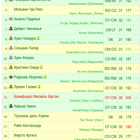
RM
/
RF
31
193
-
4.
Чималтенанго (Гватемала)
Мельвин Чун Ракс
RD
/
CD
31
177
-
5.
Кауно Жальгирис (Литва)
Анхело Падилья
CF
/
CM
32
186
-
6.
Уа де Сиудад Хуарес (Мексика)
Дейвет Чинчилья
LM
/
LF
31
169
-
7.
Колон (Аргентина)
Хуан Нахарро
GK
31
185
-
8.
Ачуапа (Лас Крусес, Гватемала)
Сельвин Пилар
CM
/
CD
31
210
-
9.
Комуникасьонс (Гватемала)
Хуан Флорес
CD
/
RD
32
187
-
10.
Персикабо (Индонезия)
Кристиан Охеда
RD
/
RM
32
178
-
11.
Истапа (Гватемала)
Рафаэль Моралес
RD
/
RM
30
175
-
12.
Женесс Эволюсьон (Гваделупа)
Лусвин Галвеc
CF
/
CM
30
192
-
13.
Коатепеке (Гватемала)
Бонифацио Мисаель Картан
CF
/
CM
30
205
--
14.
Аллегро (Теркс и Кайкос)
Хавьер Чакон
CF
/
CM
30
197
-
15.
Левый Берег (Украина)
Троксиль дель Агуила
GK
30
179
-
16.
Лао Полис (Лаос)
Райн Кастаньеда
CF
/
CM
30
185
-
17.
Макара (Эквадор)
Фаусто Артига
CD
/
CM
29
177
-
18.
Свислочь (Беларусь)