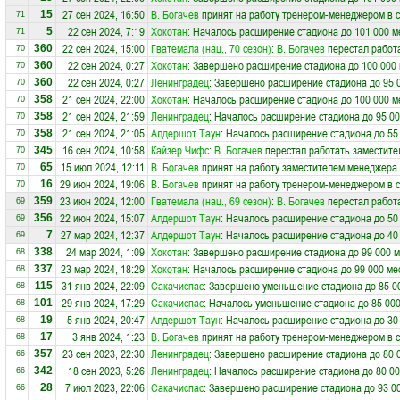
27 сен 2024, 16:50
В. Богачев
принят на работу тренером-менеджером в 
15
71
22 сен 2024, 7:19
Хокотан
: Началось расширение стадиона до 101 000 м
5
71
22 сен 2024, 15:00
Гватемала (нац., 70 сезон)
:
В. Богачев
перестал работ
360
70
22 сен 2024, 0:27
Хокотан
: Завершено расширение стадиона до 100 000 
360
70
22 сен 2024, 0:27
Ленинградец
: Завершено расширение стадиона до 95 
360
70
21 сен 2024, 22:00
Хокотан
: Началось расширение стадиона до 100 000 м
358
70
21 сен 2024, 21:59
Ленинградец
: Началось расширение стадиона до 95 00
358
70
21 сен 2024, 21:05
Алдершот Таун
: Началось расширение стадиона до 55
358
70
16 сен 2024, 10:58
Кайзер Чифс
:
В. Богачев
перестал работать заместите
345
70
15 июл 2024, 12:11
В. Богачев
принят на работу заместителем менеджера
65
70
29 июн 2024, 19:06
В. Богачев
принят на работу тренером-менеджером в 
16
70
23 июн 2024, 12:00
Гватемала (нац., 69 сезон)
:
В. Богачев
перестал работ
359
69
22 июн 2024, 15:07
Алдершот Таун
: Началось расширение стадиона до 50
356
69
27 мар 2024, 12:37
Алдершот Таун
: Началось расширение стадиона до 40
7
69
24 мар 2024, 1:09
Хокотан
: Завершено расширение стадиона до 99 000 м
338
68
23 мар 2024, 18:29
Хокотан
: Началось расширение стадиона до 99 000 ме
337
68
31 янв 2024, 22:09
Сакачиспас
: Завершено уменьшение стадиона до 85 0
115
68
29 янв 2024, 17:29
Сакачиспас
: Началось уменьшение стадиона до 85 000
101
68
5 янв 2024, 20:47
Алдершот Таун
: Началось расширение стадиона до 30
19
68
3 янв 2024, 1:23
В. Богачев
принят на работу тренером-менеджером в 
17
68
23 сен 2023, 22:30
Ленинградец
: Завершено расширение стадиона до 80 
357
66
18 сен 2023, 5:26
Ленинградец
: Началось расширение стадиона до 80 00
342
66
7 июл 2023, 22:06
Сакачиспас
: Завершено расширение стадиона до 93 0
28
66