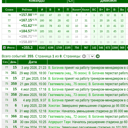
Команды
Ст
Дивизион
Сезон
Рейтинг
И
В
Н
П
Колл+
Колл-
ВC
В+
В=
В-
Вo
+157.98
*1.00
78
102
47
23
32
8
7
1
15
12
11
8
+167.15
*0.75
77
160
90
28
42
17
31
1
20
16
41
12
+51.62
*0.50
76
183
78
43
62
10
34
6
8
10
41
13
+184.57
*0.25
75
185
101
40
44
15
35
3
19
21
45
13
+196.71
*0.00
74
175
98
33
44
16
29
3
15
18
48
14
+158.89
*0.00
73
181
93
54
34
19
24
2
11
16
48
16
+355.3
Итого:
8142
4198
1749
2195
754
967
142
546
673
2268
569
Всего событий:
355
. Страница
1
из
8
. Страницы:
Дата
Сез.
День
3 апр 2026, 21:23
В. Богачев
принят на работу тренером-менеджером в 
15
77
29 мар 2026, 18:00
Гватемала (нац., 76 сезон)
:
В. Богачев
перестал работ
361
76
27 дек 2025, 0:54
В. Богачев
принят на работу тренером-менеджером в 
15
76
21 дек 2025, 15:00
Гватемала (нац., 75 сезон)
:
В. Богачев
перестал работ
359
75
4 июл 2025, 17:18
В. Богачев
принят на работу тренером-менеджером в 
15
74
29 июн 2025, 18:00
Гватемала (нац., 73 сезон)
:
В. Богачев
перестал работ
358
73
4 апр 2025, 9:37
В. Богачев
принят на работу тренером-менеджером в 
15
73
1 апр 2025, 22:08
Хокотан
: Завершено уменьшение стадиона до 95 000 
6
73
31 мар 2025, 12:18
Хокотан
: Началось уменьшение стадиона до 95 000 ме
5
73
30 мар 2025, 12:00
Гватемала (нац., 72 сезон)
:
В. Богачев
перестал работ
366
72
30 сен 2024, 10:25
Алдершот Таун
: Началось расширение стадиона до 60
18
71
27 сен 2024, 22:06
Хокотан
: Завершено расширение стадиона до 101 000 
15
71