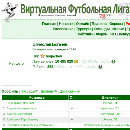
Главная
|
Новости
|
Онлайн
|
Правила
|
Опросы
|
Ре
Расписание
|
Турниры
|
Команды
|
Игроки
|
Т
Рейтинги
|
Форум
|
Чат
|
Конку
Вячеслав Богачев
Последний визит:
сегодня в 11:24
Ник:
bogachev
Личный счёт:
10 485 828
= 10 485.0к = 10.0м
Нет фото
Рейтинг:
855
=
68 место
=
+37 в августе
Профиль
|
Награды
|
Трофеи
|
Достижения
87
102
Команды
Ст
Дивизион
+
1.
Ленинградец (Россия)
Россия, D1
+
2.
Сакачиспас (Аргентина)
Аргентина, D1
+
3.
Хокотан (Гватемала)
Гватемала, D1
+
4.
Алдершот Таун (Англия)
Англия, D2
+
5.
Сборная Гватемалы (национальная)
Отборочный турнир к чемпионату