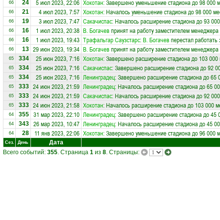
5 июл 2023, 22:06
Хокотан
: Завершено уменьшение стадиона до 98 000 
24
66
4 июл 2023, 7:57
Хокотан
: Началось уменьшение стадиона до 98 000 ме
21
66
3 июл 2023, 7:47
Сакачиспас
: Началось расширение стадиона до 93 000
19
66
1 июл 2023, 20:38
В. Богачев
принят на работу заместителем менеджера
16
66
1 июл 2023, 19:43
Трафальгар Саузстарс
:
В. Богачев
перестал работать 
16
66
29 июн 2023, 19:34
В. Богачев
принят на работу заместителем менеджера
13
66
25 июн 2023, 7:16
Хокотан
: Завершено расширение стадиона до 103 000 
334
65
25 июн 2023, 7:16
Сакачиспас
: Завершено расширение стадиона до 92 0
334
65
25 июн 2023, 7:16
Ленинградец
: Завершено расширение стадиона до 65 
334
65
24 июн 2023, 21:59
Ленинградец
: Началось расширение стадиона до 65 00
333
65
24 июн 2023, 21:59
Сакачиспас
: Началось расширение стадиона до 92 000
333
65
24 июн 2023, 21:58
Хокотан
: Началось расширение стадиона до 103 000 м
333
65
31 мар 2023, 22:10
Ленинградец
: Завершено расширение стадиона до 45 
355
64
26 мар 2023, 10:47
Ленинградец
: Началось расширение стадиона до 45 00
343
64
11 янв 2023, 22:06
Хокотан
: Завершено уменьшение стадиона до 96 000 
28
64
Дата
Сез.
День
Всего событий:
355
. Страница
1
из
8
. Страницы: