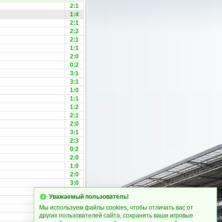
2:1
1:4
2:1
2:2
2:1
1:1
2:0
0:2
3:1
3:1
1:0
1:1
1:2
2:1
2:0
3:1
2:3
0:2
2:0
1:0
2:0
3:0
2:3
Уважаемый пользователь!
0:0
Мы используем файлы cookies, чтобы отличать вас от
3:1
других пользователей сайта, сохранять ваши игровые
2:2