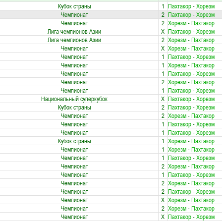
Кубок страны
1
Пахтакор
-
Хорезм
Чемпионат
2
Пахтакор
-
Хорезм
Чемпионат
2
Хорезм
-
Пахтакор
Лига чемпионов Азии
X
Пахтакор
-
Хорезм
Лига чемпионов Азии
2
Хорезм
-
Пахтакор
Чемпионат
X
Хорезм
-
Пахтакор
Чемпионат
1
Пахтакор
-
Хорезм
Чемпионат
1
Хорезм
-
Пахтакор
Чемпионат
1
Пахтакор
-
Хорезм
Чемпионат
2
Хорезм
-
Пахтакор
Чемпионат
1
Пахтакор
-
Хорезм
Национальный суперкубок
X
Пахтакор
-
Хорезм
Кубок страны
2
Пахтакор
-
Хорезм
Чемпионат
2
Хорезм
-
Пахтакор
Чемпионат
1
Пахтакор
-
Хорезм
Чемпионат
1
Пахтакор
-
Хорезм
Кубок страны
1
Хорезм
-
Пахтакор
Чемпионат
1
Хорезм
-
Пахтакор
Чемпионат
1
Пахтакор
-
Хорезм
Чемпионат
2
Хорезм
-
Пахтакор
Чемпионат
1
Пахтакор
-
Хорезм
Чемпионат
2
Хорезм
-
Пахтакор
Чемпионат
2
Пахтакор
-
Хорезм
Чемпионат
X
Хорезм
-
Пахтакор
Чемпионат
2
Хорезм
-
Пахтакор
Чемпионат
X
Пахтакор
-
Хорезм