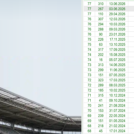
77
310
13.06.2026
77
267
03.06.2026
77
110
29.04.2026
76
307
12.03.2026
76
294
10.03.2026
76
288
09.03.2026
76
90
23.01.2026
75
226
17.11.2025
75
63
13.10.2025
74
317
17.09.2025
74
202
15.08.2025
74
16
05.07.2025
73
313
14.06.2025
73
299
11.06.2025
73
151
07.05.2025
72
323
17.03.2025
72
289
08.03.2025
72
185
10.02.2025
71
315
10.12.2024
71
41
09.10.2024
70
241
21.08.2024
70
153
31.07.2024
69
239
22.05.2024
69
151
01.05.2024
68
218
21.02.2024
68
45
17.01.2024