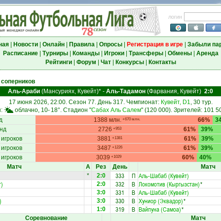
логин
ная
|
Новости
|
Онлайн
|
Правила
|
Опросы
|
Регистрация в игре
|
Забыли па
Расписание
|
Турниры
|
Команды
|
Игроки
|
Трансферы
|
Обмены
|
Аренда
Рейтинги
|
Форум
|
Чат
|
Конкурсы
|
Контакты
 соперников
Аль-Араби
(Мансуриях, Кувейт)*
-
Аль-Тадамон
(Фарвания, Кувейт)
2:0
17 июня 2026, 22:00. Сезон 77. День 317. Чемпионат:
Кувейт, D1
, 30 тур.
ы:
облачно, 10-
18°
. Стадион "
Сабах Аль Салем
" (120 000). Зрителей: 101 5
д
1388 млн.
66%
3
+670 млн.
нд
2726
61%
39%
+953
 игроков
3881
61%
39%
+1381
 игроков
3487
61%
39%
+1226
 игроков
3039
60%
40%
+1029
Матч
А
Рез
День
Матч
)
333
П
Аль-Шабаб (Кувейт)
*
2:0
т)
332
В
Локомотив (Кыргызстан)
*
2:0
331
В
Аль-Шабаб (Кувейт)
3:0
)
330
В
Хуниор (Эквадор)
*
3:0
319
В
Вайпуна (Самоа)
*
1:0
Соревнование
Матч