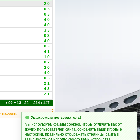
2:0
0:3
0:3
4:0
4:0
3:3
0:3
4:0
0:3
4:1
1:0
0:2
2:0
4:0
0:3
2:1
4:3
2:1
: + 90 = 13 - 38 284 : 147
и пароль
.
Уважаемый пользователь!
Мы используем файлы cookies, чтобы отличать вас от
других пользователей сайта, сохранять ваши игровые
настройки, правильно отображать страницы сайта в
зависимости от используемого вами устройства.