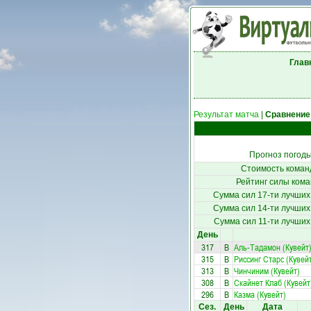
Глав
Результат матча
|
Сравнение
Прогноз погод
Стоимость коман
Рейтинг силы кома
Сумма сил 17-ти лучших
Сумма сил 14-ти лучших
Сумма сил 11-ти лучших
День
317
В
Аль-Тадамон (Кувейт
315
В
Риссинг Старс (Кувей
313
В
Чинчиним (Кувейт)
308
В
Скайнет Клаб (Кувейт
296
В
Казма (Кувейт)
Сез.
День
Дата