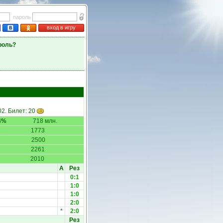
пароль
вход в игру
роль?
02. Билет: 20
4%
718 млн.
1773
2500
2261
2010
А
Рез
0:1
1:0
1:0
2:0
*
2:0
Рез