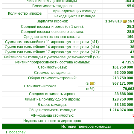
Число болельщиков команды:
104 
Вместимость стадиона
:
95 
принадлежащих команде
:
Количество игроков
находящихся в команде
:
Зарплата игроков
:
1 149 810
за 
Средний возраст игроков (от 1 млн.)
:
25,
Средний возраст основного состава
:
28,
Средняя сила основного состава
:
169
Сумма сил сильнейших 11 игроков с уч. спецвозм. (s11)
:
3
Сумма сил сильнейших 14 игроков с уч. спецвозм. (s14)
:
3
Сумма сил сильнейших 17 игроков с уч. спецвозм. (s17)
:
4
Рейтинг силы команды с учетом спецвозможностей (Vs)
:
3
Рейтинг прогрессивности состава команды
:
4 735,
Стоимость базы
:
161 750 000
Стоимость стадиона
:
52 000 000
Общая стоимость строений
:
213 750 000
(в
)
967 171 000
Стоимость игроков
(в %)
79,66
Средняя стоимость игрока
:
38 686 000
Лимит на покупку одного игрока
:
128 750 000
В кассе команды
:
33 153 000
Общая стоимость команды
:
1 214 074 000
VIP-команда стоимостью:
Недовольство совета директоров:
История тренеров команды
1.
bogachev