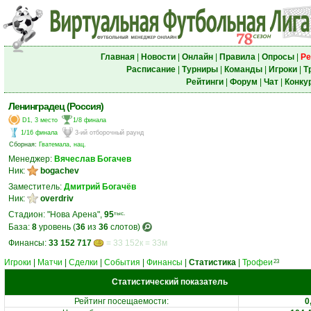
Главная
|
Новости
|
Онлайн
|
Правила
|
Опросы
|
Ре
Расписание
|
Турниры
|
Команды
|
Игроки
|
Т
Рейтинги
|
Форум
|
Чат
|
Конку
Ленинградец (Россия)
D1, 3 место
1/8 финала
1/16 финала
3-ий отборочный раунд
Сборная:
Гватемала, нац.
Менеджер:
Вячеслав Богачев
Ник:
bogachev
Заместитель:
Дмитрий Богачёв
Ник:
overdriv
Стадион: "Нова Арена",
95
тыс.
База:
8
уровень (
36
из
36
слотов)
Финансы:
33 152 717
= 33 152к = 33м
Игроки
|
Матчи
|
Сделки
|
События
|
Финансы
|
Статистика
|
Трофеи
23
Статистический показатель
Рейтинг посещаемости
:
0