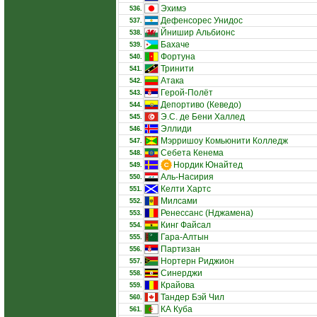
Эхимэ
536.
Дефенсорес Унидос
537.
Йнишир Альбионс
538.
Бахаче
539.
Фортуна
540.
Тринити
541.
Атака
542.
Герой-Полёт
543.
Депортиво (Кеведо)
544.
Э.С. де Бени Халлед
545.
Эллиди
546.
Мэрришоу Комьюнити Колледж
547.
Себета Кенема
548.
Нордик Юнайтед
549.
Аль-Насирия
550.
Келти Хартс
551.
Милсами
552.
Ренессанс (Нджамена)
553.
Кинг Файсал
554.
Гара-Алтын
555.
Партизан
556.
Нортерн Риджион
557.
Синерджи
558.
Крайова
559.
Тандер Бэй Чил
560.
КА Куба
561.