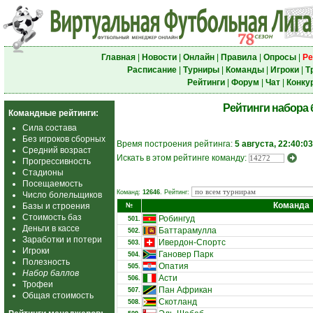
Главная
|
Новости
|
Онлайн
|
Правила
|
Опросы
|
Ре
Расписание
|
Турниры
|
Команды
|
Игроки
|
Т
Рейтинги
|
Форум
|
Чат
|
Конку
Рейтинги набора 
Командные рейтинги:
Сила состава
Без игроков сборных
Время построения рейтинга:
5 августа, 22:40:03
Средний возраст
Искать в этом рейтинге команду:
Прогрессивность
Стадионы
Посещаемость
Команд:
12646
. Рейтинг:
Число болельщиков
Команда
Базы и строения
№
Стоимость баз
Робингуд
501.
Деньги в кассе
Баттарамулла
502.
Заработки и потери
Ивердон-Спортс
503.
Игроки
Гановер Парк
504.
Полезность
Опатия
505.
Набор баллов
Асти
506.
Трофеи
Пан Африкан
507.
Общая стоимость
Скотланд
508.