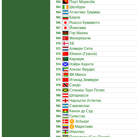
Порт Моресби
562.
Шелбурн
563.
Атлетико Тукуман
564.
Берое
565.
Роассо Кумамото
566.
Йокогама
567.
Гор Махиа
568.
Фенербахче
569.
ХБ
570.
Алмере Сити
571.
Юнион (Гуанси)
572.
Каракум
573.
Нэйрн Каунти
574.
Агилас Вердес
575.
ФК Минск
576.
Итихад Земмури
577.
Сандо
578.
Спаниш-Таун Полис
579.
Шпаркассе
580.
Чарльтон Атлетик
581.
Сакачиспас
582.
Канон ду Суд
583.
Гулистан
584.
Эсбьерг
585.
Маритимо
586.
Ибиллес
587.