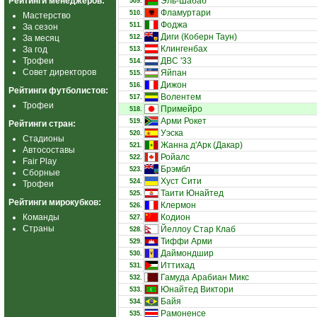
Рейтинги менеджеров:
Эль-Шабаб
509.
Фламуртари
510.
Мастерство
Фоджа
511.
За сезон
Диги (Коберн Таун)
За месяц
512.
Клингенбах
За год
513.
Трофеи
ДВС '33
514.
Совет директоров
Яйпан
515.
Дижон
516.
Рейтинги футболистов:
Волентем
517.
Трофеи
Примейро
518.
Арми Рокет
519.
Рейтинги стран:
Уэска
520.
Стадионы
Жанна д'Арк (Дакар)
521.
Автосоставы
Ройалс
522.
Fair Play
Брэмбл
523.
Сборные
Хуст Сити
524.
Трофеи
Таити Юнайтед
525.
Рейтинги мирокубков:
Клермон
526.
Команды
Кодион
527.
Страны
Йеллоу Стар Клаб
528.
Тиффи Арми
529.
Даймондшир
530.
Иттихад
531.
Гамуда Арабиан Микс
532.
Юнайтед Виктори
533.
Байя
534.
Рамоненсе
535.