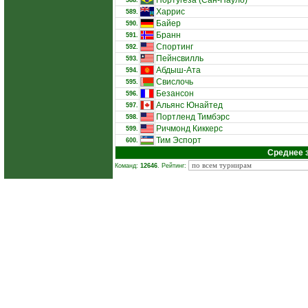
Португеза (Сан-Пауло)
588.
Харрис
589.
Байер
590.
Бранн
591.
Спортинг
592.
Пейнсвилль
593.
Абдыш-Ата
594.
Свислочь
595.
Безансон
596.
Альянс Юнайтед
597.
Портленд Тимбэрс
598.
Ричмонд Киккерс
599.
Тим Эспорт
600.
Среднее 
Команд:
12646
. Рейтинг: