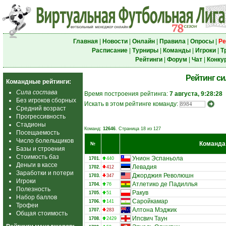
Главная
|
Новости
|
Онлайн
|
Правила
|
Опросы
|
Ре
Расписание
|
Турниры
|
Команды
|
Игроки
|
Т
Рейтинги
|
Форум
|
Чат
|
Конку
Рейтинг с
Командные рейтинги:
Сила состава
Время построения рейтинга:
7 августа, 9:28:28
Без игроков сборных
Искать в этом рейтинге команду:
Средний возраст
Прогрессивность
Стадионы
Команд:
12646
. Страница 18 из 127
Посещаемость
Число болельщиков
Команда
№
Базы и строения
Стоимость баз
Унион Эспаньола
1701.
440
Деньги в кассе
Левадия
1702.
412
Заработки и потери
Джорджия Революшн
1703.
347
Игроки
Атлетико де Падиллья
1704.
76
Полезность
Ракув
1705.
51
Набор баллов
Саройкамар
1706.
141
Трофеи
Алтона Мэджик
1707.
283
Общая стоимость
Ипсвич Таун
1708.
2429