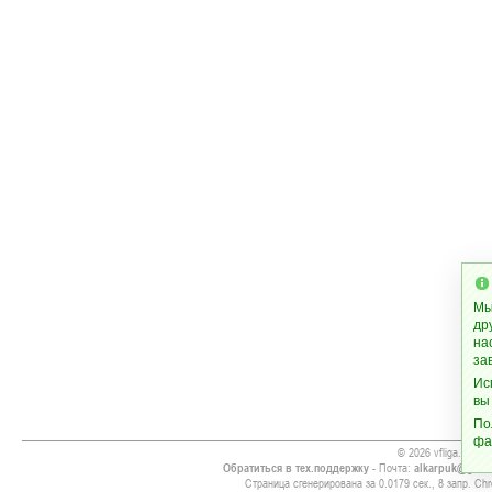
Мы
др
на
за
Ис
вы
По
фа
© 2026 vfliga.com
Обратиться в тех.поддержку
- Почта:
alkarpuk@gmai
Страница сгенерирована за 0.0179 сек., 8 запр. Chr