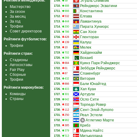
Рейтинги менеджеров:
Этуаль Олимпик
1709.
59
Рейнджерс Эсватини
1710.
488
Мастерство
Константина
За сезон
1711.
666
Елгава
За месяц
1712.
532
За год
Ламантинуа
1713.
444
Трофеи
Пирата Хуниорс
1714.
200
Совет директоров
Сан Хосе
1715.
786
Гленторан
1716.
428
Рейтинги футболистов:
Калуш
1717.
139
Трофеи
Мелек
1718.
10
Хайденхайм
1719.
702
Рейтинги стран:
Вохаиб
1720.
269
Стадионы
Куинз Парк Рэйнджерс
1721.
684
Автосоставы
Зеббудж Рейнджерс
1722.
61
Fair Play
Спакенбург
1723.
87
Сборные
Витория
1724.
432
Трофеи
Бали Юнайтед
1725.
866
Рейтинги мирокубков:
Хап Куан
1726.
403
Команды
Артурли
1727.
301
Страны
Осло Сити
1728.
642
Торпедо Ровер
1729.
332
Сент-Элой-Лупопо
1730.
112
Реал Эстели
1731.
250
Атлетико Марте
1732.
982
Крибз
1733.
395
Мдина Найтс
1734.
379
Митьюлланд
1735.
513