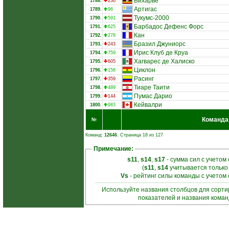
Бихарве
1788.
236
Артигас
1789.
96
Тукумс-2000
1790.
591
Барбадос Дефенс Форс
1791.
625
Кан
1792.
278
Бразил Джуниорс
1793.
243
Ирис Клуб де Круа
1794.
759
Хагварес де Халиско
1795.
605
Циклон
1796.
158
Расинг
1797.
359
Тиаре Таити
1798.
489
Пумас Дарио
1799.
144
Кейвалри
1800.
983
Команда
№
Команд:
12646
. Страница 18 из 127
Примечание:
s11
,
s14
,
s17
- сумма сил с учетом
(
s11
,
s14
учитывается только
Vs
- рейтинг силы команды с учетом
Используйте названия столбцов для сорт
показателей и названия кома