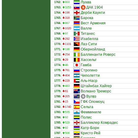
Луава
1762.
803
ДАК 1904
1763.
3253
Дерби Каунти
1764.
198
Барока
1765.
318
Вест Армения
1766.
867
Валле
1767.
1020
Титанес
1768.
97
Изабелла
1769.
292
Лаэ Сити
1770.
1101
Обернойланд
1771.
196
Баллинанти Роверс
1772.
254
Хассельт
1773.
29
Гамба
1774.
46
Строгино
1775.
761
Чиполетти
1776.
404
Аль-Наср
1777.
229
Штайнбах Хайгер
1778.
483
Волкано Треморс
1779.
61
Вулвз
1780.
205
ГФК Оломоуц
1781.
15
Сельта
1782.
1740
Фемминиле
1783.
535
Полис
1784.
92
Балликлер Комрадес
1785.
529
Катр-Борн
1786.
92
Кристо Рей
1787.
506