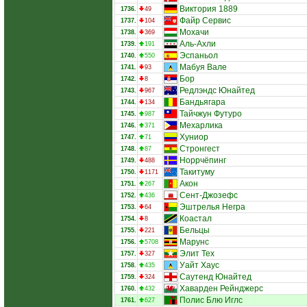
Виктория 1889
1736.
49
Файр Сервис
1737.
104
Мохачи
1738.
369
Аль-Ахли
1739.
191
Эспаньол
1740.
550
Мабуя Вале
1741.
93
Бор
1742.
8
Редлэндс Юнайтед
1743.
967
Бандьягара
1744.
134
Тайчжун Футуро
1745.
987
Мехарлика
1746.
371
Хуниор
1747.
71
Стронгест
1748.
87
Норрчёпинг
1749.
488
Такитуму
1750.
1171
Акон
1751.
267
Сент-Джозефс
1752.
436
Эштрелья Негра
1753.
64
Коастал
1754.
8
Бельцы
1755.
221
Марунс
1756.
5708
Элит Тех
1757.
327
Уайт Хаус
1758.
435
Саутенд Юнайтед
1759.
324
Хаварден Рейнджерс
1760.
432
Полис Блю Иглс
1761.
627