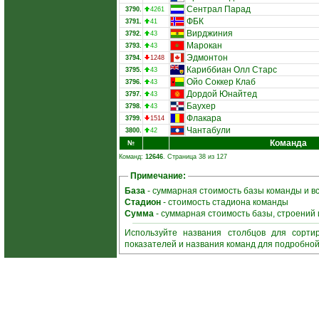
Сентрал Парад
3790.
4261
ФБК
3791.
41
Вирджиния
3792.
43
Марокан
3793.
43
Эдмонтон
3794.
1248
Кариббиан Олл Старс
3795.
43
Ойо Соккер Клаб
3796.
43
Дордой Юнайтед
3797.
43
Баухер
3798.
43
Флакара
3799.
1514
Чантабули
3800.
42
Команда
№
Команд:
12646
. Страница 38 из 127
Примечание:
База
- суммарная стоимость базы команды и в
Стадион
- стоимость стадиона команды
Сумма
- суммарная стоимость базы, строений
Используйте названия столбцов для сорти
показателей и названия команд для подробно