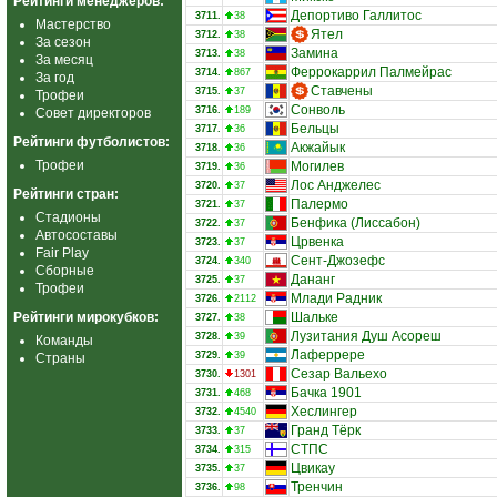
Рейтинги менеджеров:
Депортиво Галлитос
3711.
38
Мастерство
Ятел
3712.
38
За сезон
Замина
3713.
38
За месяц
Феррокаррил Палмейрас
3714.
867
За год
Ставчены
3715.
37
Трофеи
Сонволь
3716.
189
Совет директоров
Бельцы
3717.
36
Рейтинги футболистов:
Акжайык
3718.
36
Трофеи
Могилев
3719.
36
Лос Анджелес
3720.
37
Рейтинги стран:
Палермо
3721.
37
Стадионы
Бенфика (Лиссабон)
3722.
37
Автосоставы
Црвенка
3723.
37
Fair Play
Сент-Джозефс
3724.
340
Сборные
Дананг
3725.
37
Трофеи
Млади Радник
3726.
2112
Рейтинги мирокубков:
Шальке
3727.
38
Лузитания Душ Асореш
3728.
39
Команды
Лаферрере
3729.
39
Страны
Сезар Вальехо
3730.
1301
Бачка 1901
3731.
468
Хеслингер
3732.
4540
Гранд Тёрк
3733.
37
СТПС
3734.
315
Цвикау
3735.
37
Тренчин
3736.
98