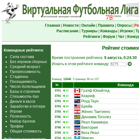
Главная
|
Новости
|
Онлайн
|
Правила
|
Опросы
|
Ре
Расписание
|
Турниры
|
Команды
|
Игроки
|
Т
Рейтинги
|
Форум
|
Чат
|
Конку
Рейтинг стоимо
Командные рейтинги:
Сила состава
Время построения рейтинга:
9 августа, 0:24:30
Без игроков сборных
Искать в этом рейтинге команду:
Средний возраст
Прогрессивность
Стадионы
Команд:
12646
. Страница 38 из 127
Посещаемость
Команда
№
Число болельщиков
Гуэлф Юнайтед
3701.
33
Базы и строения
Кхариф
Стоимость баз
3702.
34
Роуд Таун
Деньги в кассе
3703.
38
Заработки и потери
Брейв
3704.
39
Игроки
Жёнес Таитиенс
3705.
40
Полезность
Динамик Тоголез
3706.
40
Набор баллов
Реал Какамора
3707.
40
Трофеи
Виктория
3708.
746
Общая стоимость
Вега Реал
3709.
39
Микско
3710.
1066