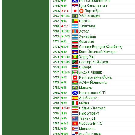
Ист Стерлингшир
3763.
44
Цар Константин
3764.
46
Парсейро
3765.
246
Уберландия
3766.
1384
Порто
3767.
44
Типитапа
3768.
712
Хотол
3769.
1347
Хенераль
3770.
1005
Фратрия
3771.
41
Сонгве Бордер Юнайтед
3772.
554
Канг Йотипой Хемера
3773.
40
Хард Рок
3774.
1149
Бастер Хай Скул
3775.
1345
Симург
3776.
38
Лидия Людик
3777.
1616
Рапперсвиль-Йона
3778.
37
АСФА Йенненга
3779.
38
Манаус
3780.
38
Инвернесс К. Т.
3781.
39
Альбасете
3782.
39
Кьево
3783.
39
Падьяб Халхал
3784.
2549
Нью Утрехт
3785.
40
Твенти 11
3786.
40
Чабрец-БГТС
3787.
546
Минерос
3788.
39
Арабе Унидо
3789.
699