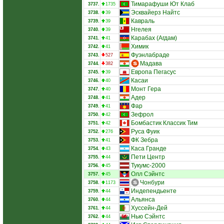
Тимарафуши Ют Клаб
3737.
1735
Эсквайерз Найтс
3738.
39
Кавраль
3739.
39
Нгелея
3740.
39
Карабах (Агдам)
3741.
41
Химик
3742.
41
Фуэнлабраде
3743.
527
Мадава
3744.
382
Европа Пегасус
3745.
39
Касаи
3746.
40
Монт Гера
3747.
40
Адер
3748.
41
Фар
3749.
41
Зефрол
3750.
42
Бомбастик Классик Тим
3751.
42
Руса Фуик
3752.
276
ФК Зебра
3753.
41
Каса Гранде
3754.
43
Пети Центр
3755.
44
Тукумс-2000
3756.
45
Олл Сэйнтс
3757.
45
Чонбури
3758.
1173
Индепендьенте
3759.
44
Альянса
3760.
44
Хуссейн-Дей
3761.
44
Нью Сэйнтс
3762.
44