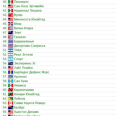
40.
Пионерос
41.
Сан-Хосе Эртквейкс
42.
Национал Тихуана
43.
Вулвз
44.
Миннесота Юнайтед
45.
Мока
46.
Вилья-Клара
47.
Элит
48.
Гальехо
49.
Барриаленья
50.
Депортиво Саприсса
51.
ТАКА
52.
Реал Эстели
53.
Спорт
54.
Экспериенс XI
55.
Уайт Плайнс
56.
Барбадос Дефенс Форс
57.
Арсенал
58.
Сан Хуан
59.
Некакса
60.
Карапичаима
61.
Конари Юнайтед
62.
Лойола
63.
Симко Каунти Роверс
64.
Брэйдс
65.
Хьюстон Динамо