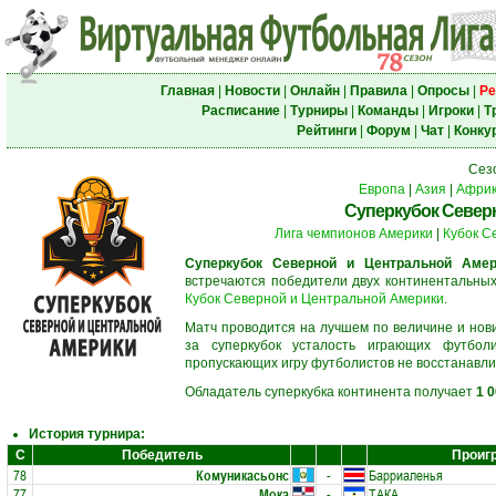
Главная
|
Новости
|
Онлайн
|
Правила
|
Опросы
|
Ре
Расписание
|
Турниры
|
Команды
|
Игроки
|
Т
Рейтинги
|
Форум
|
Чат
|
Конку
Сез
Европа
|
Азия
|
Афри
Суперкубок Север
Лига чемпионов Америки
|
Кубок С
Суперкубок Северной и Центральной Амер
встречаются победители двух континентальны
Кубок Северной и Центральной Америки
.
Матч проводится на лучшем по величине и нов
за суперкубок усталость играющих футбол
пропускающих игру футболистов не восстанавли
Обладатель суперкубка континента получает
1 
История турнира:
С
Победитель
Проиг
78
Комуникасьонс
-
Барриаленья
77
Мока
-
ТАКА