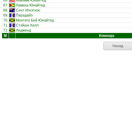
66.
Майами Юнайтед
67.
Ламаха Юнайтед
68.
Сент Игнэтиэс
69.
Парадайз
70.
Монтего Бей Юнайтед
71.
Стэйшн Хилл
72.
Ледженд
М
Команда
Назад