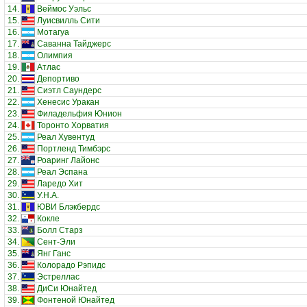
14.
Веймос Уэльс
15.
Луисвилль Сити
16.
Мотагуа
17.
Саванна Тайджерс
18.
Олимпия
19.
Атлас
20.
Депортиво
21.
Сиэтл Саундерс
22.
Хенесис Уракан
23.
Филадельфия Юнион
24.
Торонто Хорватия
25.
Реал Хувентуд
26.
Портленд Тимбэрс
27.
Роаринг Лайонс
28.
Реал Эспана
29.
Ларедо Хит
30.
У.Н.А.
31.
ЮВИ Блэкбердс
32.
Кокле
33.
Болл Старз
34.
Сент-Эли
35.
Янг Ганс
36.
Колорадо Рэпидс
37.
Эстреллас
38.
ДиСи Юнайтед
39.
Фонтеной Юнайтед