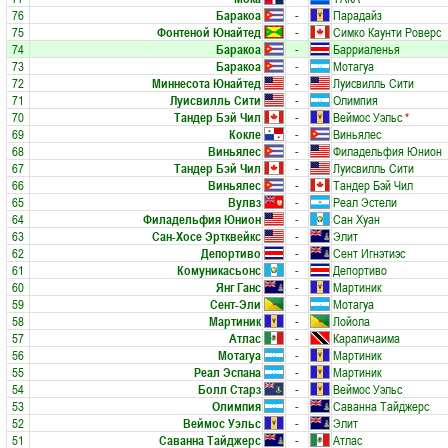
76
Баракоа
-
Парадайз
75
Фонтеной Юнайтед
-
Симко Каунти Роверс
74
Баракоа
-
Барриаленья
73
Баракоа
-
Мотагуа
72
Миннесота Юнайтед
-
Луисвилль Сити
71
Луисвилль Сити
-
Олимпия
70
Тандер Бэй Чил
-
Веймос Уэльс
*
69
Кокле
-
Виньялес
68
Виньялес
-
Филадельфия Юнион
67
Тандер Бэй Чил
-
Луисвилль Сити
66
Виньялес
-
Тандер Бэй Чил
65
Вулвз
-
Реал Эстели
64
Филадельфия Юнион
-
Сан Хуан
63
Сан-Хосе Эртквейкс
-
Элит
62
Депортиво
-
Сент Игнэтиэс
61
Комуникасьонс
-
Депортиво
60
Янг Ганс
-
Мартиник
59
Сент-Эли
-
Мотагуа
58
Мартиник
-
Лойола
57
Атлас
-
Карапичаима
56
Мотагуа
-
Мартиник
55
Реал Эспана
-
Мартиник
54
Болл Старз
-
Веймос Уэльс
53
Олимпия
-
Саванна Тайджерс
52
Веймос Уэльс
-
Элит
51
Саванна Тайджерс
-
Атлас