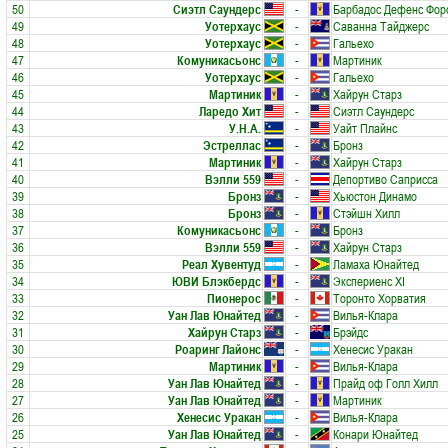
50
Сиэтл Саундерс
-
Барбадос Дефенс Фор
49
Уотерхаус
-
Саванна Тайджерс
48
Уотерхаус
-
Гальехо
47
Комуникасьонс
-
Мартиник
46
Уотерхаус
-
Гальехо
45
Мартиник
-
Хайрун Старз
44
Ларедо Хит
-
Сиэтл Саундерс
43
У.Н.А.
-
Уайт Плайнс
42
Эстреллас
-
Бронз
41
Мартиник
-
Хайрун Старз
40
Вэлли 559
-
Депортиво Саприсса
39
Бронз
-
Хьюстон Динамо
38
Бронз
-
Стэйшн Хилл
37
Комуникасьонс
-
Бронз
36
Вэлли 559
-
Хайрун Старз
35
Реал Хувентуд
-
Ламаха Юнайтед
34
ЮВИ Блэкбердс
-
Экспериенс XI
33
Пионерос
-
Торонто Хорватия
32
Уан Лав Юнайтед
-
Вилья-Клара
31
Хайрун Старз
-
Брэйдс
30
Роаринг Лайонс
-
Хенесис Уракан
29
Мартиник
-
Вилья-Клара
28
Уан Лав Юнайтед
-
Прайд оф Голл Хилл
27
Уан Лав Юнайтед
-
Мартиник
26
Хенесис Уракан
-
Вилья-Клара
25
Уан Лав Юнайтед
-
Конари Юнайтед