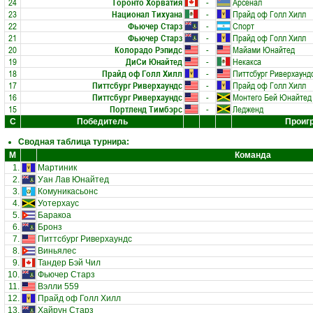
24
Торонто Хорватия
-
Арсенал
23
Национал Тихуана
-
Прайд оф Голл Хилл
22
Фьючер Старз
-
Спорт
21
Фьючер Старз
-
Прайд оф Голл Хилл
20
Колорадо Рэпидс
-
Майами Юнайтед
19
ДиСи Юнайтед
-
Некакса
18
Прайд оф Голл Хилл
-
Питтсбург Риверхаунд
17
Питтсбург Риверхаундс
-
Прайд оф Голл Хилл
16
Питтсбург Риверхаундс
-
Монтего Бей Юнайтед
15
Портленд Тимбэрс
-
Ледженд
С
Победитель
Проиг
Сводная таблица турнира:
М
Команда
1.
Мартиник
2.
Уан Лав Юнайтед
3.
Комуникасьонс
4.
Уотерхаус
5.
Баракоа
6.
Бронз
7.
Питтсбург Риверхаундс
8.
Виньялес
9.
Тандер Бэй Чил
10.
Фьючер Старз
11.
Вэлли 559
12.
Прайд оф Голл Хилл
13.
Хайрун Старз