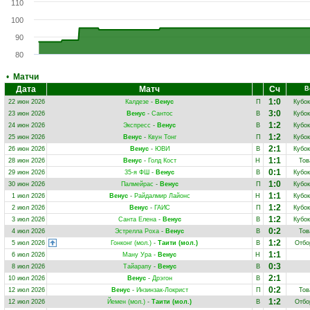
110
100
90
80
•
Матчи
Дата
Матч
Сч
В
1:0
22 июн 2026
Калдезе
-
Венус
П
Кубок
3:0
23 июн 2026
Венус
-
Сантос
В
Кубок
1:2
24 июн 2026
Экспресс
-
Венус
В
Кубок
1:2
25 июн 2026
Венус
-
Квун Тонг
П
Кубок
2:1
26 июн 2026
Венус
-
ЮВИ
В
Кубок
1:1
28 июн 2026
Венус
-
Голд Кост
Н
Тов
0:1
29 июн 2026
35-я ФШ
-
Венус
В
Кубок
1:0
30 июн 2026
Палмейрас
-
Венус
П
Кубок
1:1
1 июл 2026
Венус
-
Райдалмир Лайонс
Н
Кубок
1:2
2 июл 2026
Венус
-
ГАИС
П
Кубок
1:2
3 июл 2026
Санта Елена
-
Венус
В
Кубок
0:2
4 июл 2026
Эстрелла Роха
-
Венус
В
Тов
1:2
5 июл 2026
Гонконг (мол.)
-
Таити (мол.)
В
Отбо
1:1
6 июл 2026
Ману Ура
-
Венус
Н
0:3
8 июл 2026
Тайарапу
-
Венус
В
2:1
10 июл 2026
Венус
-
Дрэгон
В
0:2
12 июл 2026
Венус
-
Инзинзак-Локрист
П
Тов
1:2
12 июл 2026
Йемен (мол.)
-
Таити (мол.)
В
Отбо