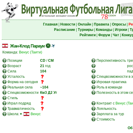
Главная
|
Новости
|
Онлайн
|
Правила
|
Опросы
|
Ре
Расписание
|
Турниры
|
Команды
|
Игроки
|
Т
Рейтинги
|
Форум
|
Чат
|
Конку
Жан-Клод Парауи
Команда:
Венус (Таити)
Позиции
CD
/
CM
Перспективность
тре
Возраст
21
год
рос
Сила
104
па
Усталость
Спецвозможности в э
Форма на сегодня
Игровая практика
Реальная сила
~104
Роль в команде
Спецвозможности
Км3
Д2
Уг
Полезность в этом с
Стиль
Играл подряд
Контракт с
Венус (Та
Травматичность
Лояльность
Школа:
Венус
Зарплата за тур
Стоимость
Об