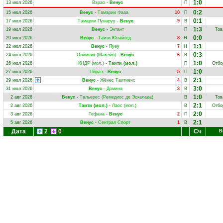
1:0
13 июл 2026
Вэрао
-
Венус
П
0:2
15 июл 2026
Венус
-
Тамарии Фааа
10
П
0:1
17 июл 2026
Тамарии Пунаруу
-
Венус
9
В
1:3
19 июл 2026
Венус
-
Энтант
П
Тов
0:0
20 июл 2026
Венус
-
Таити Юнайтед
8
Н
1:1
22 июл 2026
Венус
-
Пуеу
7
Н
0:3
24 июл 2026
Олимпик (Макемо)
-
Венус
6
В
1:0
26 июл 2026
КНДР (мол.)
-
Таити (мол.)
П
Отбо
1:0
27 июл 2026
Пираэ
-
Венус
5
П
2:1
29 июл 2026
Венус
-
Жёнес Таитиенс
4
В
3:0
31 июл 2026
Венус
-
Домина
3
В
1:0
2 авг 2026
Венус
-
Тальерес (Ремедиос де Эскалада)
В
Тов
2:1
2 авг 2026
Таити (мол.)
-
Лаос (мол.)
В
Отбо
2:0
3 авг 2026
Тефана
-
Венус
2
П
2:1
5 авг 2026
Венус
-
Сентрал Спорт
1
В
Дата
2
0
Сч
В