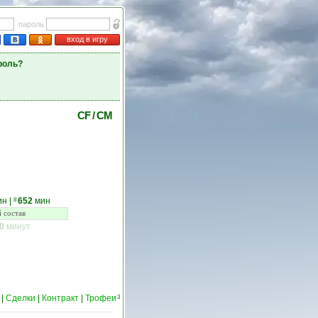
пароль
вход в игру
роль?
CF
/
CM
ин
|
652
мин
8
 состав
0
минут
|
Сделки
|
Контракт
|
Трофеи
3