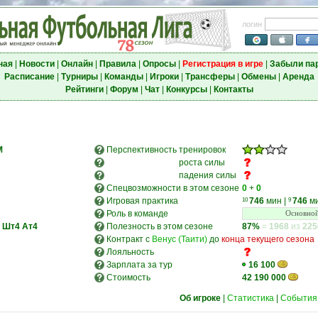
логин
ная
|
Новости
|
Онлайн
|
Правила
|
Опросы
|
Регистрация в игре
|
Забыли па
Расписание
|
Турниры
|
Команды
|
Игроки
|
Трансферы
|
Обмены
|
Аренда
Рейтинги
|
Форум
|
Чат
|
Конкурсы
|
Контакты
M
Перспективность
тренировок
роста силы
падения силы
Спецвозможности в этом сезоне
0
+
0
Игровая практика
746
мин
|
746
м
10
9
Роль в команде
Основной
Шт4
Ат4
Полезность в этом сезоне
87%
=
1968
из
225
Контракт с
Венус (Таити)
до
конца текущего сезона
Лояльность
Зарплата за тур
16 100
Стоимость
42 190 000
Об игроке
|
Статистика
|
События