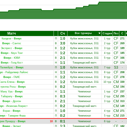
Матч
Сч
Все турниры
Стадия
Поз
С
1:0
CF
Калдезе
-
Венус
П
Кубок межсезонья, D11
1 тур
271
3:0
CF
Венус
-
Сантос
В
Кубок межсезонья, D11
2 тур
269
1:2
CF
Экспресс
-
Венус
В
Кубок межсезонья, D11
3 тур
189
1:2
CF
Венус
-
Квун Тонг
П
Кубок межсезонья, D11
4 тур
185
2:1
CF
Венус
-
ЮВИ
В
Кубок межсезонья, D11
5 тур
166
1:1
CF
Венус
-
Голд Кост
Н
Товарищеский матч
174
1:0
S3
Палмейрас
-
Венус
П
Кубок межсезонья, D11
7 тур
-
1:1
CF
ус
-
Райдалмир Лайонс
Н
Кубок межсезонья, D11
8 тур
208
1:2
CF
Венус
-
ГАИС
П
Кубок межсезонья, D11
9 тур
278
1:2
CM
Санта Елена
-
Венус
В
Кубок межсезонья, D11
10 тур
330
0:2
CM
стрелла Роха
-
Венус
В
Товарищеский матч
194
1:1
CF
Ману Ура
-
Венус
Н
Чемпионат
1 тур
237
0:3
CM
Тайарапу
-
Венус
В
Чемпионат
2 тур
295
2:1
CM
Венус
-
Дрэгон
В
Чемпионат
3 тур
313
0:2
CM
нус
-
Инзинзак-Локрист
П
Товарищеский матч
149
1:0
CM
Вэрао
-
Венус
П
Чемпионат
4 тур
271
0:2
CM
енус
-
Тамарии Фааа
П
Чемпионат
5 тур
215
0:1
-
рии Пунаруу
-
Венус
10
В
Чемпионат
6 тур
-
1:3
CF
Венус
-
Энтант
П
Товарищеский матч
182