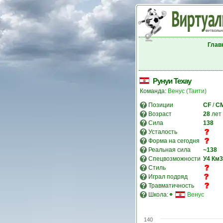
Глав
Рунуи Техау
Команда:
Венус (Таити)
Позиции
CF
/
C
Возраст
28
лет
Сила
138
Усталость
Форма на сегодня
Реальная сила
~138
Спецвозможности
У4
Км3
Стиль
Играл подряд
Травматичность
Школа:
Венус
140