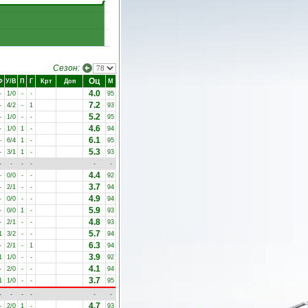
Сезон:
Оц
Ф
У/В
П
Г
Крт
Доп
М
4.0
-
1/0
-
-
95
7.2
-
4/2
-
1
93
5.2
-
1/0
-
-
95
4.6
-
1/0
1
-
94
6.1
-
6/4
1
-
95
5.3
-
3/1
1
-
93
-
-
-
-
-
-
4.4
-
0/0
-
-
92
3.7
-
2/1
-
-
94
4.9
-
0/0
-
-
94
5.9
-
0/0
1
-
93
4.8
-
2/1
-
-
93
5.7
1
3/2
-
-
94
6.3
-
2/1
-
1
94
3.9
1
1/0
-
-
92
4.1
-
2/0
-
-
94
3.7
1
1/0
-
-
95
-
-
-
-
-
-
4.7
-
2/0
1
-
93